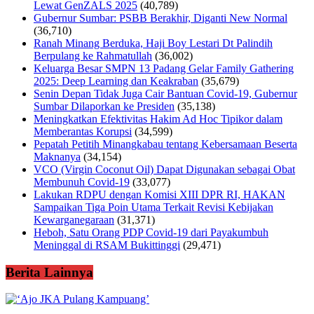
Lewat GenZALS 2025
(40,789)
Gubernur Sumbar: PSBB Berakhir, Diganti New Normal
(36,710)
Ranah Minang Berduka, Haji Boy Lestari Dt Palindih
Berpulang ke Rahmatullah
(36,002)
Keluarga Besar SMPN 13 Padang Gelar Family Gathering
2025: Deep Learning dan Keakraban
(35,679)
Senin Depan Tidak Juga Cair Bantuan Covid-19, Gubernur
Sumbar Dilaporkan ke Presiden
(35,138)
Meningkatkan Efektivitas Hakim Ad Hoc Tipikor dalam
Memberantas Korupsi
(34,599)
Pepatah Petitih Minangkabau tentang Kebersamaan Beserta
Maknanya
(34,154)
VCO (Virgin Coconut Oil) Dapat Digunakan sebagai Obat
Membunuh Covid-19
(33,077)
Lakukan RDPU dengan Komisi XIII DPR RI, HAKAN
Sampaikan Tiga Poin Utama Terkait Revisi Kebijakan
Kewarganegaraan
(31,371)
Heboh, Satu Orang PDP Covid-19 dari Payakumbuh
Meninggal di RSAM Bukittinggi
(29,471)
Berita Lainnya