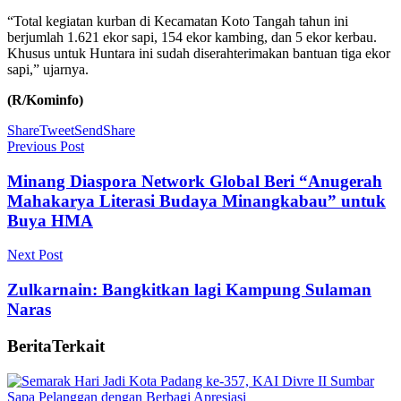
“Total kegiatan kurban di Kecamatan Koto Tangah tahun ini
berjumlah 1.621 ekor sapi, 154 ekor kambing, dan 5 ekor kerbau.
Khusus untuk Huntara ini sudah diserahterimakan bantuan tiga ekor
sapi,” ujarnya.
(R/Kominfo)
Share
Tweet
Send
Share
Previous Post
Minang Diaspora Network Global Beri “Anugerah
Mahakarya Literasi Budaya Minangkabau” untuk
Buya HMA
Next Post
Zulkarnain: Bangkitkan lagi Kampung Sulaman
Naras
Berita
Terkait