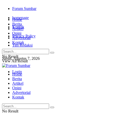
Forum Sumbar
homepage
Home
Berita
Kontak
Artikel
Opini
Privacy Policy
Advertorial
Kontak
Tim Redaksi
No Result
Jumat, Agustus 7, 2026
View All Result
Login
Home
Berita
Artikel
Opini
Advertorial
Kontak
No Result