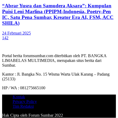
“Abrar Yusra dan Samudera Aksara”: Kumpulan
Puisi Leni Marlina (PPIPM-Indonesia, Poetry-Pen
IC, Satu Pena Sumbar, Kreator Era AI, FSM, ACC
SHILA)
24 Februari 2025
142
Portal berita forumsumbar.com diterbitkan oleh PT. BANGKA
LIMABELAS MULTIMEDIA, merupakan situs berita dari
Sumbar.
Kantor : Jl. Bangka No. 15 Wisma Warta Ulak Karang – Padang
(25133)
HP / WA : 081275665100
Kontak
Privacy Policy
Tim Redaksi
Hak Cipta oleh Forum Sumbar 2022