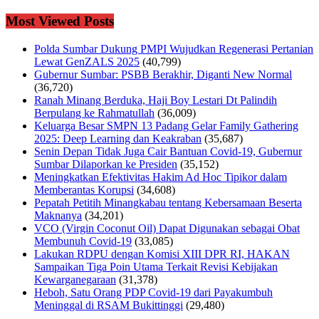
Most Viewed Posts
Polda Sumbar Dukung PMPI Wujudkan Regenerasi Pertanian
Lewat GenZALS 2025
(40,799)
Gubernur Sumbar: PSBB Berakhir, Diganti New Normal
(36,720)
Ranah Minang Berduka, Haji Boy Lestari Dt Palindih
Berpulang ke Rahmatullah
(36,009)
Keluarga Besar SMPN 13 Padang Gelar Family Gathering
2025: Deep Learning dan Keakraban
(35,687)
Senin Depan Tidak Juga Cair Bantuan Covid-19, Gubernur
Sumbar Dilaporkan ke Presiden
(35,152)
Meningkatkan Efektivitas Hakim Ad Hoc Tipikor dalam
Memberantas Korupsi
(34,608)
Pepatah Petitih Minangkabau tentang Kebersamaan Beserta
Maknanya
(34,201)
VCO (Virgin Coconut Oil) Dapat Digunakan sebagai Obat
Membunuh Covid-19
(33,085)
Lakukan RDPU dengan Komisi XIII DPR RI, HAKAN
Sampaikan Tiga Poin Utama Terkait Revisi Kebijakan
Kewarganegaraan
(31,378)
Heboh, Satu Orang PDP Covid-19 dari Payakumbuh
Meninggal di RSAM Bukittinggi
(29,480)