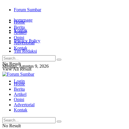
Forum Sumbar
homepage
Home
Berita
Kontak
Artikel
Opini
Privacy Policy
Advertorial
Kontak
Tim Redaksi
No Result
Minggu, Agustus 9, 2026
View All Result
Login
Home
Berita
Artikel
Opini
Advertorial
Kontak
No Result