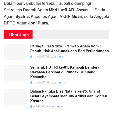
Dalam penyambutan tersebut, Bupati didampingi
Sekretaris Daerah Agam
Mhd Lutfi AR
, Asisten III Setda
Agam
Syatria,
Kapolres Agam AKBP
Muari,
serta Anggota
DPRD Agam
Joni Putra.
Lihat Juga
Peringati HAN 2026, Pemkab Agam Komit
Penuhi Hak Anak-anak dan Beri Perlindungan
10 AGUSTUS 2026
8
Semarak HUT RI ke-81, Kembali Bendera
Raksasa Berkibar di Puncak Gunuang
Kasumbo
10 AGUSTUS 2026
10
Dalam Rangka Dies Natalis ke-70, Unand
Gelar Sayembara Menulis Artikel dan Konten
Kreator
9 AGUSTUS 2026
29