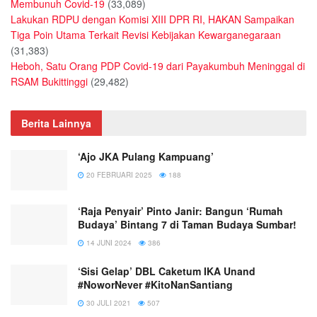
Membunuh Covid-19
(33,089)
Lakukan RDPU dengan Komisi XIII DPR RI, HAKAN Sampaikan
Tiga Poin Utama Terkait Revisi Kebijakan Kewarganegaraan
(31,383)
Heboh, Satu Orang PDP Covid-19 dari Payakumbuh Meninggal di
RSAM Bukittinggi
(29,482)
Berita Lainnya
‘Ajo JKA Pulang Kampuang’
20 FEBRUARI 2025
188
‘Raja Penyair’ Pinto Janir: Bangun ‘Rumah
Budaya’ Bintang 7 di Taman Budaya Sumbar!
14 JUNI 2024
386
‘Sisi Gelap’ DBL Caketum IKA Unand
#NoworNever #KitoNanSantiang
30 JULI 2021
507