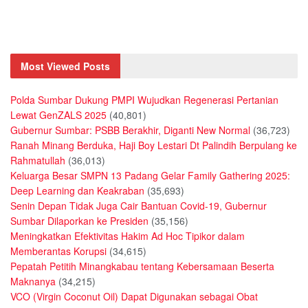
Most Viewed Posts
Polda Sumbar Dukung PMPI Wujudkan Regenerasi Pertanian
Lewat GenZALS 2025
(40,801)
Gubernur Sumbar: PSBB Berakhir, Diganti New Normal
(36,723)
Ranah Minang Berduka, Haji Boy Lestari Dt Palindih Berpulang ke
Rahmatullah
(36,013)
Keluarga Besar SMPN 13 Padang Gelar Family Gathering 2025:
Deep Learning dan Keakraban
(35,693)
Senin Depan Tidak Juga Cair Bantuan Covid-19, Gubernur
Sumbar Dilaporkan ke Presiden
(35,156)
Meningkatkan Efektivitas Hakim Ad Hoc Tipikor dalam
Memberantas Korupsi
(34,615)
Pepatah Petitih Minangkabau tentang Kebersamaan Beserta
Maknanya
(34,215)
VCO (Virgin Coconut Oil) Dapat Digunakan sebagai Obat