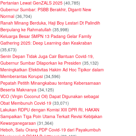
Pertanian Lewat GenZALS 2025
(40,785)
Gubernur Sumbar: PSBB Berakhir, Diganti New
Normal
(36,704)
Ranah Minang Berduka, Haji Boy Lestari Dt Palindih
Berpulang ke Rahmatullah
(35,998)
Keluarga Besar SMPN 13 Padang Gelar Family
Gathering 2025: Deep Learning dan Keakraban
(35,673)
Senin Depan Tidak Juga Cair Bantuan Covid-19,
Gubernur Sumbar Dilaporkan ke Presiden
(35,132)
Meningkatkan Efektivitas Hakim Ad Hoc Tipikor dalam
Memberantas Korupsi
(34,596)
Pepatah Petitih Minangkabau tentang Kebersamaan
Beserta Maknanya
(34,125)
VCO (Virgin Coconut Oil) Dapat Digunakan sebagai
Obat Membunuh Covid-19
(33,071)
Lakukan RDPU dengan Komisi XIII DPR RI, HAKAN
Sampaikan Tiga Poin Utama Terkait Revisi Kebijakan
Kewarganegaraan
(31,364)
Heboh, Satu Orang PDP Covid-19 dari Payakumbuh