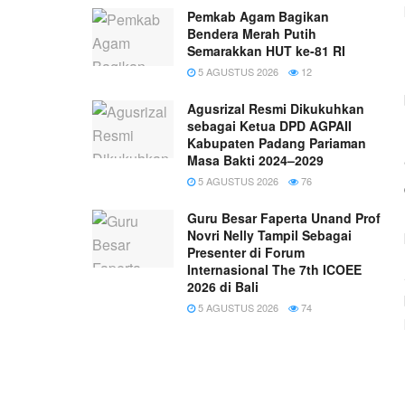
Pemkab Agam Bagikan
Bendera Merah Putih
Semarakkan HUT ke-81 RI
5 AGUSTUS 2026
12
Agusrizal Resmi Dikukuhkan
sebagai Ketua DPD AGPAII
Kabupaten Padang Pariaman
Masa Bakti 2024–2029
5 AGUSTUS 2026
76
Guru Besar Faperta Unand Prof
Novri Nelly Tampil Sebagai
Presenter di Forum
Internasional The 7th ICOEE
2026 di Bali
5 AGUSTUS 2026
74