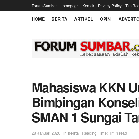
Forum Sumbar
homepage
Kontak
Privacy Policy
Tim Red
HOME
BERITA
ARTIKEL
OPINI
ADVERTO
Mahasiswa KKN Un
Bimbingan Konsel
SMAN 1 Sungai Ta
28 Januari 2026
in
Berita
Reading Time: 1min read