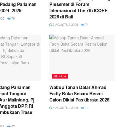
Padang Pariaman
Presenter di Forum
 2024–2029
Internasional The 7th ICOEE
2026 di Bali
026
76
5 AGUSTUS 2026
74
BERITA
dang Pariaman
Wabup Tanah Datar Ahmad
epat Tangani
Fadly Buka Secara Resmi
Aur Malintang, Pj
Calon Diklat Paskibraka 2026
Anggota DPR RI
4 AGUSTUS 2026
19
embukaan Trase
026
57