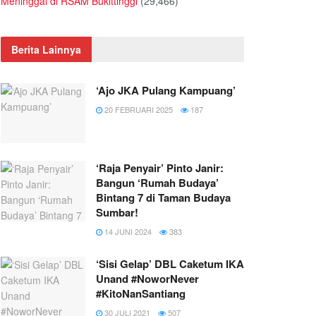
Meninggal di RSAM Bukittinggi
(29,466)
Berita Lainnya
‘Ajo JKA Pulang Kampuang’
20 FEBRUARI 2025
187
‘Raja Penyair’ Pinto Janir:
Bangun ‘Rumah Budaya’
Bintang 7 di Taman Budaya
Sumbar!
14 JUNI 2024
383
‘Sisi Gelap’ DBL Caketum IKA
Unand #NoworNever
#KitoNanSantiang
30 JULI 2021
507