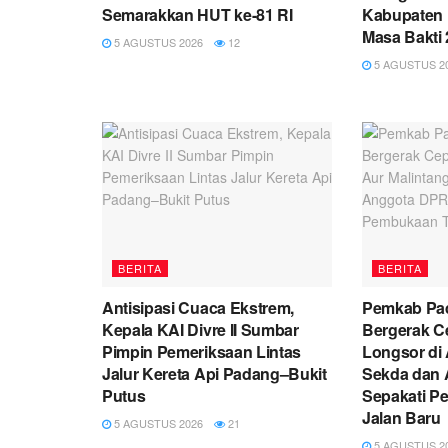
Semarakkan HUT ke-81 RI
Kabupaten 
Masa Bakti
5 AGUSTUS 2026
12
5 AGUSTUS 2
BERITA
BERITA
Antisipasi Cuaca Ekstrem,
Pemkab Pa
Kepala KAI Divre II Sumbar
Bergerak C
Pimpin Pemeriksaan Lintas
Longsor di 
Jalur Kereta Api Padang–Bukit
Sekda dan 
Putus
Sepakati P
Jalan Baru
5 AGUSTUS 2026
21
5 AGUSTUS 2