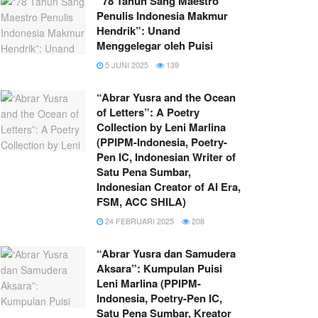
“78 Tahun Sang Maestro
Penulis Indonesia Makmur
Hendrik”: Unand
Menggelegar oleh Puisi
5 JUNI 2025
139
“Abrar Yusra and the Ocean
of Letters”: A Poetry
Collection by Leni Marlina
(PPIPM-Indonesia, Poetry-
Pen IC, Indonesian Writer of
Satu Pena Sumbar,
Indonesian Creator of AI Era,
FSM, ACC SHILA)
24 FEBRUARI 2025
208
“Abrar Yusra dan Samudera
Aksara”: Kumpulan Puisi
Leni Marlina (PPIPM-
Indonesia, Poetry-Pen IC,
Satu Pena Sumbar, Kreator