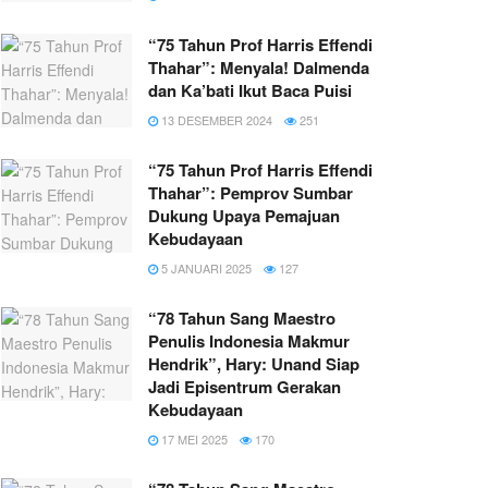
“75 Tahun Prof Harris Effendi
Thahar”: Menyala! Dalmenda
dan Ka’bati Ikut Baca Puisi
13 DESEMBER 2024
251
“75 Tahun Prof Harris Effendi
Thahar”: Pemprov Sumbar
Dukung Upaya Pemajuan
Kebudayaan
5 JANUARI 2025
127
“78 Tahun Sang Maestro
Penulis Indonesia Makmur
Hendrik”, Hary: Unand Siap
Jadi Episentrum Gerakan
Kebudayaan
17 MEI 2025
170