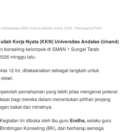
 mahasiswa KKN Unand setelah acara. (Foto : Ramayana Putri)
uliah Kerja Nyata (KKN)
Universitas Andalas (Unand)
n konseling kelompok di SMAN 1 Sungai Tarab
2026 minggu lalu.
las 12 ini, dilaksanakan sebagai langkah untuk
-siswi.
memperoleh pemahaman yang lebih jelas mengenai potensi
 dasar bagi mereka dalam menentukan pilihan jenjang
engan bakat dan minatnya.
Kegiatan ini dibuka oleh ibu guru
Endha,
selaku guru
Bimbingan Konseling (BK), dan berharap semoga