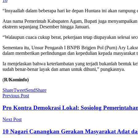
16
“Insyaallah dalam beberapa hari ke depan Huntara ini akan rampung
Atas nama Pemerintah Kabupaten Agam, Bupati juga menyampaikan apr
ekstrem sepanjang Desember hingga Januari.
“Walaupun cuaca cukup berat, pekerjaan tetap diupayakan selesai se
Sementara itu, Unsur Pengarah I BNPB Brigjen Pol (Purn) Ary Laks
dalam memberikan perlindungan dan kepedulian kepada masyarakat 
Ia menjelaskan bahwa keterlambatan yang terjadi bukanlah bentuk ke
sudah benar-benar layak dan aman untuk dihuni,” pungkasnya.
(
R/Kominfo)
Share
Tweet
Send
Share
Previous Post
Pro Kontra Demokrasi Lokal: Sosiolog Pemerintaha
Next Post
10 Nagari Canangkan Gerakan Masyarakat Adat da