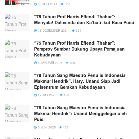
30 JULI 2021
507
“75 Tahun Prof Harris Effendi Thahar”:
Menyala! Dalmenda dan Ka’bati Ikut Baca Puisi
13 DESEMBER 2024
251
“75 Tahun Prof Harris Effendi Thahar”:
Pemprov Sumbar Dukung Upaya Pemajuan
Kebudayaan
5 JANUARI 2025
128
“78 Tahun Sang Maestro Penulis Indonesia
Makmur Hendrik”, Hary: Unand Siap Jadi
Episentrum Gerakan Kebudayaan
17 MEI 2025
170
“78 Tahun Sang Maestro Penulis Indonesia
Makmur Hendrik”: Unand Menggelegar oleh
Puisi
5 JUNI 2025
139