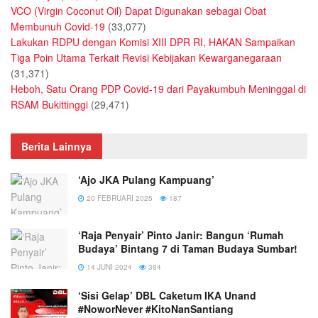
VCO (Virgin Coconut Oil) Dapat Digunakan sebagai Obat
Membunuh Covid-19
(33,077)
Lakukan RDPU dengan Komisi XIII DPR RI, HAKAN Sampaikan
Tiga Poin Utama Terkait Revisi Kebijakan Kewarganegaraan
(31,371)
Heboh, Satu Orang PDP Covid-19 dari Payakumbuh Meninggal di
RSAM Bukittinggi
(29,471)
Berita Lainnya
‘Ajo JKA Pulang Kampuang’
20 FEBRUARI 2025
187
‘Raja Penyair’ Pinto Janir: Bangun ‘Rumah
Budaya’ Bintang 7 di Taman Budaya Sumbar!
14 JUNI 2024
384
‘Sisi Gelap’ DBL Caketum IKA Unand
#NoworNever #KitoNanSantiang