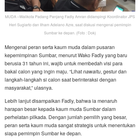
MUDA –Walikota Padang Panjang Fadly Amran didampingi Koordinator JPS
Heri Sugiarto dan Ilham Adelano Azre, saat diskusi mengenai pemimpin
Sumbar ke depan. (Foto : Dok)
Mengenai peran serta kaum muda dalam pusaran
kepemimpinan Sumbar, menurut Wako Fadly yang baru
berusia 31 tahun ini, wajib untuk membedah visi para
bakal calon yang ingin maju. “Lihat
nawaitu
, gestur dan
langkah-langkah si calon saat berinteraksi dengan
masyarakat,” ulasnya.
Lebih lanjut disampaikan Fadly, bahwa ia menaruh
harapan besar kepada kaum muda Sumbar dalam
perhelatan pilkada. Dengan jumlah pemilih yang besar,
peran serta kaum muda sangat strategis untuk menentukan
siapa pemimpin Sumbar ke depan.