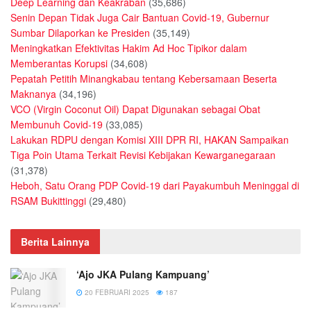
Deep Learning dan Keakraban
(35,686)
Senin Depan Tidak Juga Cair Bantuan Covid-19, Gubernur
Sumbar Dilaporkan ke Presiden
(35,149)
Meningkatkan Efektivitas Hakim Ad Hoc Tipikor dalam
Memberantas Korupsi
(34,608)
Pepatah Petitih Minangkabau tentang Kebersamaan Beserta
Maknanya
(34,196)
VCO (Virgin Coconut Oil) Dapat Digunakan sebagai Obat
Membunuh Covid-19
(33,085)
Lakukan RDPU dengan Komisi XIII DPR RI, HAKAN Sampaikan
Tiga Poin Utama Terkait Revisi Kebijakan Kewarganegaraan
(31,378)
Heboh, Satu Orang PDP Covid-19 dari Payakumbuh Meninggal di
RSAM Bukittinggi
(29,480)
Berita Lainnya
‘Ajo JKA Pulang Kampuang’
20 FEBRUARI 2025
187