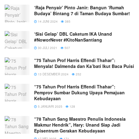
‘Raja Penyair’ Pinto Janir: Bangun ‘Rumah
Budaya’ Bintang 7 di Taman Budaya Sumbar!
14 JUNI 2024
385
‘Sisi Gelap’ DBL Caketum IKA Unand
#NoworNever #KitoNanSantiang
30 JULI 2021
507
“75 Tahun Prof Harris Effendi Thahar”:
Menyala! Dalmenda dan Ka’bati Ikut Baca Puisi
13 DESEMBER 2024
252
“75 Tahun Prof Harris Effendi Thahar”:
Pemprov Sumbar Dukung Upaya Pemajuan
Kebudayaan
5 JANUARI 2025
128
“78 Tahun Sang Maestro Penulis Indonesia
Makmur Hendrik”, Hary: Unand Siap Jadi
Episentrum Gerakan Kebudayaan
17 MEI 2025
171