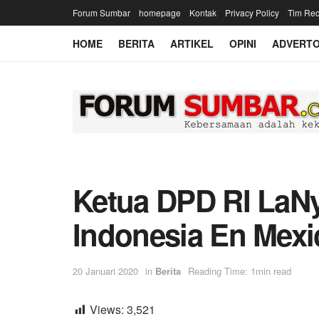
Forum Sumbar
homepage
Kontak
Privacy Policy
Tim Red
HOME
BERITA
ARTIKEL
OPINI
ADVERTO
Ketua DPD RI LaN
Indonesia En Mexi
20 Januari 2020
in
Berita
Reading Time: 1min read
Views:
3,521