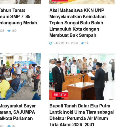
 Tahun Tamat
Aksi Mahasiswa KKN UNP
euni SMP 7 ’85
Menyelamatkan Keindahan
rlangsung Meriah
Tepian Sungai Batu Balah
Limapuluh Kota dengan
026
180
Membuat Bak Sampah
8 AGUSTUS 2026
14
BERITA
asyarakat Bayar
Bupati Tanah Datar Eka Putra
daraan, SAJUMPA
Lantik Inoki Ulma Tiara sebagai
laikota Pariaman
Direktur Perumda Air Minum
Tirta Alami 2026–2031
026
16