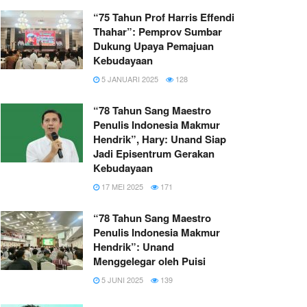
“75 Tahun Prof Harris Effendi
Thahar”: Pemprov Sumbar
Dukung Upaya Pemajuan
Kebudayaan
5 JANUARI 2025
128
“78 Tahun Sang Maestro
Penulis Indonesia Makmur
Hendrik”, Hary: Unand Siap
Jadi Episentrum Gerakan
Kebudayaan
17 MEI 2025
171
“78 Tahun Sang Maestro
Penulis Indonesia Makmur
Hendrik”: Unand
Menggelegar oleh Puisi
5 JUNI 2025
139