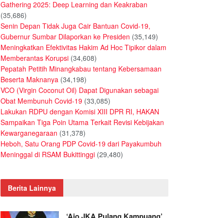
Gathering 2025: Deep Learning dan Keakraban
(35,686)
Senin Depan Tidak Juga Cair Bantuan Covid-19,
Gubernur Sumbar Dilaporkan ke Presiden
(35,149)
Meningkatkan Efektivitas Hakim Ad Hoc Tipikor dalam
Memberantas Korupsi
(34,608)
Pepatah Petitih Minangkabau tentang Kebersamaan
Beserta Maknanya
(34,198)
VCO (Virgin Coconut Oil) Dapat Digunakan sebagai
Obat Membunuh Covid-19
(33,085)
Lakukan RDPU dengan Komisi XIII DPR RI, HAKAN
Sampaikan Tiga Poin Utama Terkait Revisi Kebijakan
Kewarganegaraan
(31,378)
Heboh, Satu Orang PDP Covid-19 dari Payakumbuh
Meninggal di RSAM Bukittinggi
(29,480)
Berita Lainnya
‘Ajo JKA Pulang Kampuang’