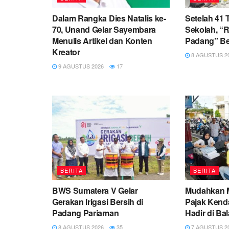
Dalam Rangka Dies Natalis ke-
Setelah 41
70, Unand Gelar Sayembara
Sekolah, “R
Menulis Artikel dan Konten
Padang” Be
Kreator
8 AGUSTUS 2
9 AGUSTUS 2026
17
BERITA
BERITA
BWS Sumatera V Gelar
Mudahkan M
Gerakan Irigasi Bersih di
Pajak Ken
Padang Pariaman
Hadir di Ba
8 AGUSTUS 2026
35
7 AGUSTUS 2