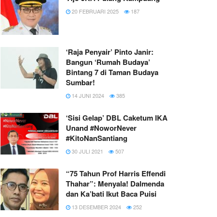
20 FEBRUARI 2025
187
‘Raja Penyair’ Pinto Janir:
Bangun ‘Rumah Budaya’
Bintang 7 di Taman Budaya
Sumbar!
14 JUNI 2024
385
‘Sisi Gelap’ DBL Caketum IKA
Unand #NoworNever
#KitoNanSantiang
30 JULI 2021
507
“75 Tahun Prof Harris Effendi
Thahar”: Menyala! Dalmenda
dan Ka’bati Ikut Baca Puisi
13 DESEMBER 2024
252