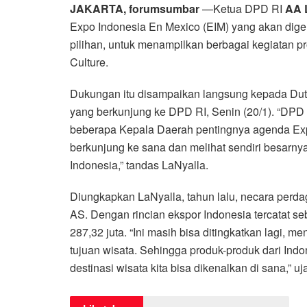
JAKARTA, forumsumbar
—Ketua DPD RI
AA L
Expo Indonesia En Mexico (EIM) yang akan dig
pilihan, untuk menampilkan berbagai kegiatan 
Culture.
Dukungan itu disampaikan langsung kepada Du
yang berkunjung ke DPD RI, Senin (20/1). “DP
beberapa Kepala Daerah pentingnya agenda Expo 
berkunjung ke sana dan melihat sendiri besarny
Indonesia,” tandas LaNyalla.
Diungkapkan LaNyalla, tahun lalu, necara perd
AS. Dengan rincian ekspor Indonesia tercatat 
287,32 juta. “Ini masih bisa ditingkatkan lagi, 
tujuan wisata. Sehingga produk-produk dari Indon
destinasi wisata kita bisa dikenalkan di sana,” uj