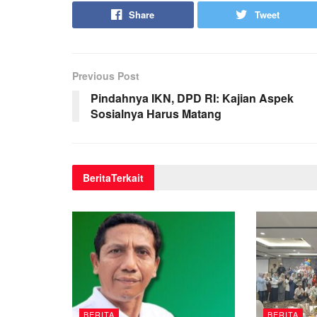
Share
Tweet
Previous Post
Pindahnya IKN, DPD RI: Kajian Aspek
Sosialnya Harus Matang
Berita
Terkait
BERITA
BERITA