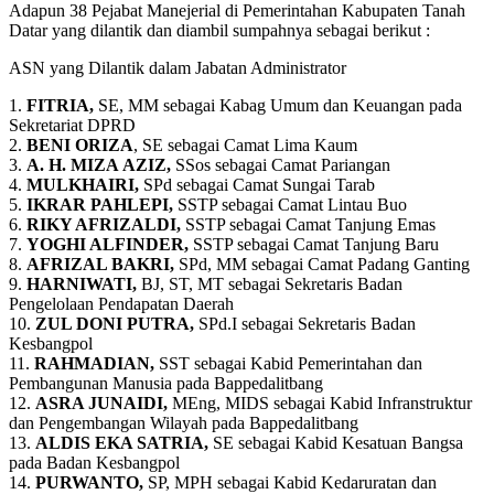
Adapun 38 Pejabat Manejerial di Pemerintahan Kabupaten Tanah
Datar yang dilantik dan diambil sumpahnya sebagai berikut :
ASN yang Dilantik dalam Jabatan Administrator
1.
FITRIA,
SE, MM sebagai Kabag Umum dan Keuangan pada
Sekretariat DPRD
2.
BENI ORIZA
, SE sebagai Camat Lima Kaum
3.
Α. Η. ΜΙΖΑ AZIZ,
SSos sebagai Camat Pariangan
4.
MULKHAIRI,
SPd sebagai Camat Sungai Tarab
5.
IKRAR PAHLEPI,
SSTP sebagai Camat Lintau Buo
6.
RIKY AFRIZALDI,
SSTP sebagai Camat Tanjung Emas
7.
YOGHI ALFINDER,
SSTP sebagai Camat Tanjung Baru
8.
AFRIZAL BAKRI,
SPd, MM sebagai Camat Padang Ganting
9.
HARNIWATI,
BJ, ST, MT sebagai Sekretaris Badan
Pengelolaan Pendapatan Daerah
10.
ZUL DONI PUTRA,
SPd.I sebagai Sekretaris Badan
Kesbangpol
11.
RAHMADIAN,
SST sebagai Kabid Pemerintahan dan
Pembangunan Manusia pada Bappedalitbang
12.
ASRA JUNAIDI,
MEng, MIDS sebagai Kabid Infranstruktur
dan Pengembangan Wilayah pada Bappedalitbang
13.
ALDIS EKA SATRIA,
SE sebagai Kabid Kesatuan Bangsa
pada Badan Kesbangpol
14.
PURWANTO,
SP, MPH sebagai Kabid Kedaruratan dan