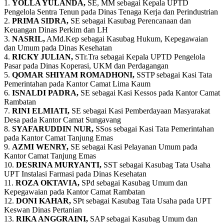
1.
YOLLA YULANDA,
SE, MM sebagai Kepala UPTD
Pengelola Sentra Tenun pada Dinas Tenaga Kerja dan Perindustrian
2.
PRIMA SIDRA,
SE sebagai Kasubag Perencanaan dan
Keuangan Dinas Perkim dan LH
3.
NASRIL,
AMd.Kep sebagai Kasubag Hukum, Kepegawaian
dan Umum pada Dinas Kesehatan
4.
RICKY JULIAN,
STr.Tra sebagai Kepala UPTD Pengelola
Pasar pada Dinas Koperasi, UKM dan Perdagangan
5.
QOMAR SHIYAM ROMADHONI,
SSTP sebagai Kasi Tata
Pemerintahan pada Kantor Camat Lima Kaum
6.
ISNALDI PADRA,
SE sebagai Kasi Kessos pada Kantor Camat
Rambatan
7.
RINI ELMIATI,
SE sebagai Kasi Pemberdayaan Masyarakat
Desa pada Kantor Camat Sungavang
8.
SYAFARUDDIN NUR,
SSos sebagai Kasi Tata Pemerintahan
pada Kantor Camat Tanjung Emas
9.
AZMI WENRY,
SE sebagai Kasi Pelayanan Umum pada
Kantor Camat Tanjung Emas
10.
DESRINA MURYANTI,
SST sebagai Kasubag Tata Usaha
UPT Instalasi Farmasi pada Dinas Kesehatan
11.
ROZA OKTAVIA,
SPd sebagai Kasubag Umum dan
Kepegawaian pada Kantor Camat Rambatan
12.
DONI KAHAR,
SPt sebagai Kasubag Tata Usaha pada UPT
Keswan Dinas Pertanian
13.
RIKA ANGGRAINI,
SAP sebagai Kasubag Umum dan