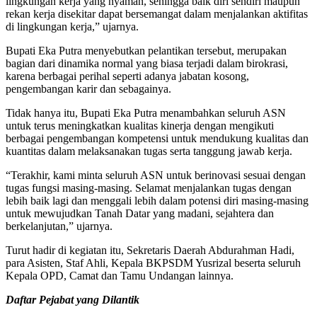
lingkungan kerja yang nyaman, sehingga baik diri sendiri maupun
rekan kerja disekitar dapat bersemangat dalam menjalankan aktifitas
di lingkungan kerja,” ujarnya.
Bupati Eka Putra menyebutkan pelantikan tersebut, merupakan
bagian dari dinamika normal yang biasa terjadi dalam birokrasi,
karena berbagai perihal seperti adanya jabatan kosong,
pengembangan karir dan sebagainya.
Tidak hanya itu, Bupati Eka Putra menambahkan seluruh ASN
untuk terus meningkatkan kualitas kinerja dengan mengikuti
berbagai pengembangan kompetensi untuk mendukung kualitas dan
kuantitas dalam melaksanakan tugas serta tanggung jawab kerja.
“Terakhir, kami minta seluruh ASN untuk berinovasi sesuai dengan
tugas fungsi masing-masing. Selamat menjalankan tugas dengan
lebih baik lagi dan menggali lebih dalam potensi diri masing-masing
untuk mewujudkan Tanah Datar yang madani, sejahtera dan
berkelanjutan,” ujarnya.
Turut hadir di kegiatan itu, Sekretaris Daerah Abdurahman Hadi,
para Asisten, Staf Ahli, Kepala BKPSDM Yusrizal beserta seluruh
Kepala OPD, Camat dan Tamu Undangan lainnya.
Daftar Pejabat yang Dilantik