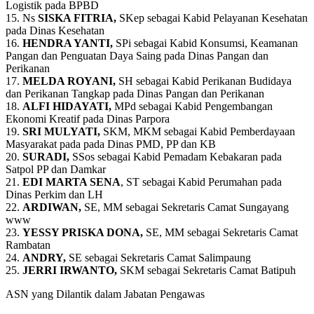
Logistik pada BPBD
15. Ns
SISKA FITRIA,
SKep sebagai Kabid Pelayanan Kesehatan
pada Dinas Kesehatan
16.
HENDRA YANTI,
SPi sebagai Kabid Konsumsi, Keamanan
Pangan dan Penguatan Daya Saing pada Dinas Pangan dan
Perikanan
17.
MELDA ROYANI,
SH sebagai Kabid Perikanan Budidaya
dan Perikanan Tangkap pada Dinas Pangan dan Perikanan
18.
ALFI HIDAYATI,
MPd sebagai Kabid Pengembangan
Ekonomi Kreatif pada Dinas Parpora
19.
SRI MULYATI,
SKM, MKM sebagai Kabid Pemberdayaan
Masyarakat pada pada Dinas PMD, PP dan KB
20.
SURADI,
SSos sebagai Kabid Pemadam Kebakaran pada
Satpol PP dan Damkar
21.
EDI MARTA SENA
, ST sebagai Kabid Perumahan pada
Dinas Perkim dan LH
22.
ARDIWAN,
SE, MM sebagai Sekretaris Camat Sungayang
www
23.
YESSY PRISKA DONA,
SE, MM sebagai Sekretaris Camat
Rambatan
24.
ANDRY,
SE sebagai Sekretaris Camat Salimpaung
25.
JERRI IRWANTO,
SKM sebagai Sekretaris Camat Batipuh
ASN yang Dilantik dalam Jabatan Pengawas