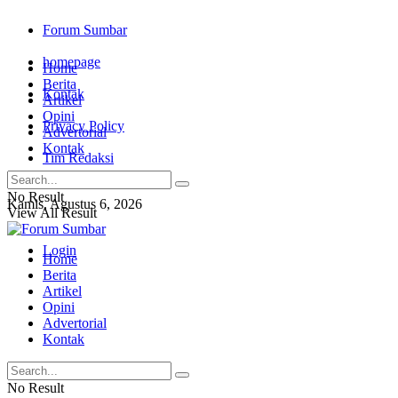
Forum Sumbar
homepage
Home
Berita
Kontak
Artikel
Opini
Privacy Policy
Advertorial
Kontak
Tim Redaksi
No Result
Kamis, Agustus 6, 2026
View All Result
Login
Home
Berita
Artikel
Opini
Advertorial
Kontak
No Result