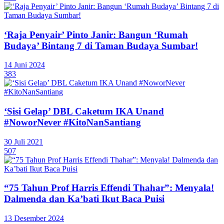
‘Raja Penyair’ Pinto Janir: Bangun ‘Rumah
Budaya’ Bintang 7 di Taman Budaya Sumbar!
14 Juni 2024
383
‘Sisi Gelap’ DBL Caketum IKA Unand
#NoworNever #KitoNanSantiang
30 Juli 2021
507
“75 Tahun Prof Harris Effendi Thahar”: Menyala!
Dalmenda dan Ka’bati Ikut Baca Puisi
13 Desember 2024