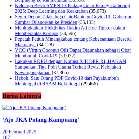
Keluarga Besar SMPN 13 Padang Gelar Family Gathering
2025: Deep Learning dan Keakraban
(35,673)
Senin Depan Tidak Juga Cair Bantuan Covid-19, Gubernur
Sumbar Dilaporkan ke Presiden
(35,133)
Meningkatkan Efektivitas Hakim Ad Hoc Tipikor dalam
Memberantas Korupsi
(34,596)
Pepatah Petitih Minangkabau tentang Kebersamaan Beserta
Maknanya
(34,128)
VCO (Virgin Coconut Oil) Dapat Digunakan sebagai Obat
Membunuh Covid-19
(33,072)
Lakukan RDPU dengan Komisi XIII DPR RI, HAKAN
Sampaikan Tiga Poin Utama Terkait Revisi Kebijakan
Kewarganegaraan
(31,365)
Heboh, Satu Orang PDP Covid-19 dari Payakumbuh
Meninggal di RSAM Bukittinggi
(29,466)
Berita Lainnya
‘Ajo JKA Pulang Kampuang’
20 Februari 2025
187