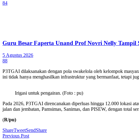
84
Guru Besar Faperta Unand Prof Novri Nelly Tampil S
5 Agustus 2026
88
P3TGAI dilaksanakan dengan pola swakelola oleh kelompok masyarak
ini tidak hanya menghasilkan infrastruktur yang bermanfaat, tetapi 
Irigasi untuk pengairan. (Foto : pu)
Pada 2026, P3TGAI direncanakan diperluas hingga 12.000 lokasi ata
jalan dan jembatan, Pamsimas, Sanimas, dan PISEW, dengan total sera
(
R/pu)
Share
Tweet
Send
Share
Previous Post