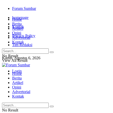
Forum Sumbar
homepage
Home
Berita
Kontak
Artikel
Opini
Privacy Policy
Advertorial
Kontak
Tim Redaksi
No Result
Kamis, Agustus 6, 2026
View All Result
Login
Home
Berita
Artikel
Opini
Advertorial
Kontak
No Result