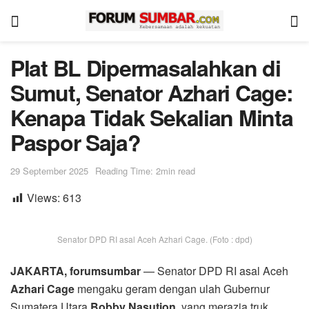
Plat BL Dipermasalahkan di
Sumut, Senator Azhari Cage:
Kenapa Tidak Sekalian Minta
Paspor Saja?
29 September 2025
Reading Time: 2min read
Views:
613
Senator DPD RI asal Aceh Azhari Cage. (Foto : dpd)
JAKARTA, forumsumbar
— Senator DPD RI asal Aceh
Azhari Cage
mengaku geram dengan ulah Gubernur
Sumatera Utara
Bobby Nasution,
yang merazia truk