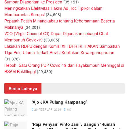
Sumbar Dilaporkan ke Presiden
(35,151)
Meningkatkan Efektivitas Hakim Ad Hoc Tipikor dalam
Memberantas Korupsi
(34,608)
Pepatah Petitih Minangkabau tentang Kebersamaan Beserta
Maknanya
(34,201)
VCO (Virgin Coconut Oil) Dapat Digunakan sebagai Obat
Membunuh Covid-19
(33,085)
Lakukan RDPU dengan Komisi XIII DPR RI, HAKAN Sampaikan
Tiga Poin Utama Terkait Revisi Kebijakan Kewarganegaraan
(31,378)
Heboh, Satu Orang PDP Covid-19 dari Payakumbuh Meninggal di
RSAM Bukittinggi
(29,480)
Berita Lainnya
‘Ajo JKA Pulang Kampuang’
20 FEBRUARI 2025
187
‘Raja Penyair’ Pinto Janir: Bangun ‘Rumah