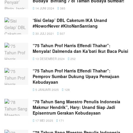
Budaya’ Bintang 7 di Taman Budaya Sumbar!
14 JUNI 2024
385
‘Sisi Gelap’ DBL Caketum IKA Unand
#NoworNever #KitoNanSantiang
30 JULI 2021
507
“75 Tahun Prof Harris Effendi Thahar”:
Menyala! Dalmenda dan Ka’bati Ikut Baca Puisi
13 DESEMBER 2024
252
“75 Tahun Prof Harris Effendi Thahar”:
Pemprov Sumbar Dukung Upaya Pemajuan
Kebudayaan
5 JANUARI 2025
128
“78 Tahun Sang Maestro Penulis Indonesia
Makmur Hendrik”, Hary: Unand Siap Jadi
Episentrum Gerakan Kebudayaan
17 MEI 2025
171
“78 Tahun Sang Maestro Penulis Indonesia