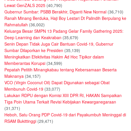
Lewat GenZALS 2025
(40,790)
Gubernur Sumbar: PSBB Berakhir, Diganti New Normal
(36,710)
Ranah Minang Berduka, Haji Boy Lestari Dt Palindih Berpulang ke
Rahmatullah
(36,002)
Keluarga Besar SMPN 13 Padang Gelar Family Gathering 2025:
Deep Learning dan Keakraban
(35,679)
Senin Depan Tidak Juga Cair Bantuan Covid-19, Gubernur
Sumbar Dilaporkan ke Presiden
(35,139)
Meningkatkan Efektivitas Hakim Ad Hoc Tipikor dalam
Memberantas Korupsi
(34,599)
Pepatah Petitih Minangkabau tentang Kebersamaan Beserta
Maknanya
(34,157)
VCO (Virgin Coconut Oil) Dapat Digunakan sebagai Obat
Membunuh Covid-19
(33,077)
Lakukan RDPU dengan Komisi XIII DPR RI, HAKAN Sampaikan
Tiga Poin Utama Terkait Revisi Kebijakan Kewarganegaraan
(31,371)
Heboh, Satu Orang PDP Covid-19 dari Payakumbuh Meninggal di
RSAM Bukittinggi
(29,471)