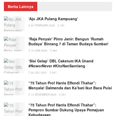
Berita Lainnya
‘Ajo JKA Pulang Kampuang’
20 FEBRUARI 2025
187
‘Raja Penyair’ Pinto Janir: Bangun ‘Rumah
Budaya’ Bintang 7 di Taman Budaya Sumbar!
14 JUNI 2024
384
‘Sisi Gelap’ DBL Caketum IKA Unand
#NoworNever #KitoNanSantiang
30 JULI 2021
507
“75 Tahun Prof Harris Effendi Thahar”:
Menyala! Dalmenda dan Ka’bati Ikut Baca Puisi
13 DESEMBER 2024
251
“75 Tahun Prof Harris Effendi Thahar”:
Pemprov Sumbar Dukung Upaya Pemajuan
Kebudayaan