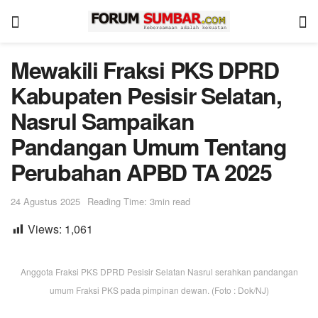
Mewakili Fraksi PKS DPRD
Kabupaten Pesisir Selatan,
Nasrul Sampaikan
Pandangan Umum Tentang
Perubahan APBD TA 2025
24 Agustus 2025
Reading Time: 3min read
Views:
1,061
Anggota Fraksi PKS DPRD Pesisir Selatan Nasrul serahkan pandangan
umum Fraksi PKS pada pimpinan dewan. (Foto : Dok/NJ)