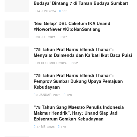
Budaya’ Bintang 7 di Taman Budaya Sumbar!
14 JUNI 2024
385
‘Sisi Gelap’ DBL Caketum IKA Unand
#NoworNever #KitoNanSantiang
30 JULI 2021
507
“75 Tahun Prof Harris Effendi Thahar”:
Menyala! Dalmenda dan Ka’bati Ikut Baca Puisi
13 DESEMBER 2024
252
“75 Tahun Prof Harris Effendi Thahar”:
Pemprov Sumbar Dukung Upaya Pemajuan
Kebudayaan
5 JANUARI 2025
128
“78 Tahun Sang Maestro Penulis Indonesia
Makmur Hendrik”, Hary: Unand Siap Jadi
Episentrum Gerakan Kebudayaan
17 MEI 2025
170