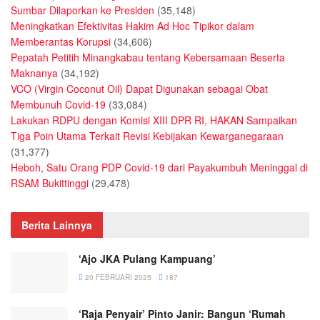
Sumbar Dilaporkan ke Presiden
(35,148)
Meningkatkan Efektivitas Hakim Ad Hoc Tipikor dalam
Memberantas Korupsi
(34,606)
Pepatah Petitih Minangkabau tentang Kebersamaan Beserta
Maknanya
(34,192)
VCO (Virgin Coconut Oil) Dapat Digunakan sebagai Obat
Membunuh Covid-19
(33,084)
Lakukan RDPU dengan Komisi XIII DPR RI, HAKAN Sampaikan
Tiga Poin Utama Terkait Revisi Kebijakan Kewarganegaraan
(31,377)
Heboh, Satu Orang PDP Covid-19 dari Payakumbuh Meninggal di
RSAM Bukittinggi
(29,478)
Berita Lainnya
‘Ajo JKA Pulang Kampuang’
20 FEBRUARI 2025
187
‘Raja Penyair’ Pinto Janir: Bangun ‘Rumah