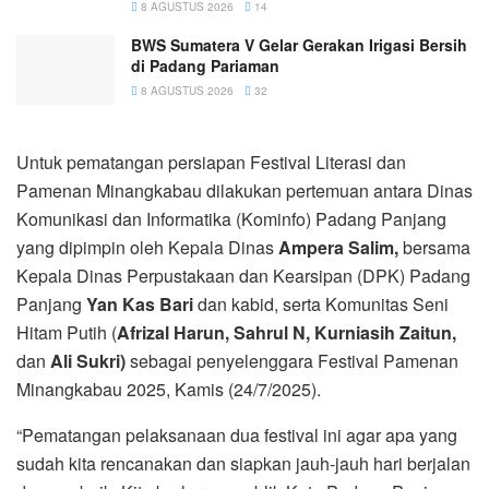
8 AGUSTUS 2026
14
BWS Sumatera V Gelar Gerakan Irigasi Bersih
di Padang Pariaman
8 AGUSTUS 2026
32
Untuk pematangan persiapan Festival Literasi dan
Pamenan Minangkabau dilakukan pertemuan antara Dinas
Komunikasi dan Informatika (Kominfo) Padang Panjang
yang dipimpin oleh Kepala Dinas
Ampera Salim,
bersama
Kepala Dinas Perpustakaan dan Kearsipan (DPK) Padang
Panjang
Yan Kas Bari
dan kabid, serta Komunitas Seni
Hitam Putih (
Afrizal Harun, Sahrul N, Kurniasih Zaitun,
dan
Ali Sukri)
sebagai penyelenggara Festival Pamenan
Minangkabau 2025, Kamis (24/7/2025).
“Pematangan pelaksanaan dua festival ini agar apa yang
sudah kita rencanakan dan siapkan jauh-jauh hari berjalan