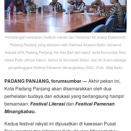
Pematangan persiapan Festival Lierasi dan Pamenan #2 antara Diskominfo
Padang Panjang yang dipimpin oleh Kadinas Ampera Salim, bersama
Kepala DPK Padang Panjang Yan Kas Bari dan kabid, serta Komunitas Seni
Hitam Putih (Afrizal Harun, Sahrul N, Kurniasih Zaitun, dan Ali Sukri) sebagai
penyelenggara Festival Pamenan Minangkabau 2025. (Foto : Mak Naih)
PADANG PANJANG, forumsumbar —
Akhir pekan ini,
Kota Padang Panjang akan disemarakkan oleh dua
perhelatan budaya dan edukasi yang berlangsung hampir
bersamaan:
Festival Literasi
dan
Festival Pamenan
Minangkabau.
Kedua festival rakyat ini dipusatkan di kawasan Pusat