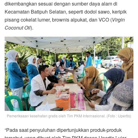
dikembangkan sesuai dengan sumber daya alam di
Kecamatan Batipuh Selatan, seperti dodol sawo, keripik
pisang cokelat lumer, brownis alpukat, dan VCO (
Virgin
Coconut Oil
).
Pemeriksaan kesehatan gratis oleh Tim PKM Internasional. (Foto : Upertis)
“Pada saat penyuluhan dipertunjukkan produk-produk
tersebut, yang dibuat oleh Tim PKM dosen Upertis,” ujar