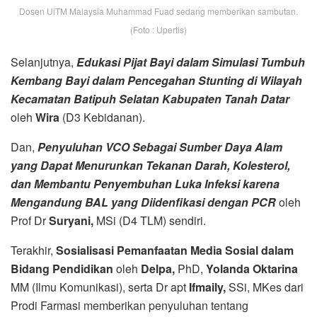
Dosen UiTM Malaysia Muhammad Fuad sedang memberikan sambutan.
(Foto : Upertis)
Selanjutnya,
Edukasi Pijat Bayi dalam Simulasi Tumbuh
Kembang Bayi dalam Pencegahan Stunting di Wilayah
Kecamatan Batipuh Selatan Kabupaten Tanah Datar
oleh
Wira
(D3 Kebidanan).
Dan,
Penyuluhan VCO Sebagai Sumber Daya Alam
yang Dapat Menurunkan Tekanan Darah, Kolesterol,
dan Membantu Penyembuhan Luka Infeksi karena
Mengandung BAL yang Diidenfikasi dengan PCR
oleh
Prof Dr
Suryani,
MSi (D4 TLM) sendiri.
Terakhir,
Sosialisasi Pemanfaatan Media Sosial dalam
Bidang Pendidikan
oleh
Delpa,
PhD,
Yolanda Oktarina
MM (Ilmu Komunikasi), serta Dr apt
Ifmaily,
SSi, MKes dari
Prodi Farmasi memberikan penyuluhan tentang