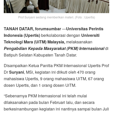
Prof Suryani sedang memberikan materi. (Foto : Upertis)
TANAH DATAR, forumsumbar
—
Universitas Perintis
Indonesia (Upertis)
berkolaborasi dengan
Universiti
Teknologi Mara (UiTM) Malaysia,
melaksanakan
Pengabdian Kepada Masyarakat (PKM) Internasional
di
Batipuh Selatan Kabupaten Tanah Datar.
Disampaikan Ketua Panitia PKM Internasional Upertis Prof
Dr
Suryani
, MSi, kegiatan ini diikuti oleh 470 orang
mahasiswa Upertis, 9 orang mahasiswa UiTM, 67 orang
dosen Upertis, dan 1 orang dosen UiTM.
“Sebenarnya PKM Internasional ini telah mulai
dilaksanakan pada bulan Februari lalu, dan secara
berkesinambungan kegiatan ini nantinya sampai bulan Juli