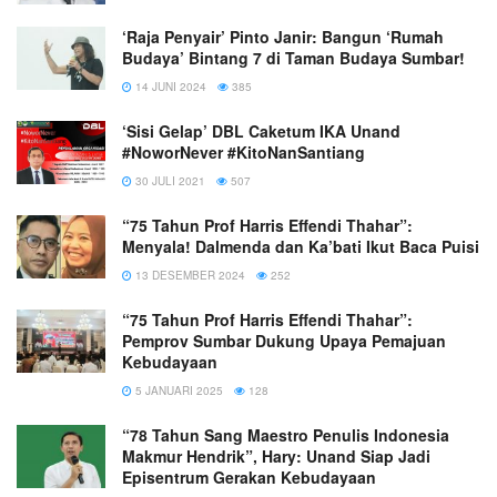
‘Raja Penyair’ Pinto Janir: Bangun ‘Rumah
Budaya’ Bintang 7 di Taman Budaya Sumbar!
14 JUNI 2024
385
‘Sisi Gelap’ DBL Caketum IKA Unand
#NoworNever #KitoNanSantiang
30 JULI 2021
507
“75 Tahun Prof Harris Effendi Thahar”:
Menyala! Dalmenda dan Ka’bati Ikut Baca Puisi
13 DESEMBER 2024
252
“75 Tahun Prof Harris Effendi Thahar”:
Pemprov Sumbar Dukung Upaya Pemajuan
Kebudayaan
5 JANUARI 2025
128
“78 Tahun Sang Maestro Penulis Indonesia
Makmur Hendrik”, Hary: Unand Siap Jadi
Episentrum Gerakan Kebudayaan