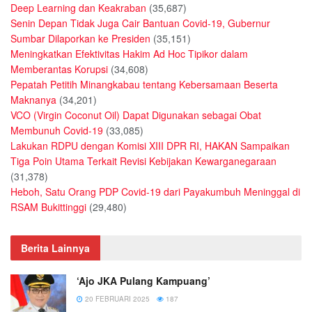
Deep Learning dan Keakraban
(35,687)
Senin Depan Tidak Juga Cair Bantuan Covid-19, Gubernur
Sumbar Dilaporkan ke Presiden
(35,151)
Meningkatkan Efektivitas Hakim Ad Hoc Tipikor dalam
Memberantas Korupsi
(34,608)
Pepatah Petitih Minangkabau tentang Kebersamaan Beserta
Maknanya
(34,201)
VCO (Virgin Coconut Oil) Dapat Digunakan sebagai Obat
Membunuh Covid-19
(33,085)
Lakukan RDPU dengan Komisi XIII DPR RI, HAKAN Sampaikan
Tiga Poin Utama Terkait Revisi Kebijakan Kewarganegaraan
(31,378)
Heboh, Satu Orang PDP Covid-19 dari Payakumbuh Meninggal di
RSAM Bukittinggi
(29,480)
Berita Lainnya
‘Ajo JKA Pulang Kampuang’
20 FEBRUARI 2025
187