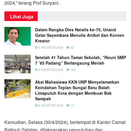
2024,” terang Prof Suryani.
Lihat Juga
Dalam Rangka Dies Natalis ke-70, Unand
Gelar Sayembara Menulis Artikel dan Konten
Kreator
9 AGUSTUS 2026
22
Setelah 41 Tahun Tamat Sekolah, “Reuni SMP
7 ’85 Padang” Berlangsung Meriah
8 AGUSTUS 2026
182
Aksi Mahasiswa KKN UNP Menyelamatkan
Keindahan Tepian Sungai Batu Balah
Limapuluh Kota dengan Membuat Bak
Sampah
8 AGUSTUS 2026
14
Kemudian, Selasa (30/4/2024), bertempat di Kantor Camat
Batipuh Selatan, dilaksanakan penyuluhan dan