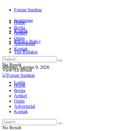
Forum Sumbar
homepage
Home
Berita
Kontak
Artikel
Opini
Privacy Policy
Advertorial
Kontak
Tim Redaksi
No Result
Minggu, Agustus 9, 2026
View All Result
Login
Home
Berita
Artikel
Opini
Advertorial
Kontak
No Result