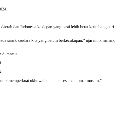
2024.
erah dan Indonesia ke depan yang pasti lebih berat ketimbang hari
epada sanak saudara kita yang belum berkecukupan,” ujar ninik mamak
di rantau.
i.
4.
i untuk memperkuat ukhuwah di antara sesama ummat muslim,”