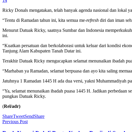
14
Ricky Donals mengatakan, telah banyak agenda nasional dan lokal ya
“Tentu di Ramadan tahun ini, kita semua me
-refresh
diri dan iman se
Menurut Datuak Ricky, saatnya Sumbar dan Indonesia memperkukuh k
ini.
“Kuatkan persatuan dan berkolaborasi untuk keluar dari kondisi eko
Tanjung Alam Kabupaten Tanah Datar ini.
Terakhir Datuak Ricky mengucapkan selamat menunaikan ibadah pua
“Marhaban ya Ramadan, selamat berpuasa dan ayo kita saling memaa
Jatuhnya 1 Ramadan 1445 H ada dua versi, yakni Muhammadiyah pad
“Ya, selamat menunaikan ibadah puasa 1445 H. Jadikan perbedaan se
pungkas Datuak Ricky.
(
Rel/adr)
Share
Tweet
Send
Share
Previous Post