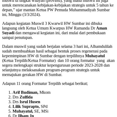
muswil di tingkat wilayah (provinsi), yang mana muswil ini juga
untuk merencanakan kebijakan-kebijakan strategis untuk 5 tahun ke
depan,” ujar mantan Ketua PW Pemuda Muhammadiyah Sumbar
ini, Minggu (3/3/2024).
Adapun kegiatan Muswil 3 Kwarwil HW Sumbar ini dibuka
langsung oleh Ketua Umum Kwarpus HW Ramanda Dr
Aman
Suyadi
dan mengawal kegiatan ini, dari mulai dari pembukaan
sampai penutupan.
Dalam muswil yang sudah berjalan selama 3 hari ini, Alhamdulilah
sudah membuahkan hasil sebagai bentuk proses regenerasi pada
kepemimpinan HW di Sumbar dengan terpilihnya
Muhayatul
(Ketua Terpilih/Ketua Formatur) dan 10 orang formatur yang akan
segera melengkapi struktur kepengurusan periode 2023-2028 dan
selanjutnya melaksanakan program-program strategis untuk
memajukan gerakan HW di Sumbar.
Adapun 11 orang Formatur Terpilih sebagai berikut;
Arif Budiman,
Mkom
Drs
Zulfida
Drs
Isrul Husen
Lilik Suprapto,
SPd
Muhayatul,
SE, MSi
Dr
Ilham Jn