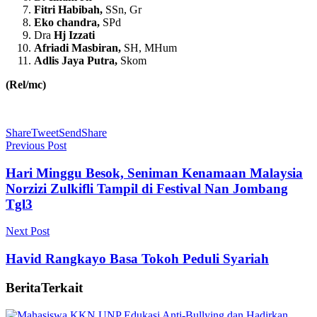
Fitri Habibah,
SSn, Gr
Eko chandra,
SPd
Dra
Hj Izzati
Afriadi Masbiran,
SH, MHum
Adlis Jaya Putra,
Skom
(Rel/mc)
Share
Tweet
Send
Share
Previous Post
Hari Minggu Besok, Seniman Kenamaan Malaysia
Norzizi Zulkifli Tampil di Festival Nan Jombang
Tgl3
Next Post
Havid Rangkayo Basa Tokoh Peduli Syariah
Berita
Terkait