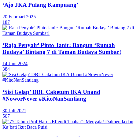
‘Ajo JKA Pulang Kampuang’
20 Februari 2025
187
‘Raja Penyair’ Pinto Janir: Bangun ‘Rumah
Budaya’ Bintang 7 di Taman Budaya Sumbar!
14 Juni 2024
384
‘Sisi Gelap’ DBL Caketum IKA Unand
#NoworNever #KitoNanSantiang
30 Juli 2021
507