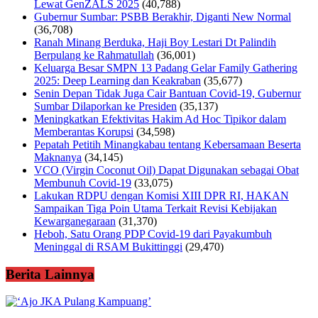
Lewat GenZALS 2025
(40,788)
Gubernur Sumbar: PSBB Berakhir, Diganti New Normal
(36,708)
Ranah Minang Berduka, Haji Boy Lestari Dt Palindih
Berpulang ke Rahmatullah
(36,001)
Keluarga Besar SMPN 13 Padang Gelar Family Gathering
2025: Deep Learning dan Keakraban
(35,677)
Senin Depan Tidak Juga Cair Bantuan Covid-19, Gubernur
Sumbar Dilaporkan ke Presiden
(35,137)
Meningkatkan Efektivitas Hakim Ad Hoc Tipikor dalam
Memberantas Korupsi
(34,598)
Pepatah Petitih Minangkabau tentang Kebersamaan Beserta
Maknanya
(34,145)
VCO (Virgin Coconut Oil) Dapat Digunakan sebagai Obat
Membunuh Covid-19
(33,075)
Lakukan RDPU dengan Komisi XIII DPR RI, HAKAN
Sampaikan Tiga Poin Utama Terkait Revisi Kebijakan
Kewarganegaraan
(31,370)
Heboh, Satu Orang PDP Covid-19 dari Payakumbuh
Meninggal di RSAM Bukittinggi
(29,470)
Berita Lainnya