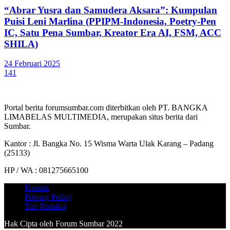
“Abrar Yusra dan Samudera Aksara”: Kumpulan
Puisi Leni Marlina (PPIPM-Indonesia, Poetry-Pen
IC, Satu Pena Sumbar, Kreator Era AI, FSM, ACC
SHILA)
24 Februari 2025
141
Portal berita forumsumbar.com diterbitkan oleh PT. BANGKA
LIMABELAS MULTIMEDIA, merupakan situs berita dari
Sumbar.
Kantor : Jl. Bangka No. 15 Wisma Warta Ulak Karang – Padang
(25133)
HP / WA : 081275665100
Kontak
Privacy Policy
Tim Redaksi
Hak Cipta oleh Forum Sumbar 2022