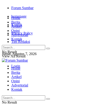
Forum Sumbar
homepage
Home
Berita
Kontak
Artikel
Opini
Privacy Policy
Advertorial
Kontak
Tim Redaksi
No Result
Jumat, Agustus 7, 2026
View All Result
Login
Home
Berita
Artikel
Opini
Advertorial
Kontak
No Result