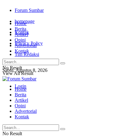
Forum Sumbar
homepage
Home
Berita
Kontak
Artikel
Opini
Privacy Policy
Advertorial
Kontak
Tim Redaksi
No Result
Sabtu, Agustus 8, 2026
View All Result
Login
Home
Berita
Artikel
Opini
Advertorial
Kontak
No Result