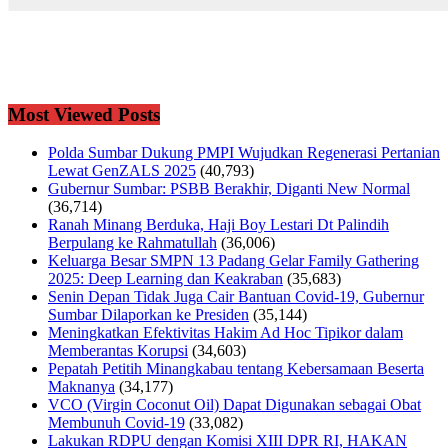
Most Viewed Posts
Polda Sumbar Dukung PMPI Wujudkan Regenerasi Pertanian
Lewat GenZALS 2025
(40,793)
Gubernur Sumbar: PSBB Berakhir, Diganti New Normal
(36,714)
Ranah Minang Berduka, Haji Boy Lestari Dt Palindih
Berpulang ke Rahmatullah
(36,006)
Keluarga Besar SMPN 13 Padang Gelar Family Gathering
2025: Deep Learning dan Keakraban
(35,683)
Senin Depan Tidak Juga Cair Bantuan Covid-19, Gubernur
Sumbar Dilaporkan ke Presiden
(35,144)
Meningkatkan Efektivitas Hakim Ad Hoc Tipikor dalam
Memberantas Korupsi
(34,603)
Pepatah Petitih Minangkabau tentang Kebersamaan Beserta
Maknanya
(34,177)
VCO (Virgin Coconut Oil) Dapat Digunakan sebagai Obat
Membunuh Covid-19
(33,082)
Lakukan RDPU dengan Komisi XIII DPR RI, HAKAN