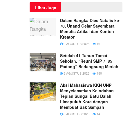
Lihat Juga
Dalam Rangka Dies Natalis ke-
70, Unand Gelar Sayembara
Menulis Artikel dan Konten
Kreator
9 AGUSTUS 2026
16
Setelah 41 Tahun Tamat
Sekolah, “Reuni SMP 7 ’85
Padang” Berlangsung Meriah
8 AGUSTUS 2026
180
Aksi Mahasiswa KKN UNP
Menyelamatkan Keindahan
Tepian Sungai Batu Balah
Limapuluh Kota dengan
Membuat Bak Sampah
8 AGUSTUS 2026
14