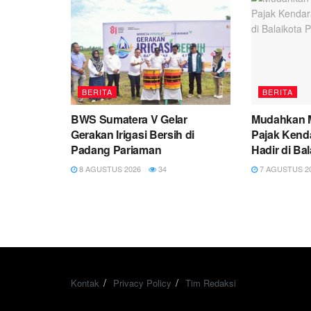
BERITA
BERITA
BWS Sumatera V Gelar
Mudahkan M
Gerakan Irigasi Bersih di
Pajak Ken
Padang Pariaman
Hadir di Ba
8 AGUSTUS 2026
34
7 AGUSTUS 2
Kontak
Privacy Policy
Tim Redaksi