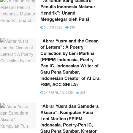
“78 Tahun Sang Maestro
Penulis Indonesia Makmur
Hendrik”: Unand
Menggelegar oleh Puisi
5 JUNI 2025
139
“Abrar Yusra and the Ocean
of Letters”: A Poetry
Collection by Leni Marlina
(PPIPM-Indonesia, Poetry-
Pen IC, Indonesian Writer of
Satu Pena Sumbar,
Indonesian Creator of AI Era,
FSM, ACC SHILA)
24 FEBRUARI 2025
208
“Abrar Yusra dan Samudera
Aksara”: Kumpulan Puisi
Leni Marlina (PPIPM-
Indonesia, Poetry-Pen IC,
Satu Pena Sumbar, Kreator