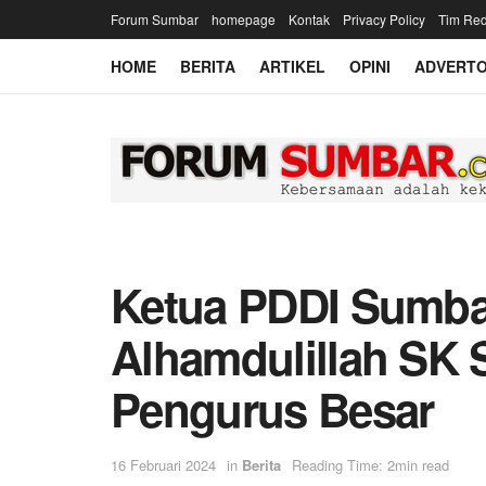
Forum Sumbar
homepage
Kontak
Privacy Policy
Tim Red
HOME
BERITA
ARTIKEL
OPINI
ADVERTO
Ketua PDDI Sumba
Alhamdulillah SK 
Pengurus Besar
16 Februari 2024
in
Berita
Reading Time: 2min read