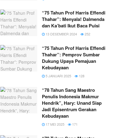
“75 Tahun Prof Harris Effendi
Thahar”: Menyala! Dalmenda
dan Ka’bati Ikut Baca Puisi
13 DESEMBER 2024
252
“75 Tahun Prof Harris Effendi
Thahar”: Pemprov Sumbar
Dukung Upaya Pemajuan
Kebudayaan
5 JANUARI 2025
128
“78 Tahun Sang Maestro
Penulis Indonesia Makmur
Hendrik”, Hary: Unand Siap
Jadi Episentrum Gerakan
Kebudayaan
17 MEI 2025
171