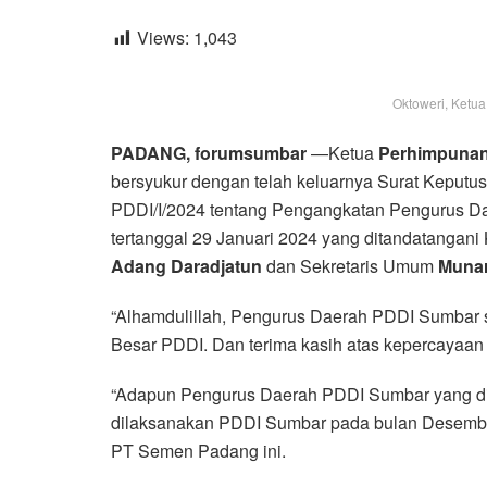
Views:
1,043
Oktoweri, Ketua
PADANG, forumsumbar
—Ketua
Perhimpunan
bersyukur dengan telah keluarnya Surat Keput
PDDI/I/2024 tentang Pengangkatan Pengurus Da
tertanggal 29 Januari 2024 yang ditandatanga
Adang Daradjatun
dan Sekretaris Umum
Munar
“Alhamdulillah, Pengurus Daerah PDDI Sumbar 
Besar PDDI. Dan terima kasih atas kepercayaan in
“Adapun Pengurus Daerah PDDI Sumbar yang di
dilaksanakan PDDI Sumbar pada bulan Desembe
PT Semen Padang ini.