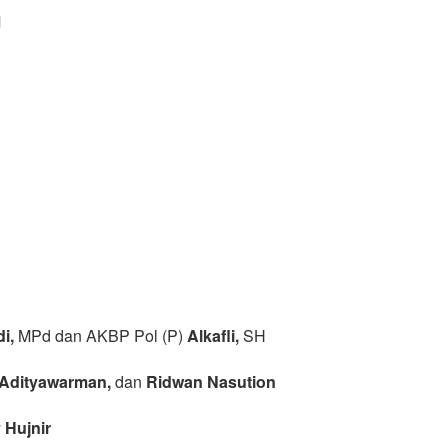
M
i,
MPd dan AKBP Pol (P)
Alkafli,
SH
Adityawarman,
dan
Ridwan Nasution
 Hujnir