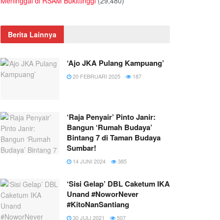
Meninggal di RSAM Bukittinggi
(29,480)
Berita Lainnya
‘Ajo JKA Pulang Kampuang’
20 FEBRUARI 2025
187
‘Raja Penyair’ Pinto Janir:
Bangun ‘Rumah Budaya’
Bintang 7 di Taman Budaya
Sumbar!
14 JUNI 2024
385
‘Sisi Gelap’ DBL Caketum IKA
Unand #NoworNever
#KitoNanSantiang
30 JULI 2021
507