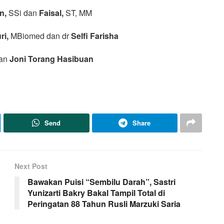
n,
SSi dan
Faisal,
ST, MM
i,
MBiomed dan dr
Selfi Farisha
an
Joni Torang Hasibuan
Send
Share
Next Post
Bawakan Puisi “Sembilu Darah”, Sastri
Yunizarti Bakry Bakal Tampil Total di
Peringatan 88 Tahun Rusli Marzuki Saria