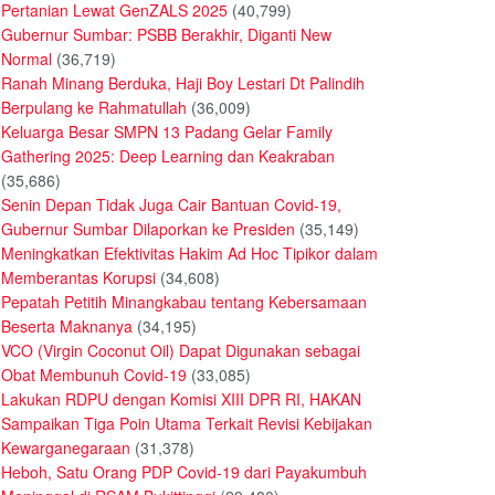
Pertanian Lewat GenZALS 2025
(40,799)
Gubernur Sumbar: PSBB Berakhir, Diganti New
Normal
(36,719)
Ranah Minang Berduka, Haji Boy Lestari Dt Palindih
Berpulang ke Rahmatullah
(36,009)
Keluarga Besar SMPN 13 Padang Gelar Family
Gathering 2025: Deep Learning dan Keakraban
(35,686)
Senin Depan Tidak Juga Cair Bantuan Covid-19,
Gubernur Sumbar Dilaporkan ke Presiden
(35,149)
Meningkatkan Efektivitas Hakim Ad Hoc Tipikor dalam
Memberantas Korupsi
(34,608)
Pepatah Petitih Minangkabau tentang Kebersamaan
Beserta Maknanya
(34,195)
VCO (Virgin Coconut Oil) Dapat Digunakan sebagai
Obat Membunuh Covid-19
(33,085)
Lakukan RDPU dengan Komisi XIII DPR RI, HAKAN
Sampaikan Tiga Poin Utama Terkait Revisi Kebijakan
Kewarganegaraan
(31,378)
Heboh, Satu Orang PDP Covid-19 dari Payakumbuh