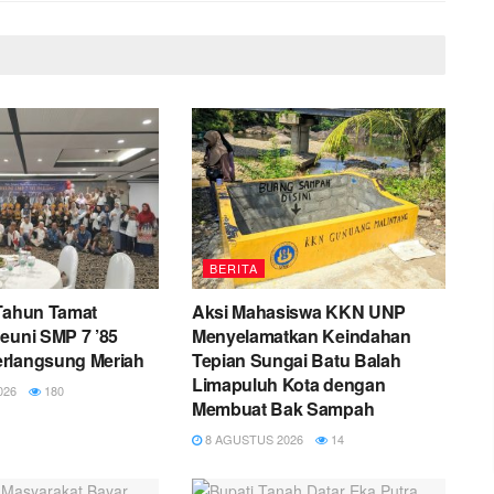
BERITA
 Tahun Tamat
Aksi Mahasiswa KKN UNP
euni SMP 7 ’85
Menyelamatkan Keindahan
rlangsung Meriah
Tepian Sungai Batu Balah
Limapuluh Kota dengan
026
180
Membuat Bak Sampah
8 AGUSTUS 2026
14