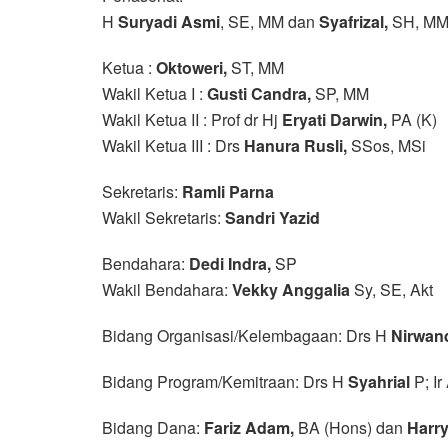
H
Suryadi Asmi
, SE, MM dan
Syafrizal,
SH, M
Ketua :
Oktoweri,
ST, MM
Wakil Ketua I :
Gusti Candra,
SP, MM
Wakil Ketua II : Prof dr Hj
Eryati Darwin,
PA (K)
Wakil Ketua III : Drs
Hanura Rusli,
SSos, MSi
Sekretaris:
Ramli Parna
Wakil Sekretaris:
Sandri Yazid
Bendahara:
Dedi Indra,
SP
Wakil Bendahara:
Vekky Anggalia
Sy, SE, Akt
Bidang Organisasi/Kelembagaan: Drs H
Nirwand
Bidang Program/Kemitraan: Drs H
Syahrial
P; Ir
Bidang Dana:
Fariz Adam,
BA (Hons) dan
Harry