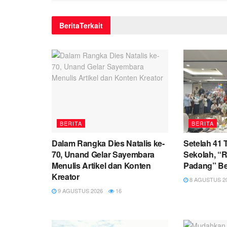
Berita
Terkait
BERITA
BERITA
Dalam Rangka Dies Natalis ke-
Setelah 41
70, Unand Gelar Sayembara
Sekolah, “R
Menulis Artikel dan Konten
Padang” Be
Kreator
8 AGUSTUS 2
9 AGUSTUS 2026
16