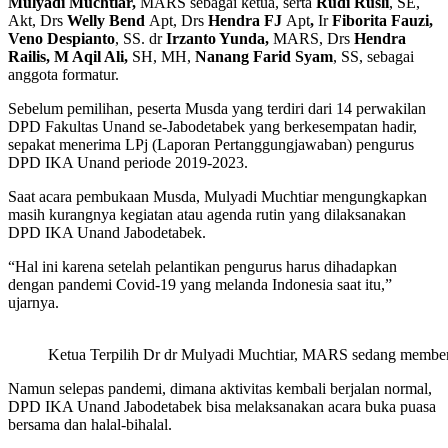
Mulyadi Muchtiar,
MARS sebagai ketua, serta
Rudi Rusli
, SE,
Akt, Drs
Welly Bend
Apt, Drs
Hendra FJ
Apt
,
Ir
Fiborita Fauzi,
Veno Despianto
, SS. dr
Irzanto Yunda,
MARS, Drs
Hendra
Railis,
M Aqil Ali,
SH, MH,
Nanang Farid Syam
, SS, sebagai
anggota formatur.
Sebelum pemilihan, peserta Musda yang terdiri dari 14 perwakilan
DPD Fakultas Unand se-Jabodetabek yang berkesempatan hadir,
sepakat menerima LPj (Laporan Pertanggungjawaban) pengurus
DPD IKA Unand periode 2019-2023.
Saat acara pembukaan Musda, Mulyadi Muchtiar mengungkapkan
masih kurangnya kegiatan atau agenda rutin yang dilaksanakan
DPD IKA Unand Jabodetabek.
“Hal ini karena setelah pelantikan pengurus harus dihadapkan
dengan pandemi Covid-19 yang melanda Indonesia saat itu,”
ujarnya.
Ketua Terpilih Dr dr Mulyadi Muchtiar, MARS sedang memberi
Namun selepas pandemi, dimana aktivitas kembali berjalan normal,
DPD IKA Unand Jabodetabek bisa melaksanakan acara buka puasa
bersama dan halal-bihalal.