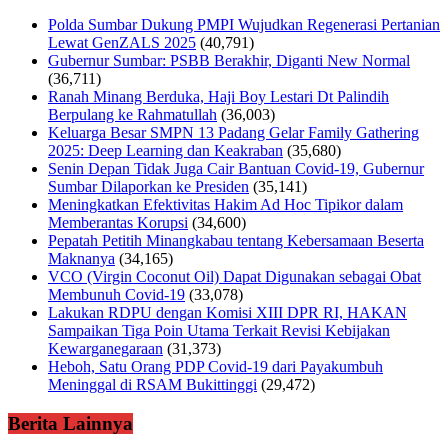
Polda Sumbar Dukung PMPI Wujudkan Regenerasi Pertanian
Lewat GenZALS 2025
(40,791)
Gubernur Sumbar: PSBB Berakhir, Diganti New Normal
(36,711)
Ranah Minang Berduka, Haji Boy Lestari Dt Palindih
Berpulang ke Rahmatullah
(36,003)
Keluarga Besar SMPN 13 Padang Gelar Family Gathering
2025: Deep Learning dan Keakraban
(35,680)
Senin Depan Tidak Juga Cair Bantuan Covid-19, Gubernur
Sumbar Dilaporkan ke Presiden
(35,141)
Meningkatkan Efektivitas Hakim Ad Hoc Tipikor dalam
Memberantas Korupsi
(34,600)
Pepatah Petitih Minangkabau tentang Kebersamaan Beserta
Maknanya
(34,165)
VCO (Virgin Coconut Oil) Dapat Digunakan sebagai Obat
Membunuh Covid-19
(33,078)
Lakukan RDPU dengan Komisi XIII DPR RI, HAKAN
Sampaikan Tiga Poin Utama Terkait Revisi Kebijakan
Kewarganegaraan
(31,373)
Heboh, Satu Orang PDP Covid-19 dari Payakumbuh
Meninggal di RSAM Bukittinggi
(29,472)
Berita Lainnya