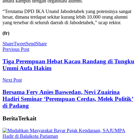
antara kampus dengan organisasi alumni.
“Terutama DPD IKA Unand Jabodetabek yang potensinya sangat
besar, dimana terdapat sekitar kurang lebih 10.000 orang alumni
yang tersebar di seluruh daerah di Jabodetabek,” ucap rektor.
(fr)
Share
Tweet
Send
Share
Previous Post
Tiga Perempuan Hebat Kacau Randang di Tungku
Ummi Aufa Hakim
Next Post
Bersama Fery Anies Baswedan, Nevi Zuairina
Hadiri Seminar ‘Perempuan Cerdas, Melek Politik’
di Padang
Berita
Terkait