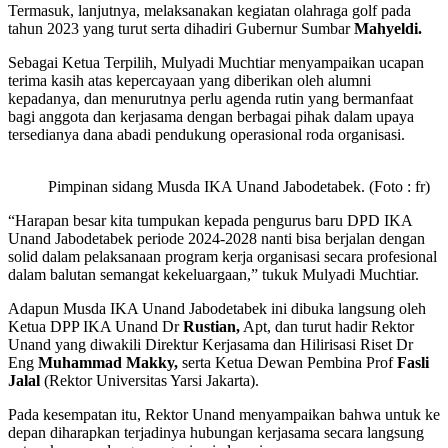
Termasuk, lanjutnya, melaksanakan kegiatan olahraga golf pada
tahun 2023 yang turut serta dihadiri Gubernur Sumbar
Mahyeldi.
Sebagai Ketua Terpilih, Mulyadi Muchtiar menyampaikan ucapan
terima kasih atas kepercayaan yang diberikan oleh alumni
kepadanya, dan menurutnya perlu agenda rutin yang bermanfaat
bagi anggota dan kerjasama dengan berbagai pihak dalam upaya
tersedianya dana abadi pendukung operasional roda organisasi.
Pimpinan sidang Musda IKA Unand Jabodetabek. (Foto : fr)
“Harapan besar kita tumpukan kepada pengurus baru DPD IKA
Unand Jabodetabek periode 2024-2028 nanti bisa berjalan dengan
solid dalam pelaksanaan program kerja organisasi secara profesional
dalam balutan semangat kekeluargaan,” tukuk Mulyadi Muchtiar.
Adapun Musda IKA Unand Jabodetabek ini dibuka langsung oleh
Ketua DPP IKA Unand Dr
Rustian,
Apt, dan turut hadir Rektor
Unand yang diwakili Direktur Kerjasama dan Hilirisasi Riset Dr
Eng
Muhammad Makky,
serta Ketua Dewan Pembina Prof
Fasli
Jalal
(Rektor Universitas Yarsi Jakarta).
Pada kesempatan itu, Rektor Unand menyampaikan bahwa untuk ke
depan diharapkan terjadinya hubungan kerjasama secara langsung