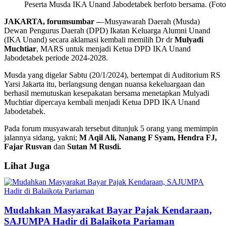
Peserta Musda IKA Unand Jabodetabek berfoto bersama. (Foto 
JAKARTA, forumsumbar –
–Musyawarah Daerah (Musda)
Dewan Pengurus Daerah (DPD) Ikatan Keluarga Alumni Unand
(IKA Unand) secara aklamasi kembali memilih Dr dr
Mulyadi
Muchtiar
, MARS untuk menjadi Ketua DPD IKA Unand
Jabodetabek periode 2024-2028.
Musda yang digelar Sabtu (20/1/2024), bertempat di Auditorium RS
Yarsi Jakarta itu, berlangsung dengan nuansa kekeluargaan dan
berhasil memutuskan kesepakatan bersama menetapkan Mulyadi
Muchtiar dipercaya kembali menjadi Ketua DPD IKA Unand
Jabodetabek.
Pada forum musyawarah tersebut ditunjuk 5 orang yang memimpin
jalannya sidang, yakni;
M Aqil Ali, Nanang F Syam, Hendra FJ,
Fajar Rusvan
dan
Sutan M Rusdi.
Lihat Juga
Mudahkan Masyarakat Bayar Pajak Kendaraan,
SAJUMPA Hadir di Balaikota Pariaman