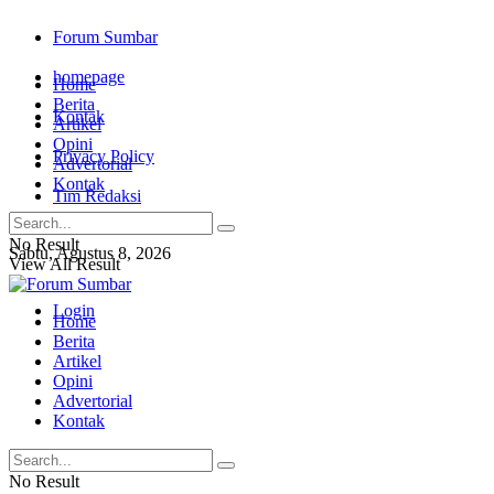
Forum Sumbar
homepage
Home
Berita
Kontak
Artikel
Opini
Privacy Policy
Advertorial
Kontak
Tim Redaksi
No Result
Sabtu, Agustus 8, 2026
View All Result
Login
Home
Berita
Artikel
Opini
Advertorial
Kontak
No Result