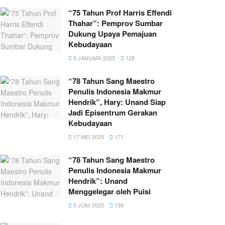
“75 Tahun Prof Harris Effendi
Thahar”: Pemprov Sumbar
Dukung Upaya Pemajuan
Kebudayaan
5 JANUARI 2025
128
“78 Tahun Sang Maestro
Penulis Indonesia Makmur
Hendrik”, Hary: Unand Siap
Jadi Episentrum Gerakan
Kebudayaan
17 MEI 2025
171
“78 Tahun Sang Maestro
Penulis Indonesia Makmur
Hendrik”: Unand
Menggelegar oleh Puisi
5 JUNI 2025
139