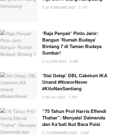
20 FEBRUARI 2025
187
‘Raja Penyair’ Pinto Janir:
Bangun ‘Rumah Budaya’
Bintang 7 di Taman Budaya
Sumbar!
14 JUNI 2024
385
‘Sisi Gelap’ DBL Caketum IKA
Unand #NoworNever
#KitoNanSantiang
30 JULI 2021
507
“75 Tahun Prof Harris Effendi
Thahar”: Menyala! Dalmenda
dan Ka’bati Ikut Baca Puisi
13 DESEMBER 2024
252