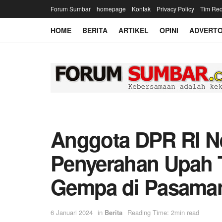
Forum Sumbar
homepage
Kontak
Privacy Policy
Tim Red
HOME
BERITA
ARTIKEL
OPINI
ADVERTO
Anggota DPR RI Ne
Penyerahan Upah 
Gempa di Pasaman
6 Januari 2024
in
Berita
Reading Time: 2min read