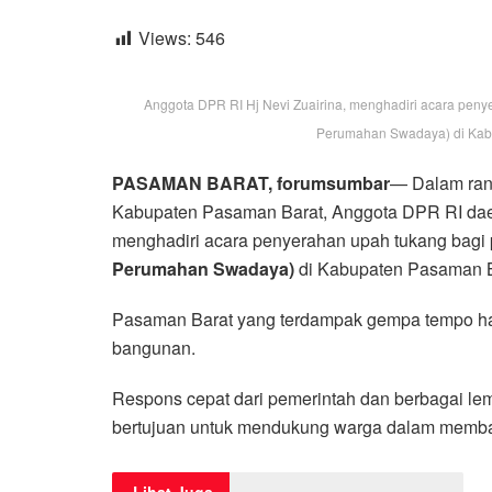
Views:
546
Anggota DPR RI Hj Nevi Zuairina, menghadiri acara pen
Perumahan Swadaya) di Kabup
PASAMAN BARAT, forumsumbar
— Dalam ran
Kabupaten Pasaman Barat, Anggota DPR RI daer
menghadiri acara penyerahan upah tukang bagi
Perumahan Swadaya)
di Kabupaten Pasaman B
Pasaman Barat yang terdampak gempa tempo har
bangunan.
Respons cepat dari pemerintah dan berbagai le
bertujuan untuk mendukung warga dalam memb
Lihat Juga