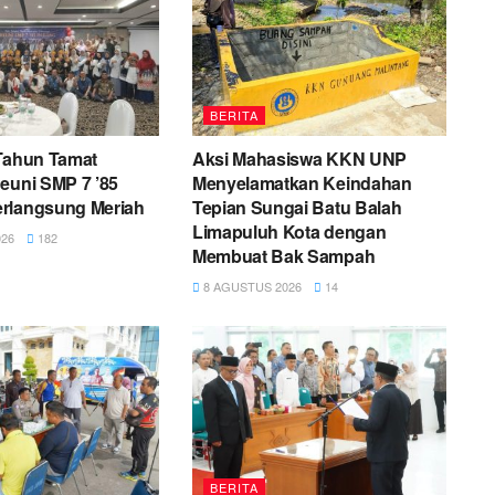
BERITA
 Tahun Tamat
Aksi Mahasiswa KKN UNP
euni SMP 7 ’85
Menyelamatkan Keindahan
rlangsung Meriah
Tepian Sungai Batu Balah
Limapuluh Kota dengan
26
182
Membuat Bak Sampah
8 AGUSTUS 2026
14
BERITA