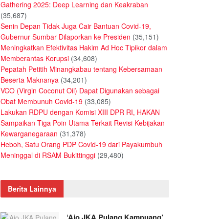
Gathering 2025: Deep Learning dan Keakraban
(35,687)
Senin Depan Tidak Juga Cair Bantuan Covid-19,
Gubernur Sumbar Dilaporkan ke Presiden
(35,151)
Meningkatkan Efektivitas Hakim Ad Hoc Tipikor dalam
Memberantas Korupsi
(34,608)
Pepatah Petitih Minangkabau tentang Kebersamaan
Beserta Maknanya
(34,201)
VCO (Virgin Coconut Oil) Dapat Digunakan sebagai
Obat Membunuh Covid-19
(33,085)
Lakukan RDPU dengan Komisi XIII DPR RI, HAKAN
Sampaikan Tiga Poin Utama Terkait Revisi Kebijakan
Kewarganegaraan
(31,378)
Heboh, Satu Orang PDP Covid-19 dari Payakumbuh
Meninggal di RSAM Bukittinggi
(29,480)
Berita Lainnya
‘Ajo JKA Pulang Kampuang’