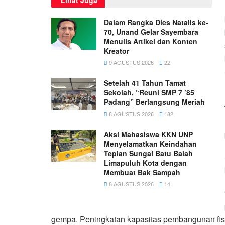
Dalam Rangka Dies Natalis ke-
70, Unand Gelar Sayembara
Menulis Artikel dan Konten
Kreator
9 AGUSTUS 2026
22
Setelah 41 Tahun Tamat
Sekolah, “Reuni SMP 7 ’85
Padang” Berlangsung Meriah
8 AGUSTUS 2026
182
Aksi Mahasiswa KKN UNP
Menyelamatkan Keindahan
Tepian Sungai Batu Balah
Limapuluh Kota dengan
Membuat Bak Sampah
8 AGUSTUS 2026
14
gempa. Peningkatan kapasitas pembangunan fisik