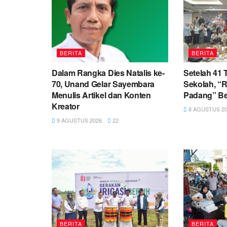
BERITA
BERITA
Dalam Rangka Dies Natalis ke-
Setelah 41
70, Unand Gelar Sayembara
Sekolah, “R
Menulis Artikel dan Konten
Padang” Be
Kreator
8 AGUSTUS 20
9 AGUSTUS 2026
22
BERITA
BERITA