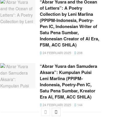
“Abrar Yusra and the Ocean
of Letters”: A Poetry
Collection by Leni Marlina
(PPIPM-Indonesia, Poetry-
Pen IC, Indonesian Writer of
Satu Pena Sumbar,
Indonesian Creator of AI Era,
FSM, ACC SHILA)
24 FEBRUARI 2025
208
“Abrar Yusra dan Samudera
Aksara”: Kumpulan Puisi
Leni Marlina (PPIPM-
Indonesia, Poetry-Pen IC,
Satu Pena Sumbar, Kreator
Era AI, FSM, ACC SHILA)
24 FEBRUARI 2025
144