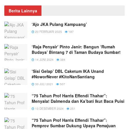
Berita Lainnya
‘Ajo JKA Pulang Kampuang’
20 FEBRUARI 2025
187
‘Raja Penyair’ Pinto Janir: Bangun ‘Rumah
Budaya’ Bintang 7 di Taman Budaya Sumbar!
14 JUNI 2024
384
‘Sisi Gelap’ DBL Caketum IKA Unand
#NoworNever #KitoNanSantiang
30 JULI 2021
507
“75 Tahun Prof Harris Effendi Thahar”:
Menyala! Dalmenda dan Ka’bati Ikut Baca Puisi
13 DESEMBER 2024
251
“75 Tahun Prof Harris Effendi Thahar”:
Pemprov Sumbar Dukung Upaya Pemajuan