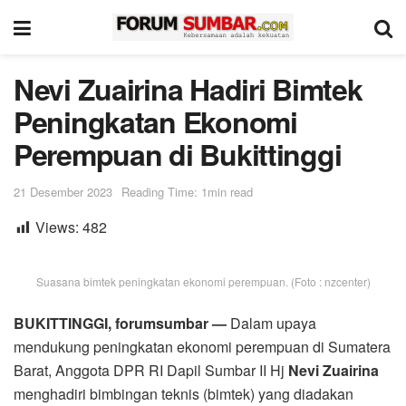
Nevi Zuairina Hadiri Bimtek
Peningkatan Ekonomi
Perempuan di Bukittinggi
21 Desember 2023
Reading Time: 1min read
Views:
482
Suasana bimtek peningkatan ekonomi perempuan. (Foto : nzcenter)
BUKITTINGGI, forumsumbar —
Dalam upaya
mendukung peningkatan ekonomi perempuan di Sumatera
Barat, Anggota DPR RI Dapil Sumbar II Hj
Nevi Zuairina
menghadiri bimbingan teknis (bimtek) yang diadakan