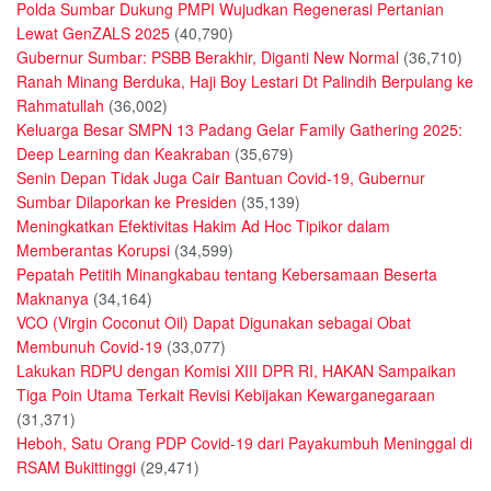
Polda Sumbar Dukung PMPI Wujudkan Regenerasi Pertanian
Lewat GenZALS 2025
(40,790)
Gubernur Sumbar: PSBB Berakhir, Diganti New Normal
(36,710)
Ranah Minang Berduka, Haji Boy Lestari Dt Palindih Berpulang ke
Rahmatullah
(36,002)
Keluarga Besar SMPN 13 Padang Gelar Family Gathering 2025:
Deep Learning dan Keakraban
(35,679)
Senin Depan Tidak Juga Cair Bantuan Covid-19, Gubernur
Sumbar Dilaporkan ke Presiden
(35,139)
Meningkatkan Efektivitas Hakim Ad Hoc Tipikor dalam
Memberantas Korupsi
(34,599)
Pepatah Petitih Minangkabau tentang Kebersamaan Beserta
Maknanya
(34,164)
VCO (Virgin Coconut Oil) Dapat Digunakan sebagai Obat
Membunuh Covid-19
(33,077)
Lakukan RDPU dengan Komisi XIII DPR RI, HAKAN Sampaikan
Tiga Poin Utama Terkait Revisi Kebijakan Kewarganegaraan
(31,371)
Heboh, Satu Orang PDP Covid-19 dari Payakumbuh Meninggal di
RSAM Bukittinggi
(29,471)