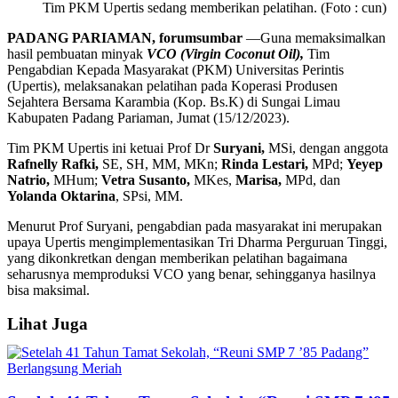
Tim PKM Upertis sedang memberikan pelatihan. (Foto : cun)
PADANG PARIAMAN, forumsumbar
—Guna memaksimalkan
hasil pembuatan minyak
VCO (Virgin Coconut Oil),
Tim
Pengabdian Kepada Masyarakat (PKM) Universitas Perintis
(Upertis), melaksanakan pelatihan pada Koperasi Produsen
Sejahtera Bersama Karambia (Kop. Bs.K) di Sungai Limau
Kabupaten Padang Pariaman, Jumat (15/12/2023).
Tim PKM Upertis ini ketuai Prof Dr
Suryani,
MSi, dengan anggota
Rafnelly Rafki,
SE, SH, MM, MKn;
Rinda Lestari,
MPd;
Yeyep
Natrio,
MHum;
Vetra Susanto,
MKes,
Marisa,
MPd, dan
Yolanda Oktarina
, SPsi, MM.
Menurut Prof Suryani, pengabdian pada masyarakat ini merupakan
upaya Upertis mengimplementasikan Tri Dharma Perguruan Tinggi,
yang dikonkretkan dengan memberikan pelatihan bagaimana
seharusnya memproduksi VCO yang benar, sehingganya hasilnya
bisa maksimal.
Lihat Juga