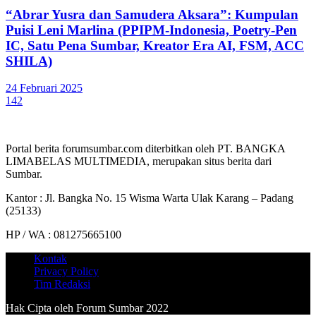
“Abrar Yusra dan Samudera Aksara”: Kumpulan
Puisi Leni Marlina (PPIPM-Indonesia, Poetry-Pen
IC, Satu Pena Sumbar, Kreator Era AI, FSM, ACC
SHILA)
24 Februari 2025
142
Portal berita forumsumbar.com diterbitkan oleh PT. BANGKA
LIMABELAS MULTIMEDIA, merupakan situs berita dari
Sumbar.
Kantor : Jl. Bangka No. 15 Wisma Warta Ulak Karang – Padang
(25133)
HP / WA : 081275665100
Kontak
Privacy Policy
Tim Redaksi
Hak Cipta oleh Forum Sumbar 2022