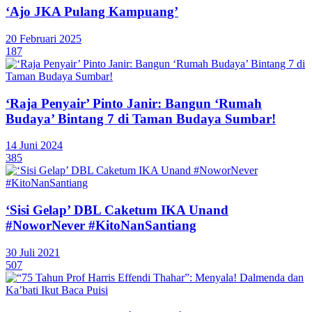
‘Ajo JKA Pulang Kampuang’
20 Februari 2025
187
‘Raja Penyair’ Pinto Janir: Bangun ‘Rumah
Budaya’ Bintang 7 di Taman Budaya Sumbar!
14 Juni 2024
385
‘Sisi Gelap’ DBL Caketum IKA Unand
#NoworNever #KitoNanSantiang
30 Juli 2021
507