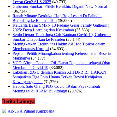
Lewat GenZALS 2025
(40,793)
Gubernur Sumbar: PSBB Berakhir, Diganti New Normal
(36,714)
Ranah Minang Berduka, Haji Boy Lestari Dt Palindih
Berpulang ke Rahmatullah
(36,006)
Keluarga Besar SMPN 13 Padang Gelar Family Gathering
2025: Deep Learning dan Keakraban
(35,683)
Senin Depan Tidak Juga Cair Bantuan Covid-19, Gubernur
Sumbar Dilaporkan ke Presiden
(35,144)
Meningkatkan Efektivitas Hakim Ad Hoc Tipikor dalam
Memberantas Korupsi
(34,603)
Pepatah Petitih Minangkabau tentang Kebersamaan Beserta
Maknanya
(34,177)
VCO (Virgin Coconut Oil) Dapat Digunakan sebagai Obat
Membunuh Covid-19
(33,082)
Lakukan RDPU dengan Komisi XIII DPR RI, HAKAN
Sampaikan Tiga Poin Utama Terkait Revisi Kebijakan
Kewarganegaraan
(31,376)
Heboh, Satu Orang PDP Covid-19 dari Payakumbuh
Meninggal di RSAM Bukittinggi
(29,476)
Berita Lainnya