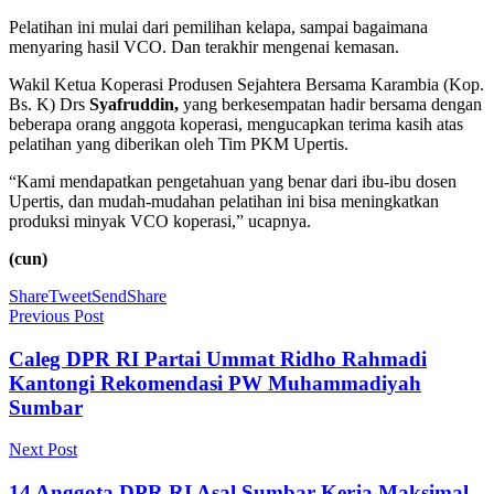
Pelatihan ini mulai dari pemilihan kelapa, sampai bagaimana
menyaring hasil VCO. Dan terakhir mengenai kemasan.
Wakil Ketua Koperasi Produsen Sejahtera Bersama Karambia (Kop.
Bs. K) Drs
Syafruddin,
yang berkesempatan hadir bersama dengan
beberapa orang anggota koperasi, mengucapkan terima kasih atas
pelatihan yang diberikan oleh Tim PKM Upertis.
“Kami mendapatkan pengetahuan yang benar dari ibu-ibu dosen
Upertis, dan mudah-mudahan pelatihan ini bisa meningkatkan
produksi minyak VCO koperasi,” ucapnya.
(cun)
Share
Tweet
Send
Share
Previous Post
Caleg DPR RI Partai Ummat Ridho Rahmadi
Kantongi Rekomendasi PW Muhammadiyah
Sumbar
Next Post
14 Anggota DPR RI Asal Sumbar Kerja Maksimal