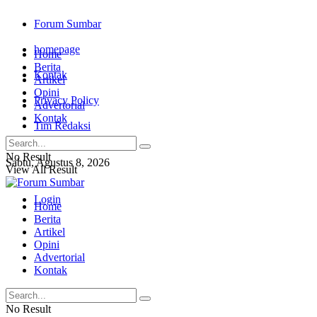
Forum Sumbar
homepage
Home
Berita
Kontak
Artikel
Opini
Privacy Policy
Advertorial
Kontak
Tim Redaksi
No Result
Sabtu, Agustus 8, 2026
View All Result
Login
Home
Berita
Artikel
Opini
Advertorial
Kontak
No Result