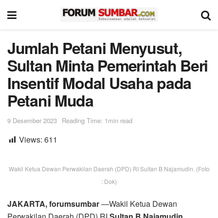
Jumlah Petani Menyusut,
Sultan Minta Pemerintah Beri
Insentif Modal Usaha pada
Petani Muda
9 Desember 2023
Reading Time: 1min read
Views:
611
Wakil Ketua Dewan Perwakilan Daerah (DPD) RI Sultan B Najamudin. (Foto
: Dok)
JAKARTA, forumsumbar
—Wakil Ketua Dewan
Perwakilan Daerah (DPD) RI
Sultan B Najamudin