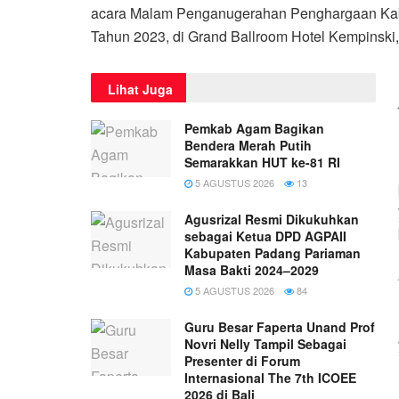
acara Malam Penganugerahan Penghargaan Kab
Tahun 2023, di Grand Ballroom Hotel Kempinski
Lihat Juga
Pemkab Agam Bagikan
Bendera Merah Putih
Semarakkan HUT ke-81 RI
5 AGUSTUS 2026
13
Agusrizal Resmi Dikukuhkan
sebagai Ketua DPD AGPAII
Kabupaten Padang Pariaman
Masa Bakti 2024–2029
5 AGUSTUS 2026
84
Guru Besar Faperta Unand Prof
Novri Nelly Tampil Sebagai
Presenter di Forum
Internasional The 7th ICOEE
2026 di Bali