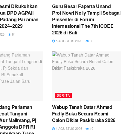
Resmi Dikukuhkan
Guru Besar Faperta Unand
tua DPD AGPAII
Prof Novri Nelly Tampil Sebagai
Padang Pariaman
Presenter di Forum
 2024–2029
Internasional The 7th ICOEE
2026 di Bali
026
84
5 AGUSTUS 2026
89
BERITA
dang Pariaman
Wabup Tanah Datar Ahmad
epat Tangani
Fadly Buka Secara Resmi
Aur Malintang, Pj
Calon Diklat Paskibraka 2026
Anggota DPR RI
4 AGUSTUS 2026
19
embukaan Trase