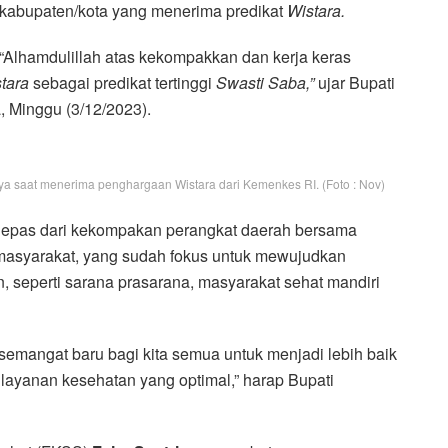
kabupaten/kota yang menerima predikat
Wistara.
“Alhamdulillah atas kekompakkan dan kerja keras
tara
sebagai predikat tertinggi
Swasti Saba,”
ujar Bupati
, Minggu (3/12/2023).
ya saat menerima penghargaan Wistara dari Kemenkes RI. (Foto : Nov)
ak lepas dari kekompakan perangkat daerah bersama
asyarakat, yang sudah fokus untuk mewujudkan
, seperti sarana prasarana, masyarakat sehat mandiri
emangat baru bagi kita semua untuk menjadi lebih baik
layanan kesehatan yang optimal,” harap Bupati