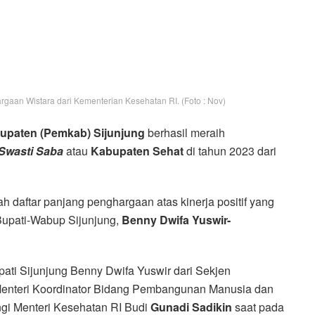
gaan Wistara dari Kementerian Kesehatan RI. (Foto : Nov)
upaten (Pemkab) Sijunjung
berhasil meraih
Swasti
Saba
atau
Kabupaten Sehat
di tahun 2023 dari
 daftar panjang penghargaan atas kinerja positif yang
 Bupati-Wabup Sijunjung,
Benny Dwifa Yuswir-
pati Sijunjung Benny Dwifa Yuswir dari Sekjen
Menteri Koordinator Bidang Pembangunan Manusia dan
gi Menteri Kesehatan RI Budi
Gunadi Sadikin
saat pada