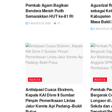
Pemkab Agam Bagikan
Agusrizal 
Bendera Merah Putih
sebagai Ke
Semarakkan HUT ke-81 RI
Kabupaten 
Masa Bakti
5 AGUSTUS 2026
13
5 AGUSTUS 2
BERITA
BERITA
Antisipasi Cuaca Ekstrem,
Pemkab Pa
Kepala KAI Divre II Sumbar
Bergerak C
Pimpin Pemeriksaan Lintas
Longsor di 
Jalur Kereta Api Padang–Bukit
Sekda dan 
Putus
Sepakati P