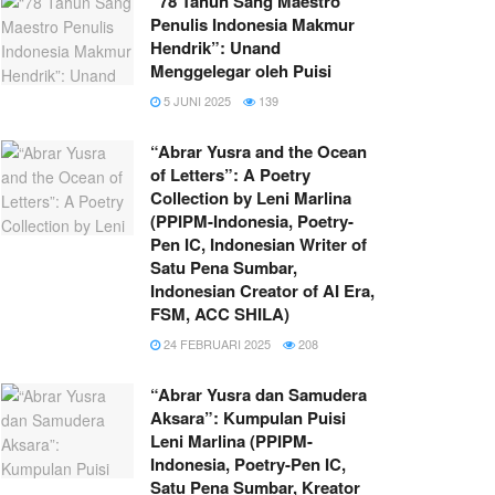
“78 Tahun Sang Maestro
Penulis Indonesia Makmur
Hendrik”: Unand
Menggelegar oleh Puisi
5 JUNI 2025
139
“Abrar Yusra and the Ocean
of Letters”: A Poetry
Collection by Leni Marlina
(PPIPM-Indonesia, Poetry-
Pen IC, Indonesian Writer of
Satu Pena Sumbar,
Indonesian Creator of AI Era,
FSM, ACC SHILA)
24 FEBRUARI 2025
208
“Abrar Yusra dan Samudera
Aksara”: Kumpulan Puisi
Leni Marlina (PPIPM-
Indonesia, Poetry-Pen IC,
Satu Pena Sumbar, Kreator