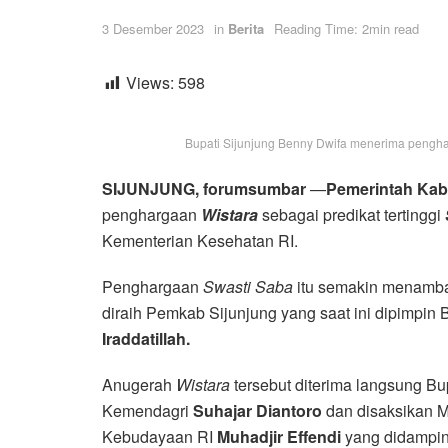
3 Desember 2023
in
Berita
Reading Time: 2min read
Views:
598
Bupati Sijunjung Benny Dwifa menerima penghar
SIJUNJUNG, forumsumbar
—
Pemerintah Kab
penghargaan
Wistara
sebagai predikat tertinggi
Kementerian Kesehatan RI.
Penghargaan
Swasti Saba
itu semakin menambah
diraih Pemkab Sijunjung yang saat ini dipimpin
Iraddatillah.
Anugerah
Wistara
tersebut diterima langsung Bu
Kemendagri
Suhajar Diantoro
dan disaksikan 
Kebudayaan RI
Muhadjir Effendi
yang didampin