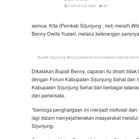
5 AGUSTUS 2026
89
semua. Kita (Pemkab Sijunjung ; red) meraih
Wis
Benny Dwifa Yuswir, melalui keterangan persnya
Bupati Sijunjung Benny Dwifa bersama kepala daerah lainn
Dikatakan Bupati Benny, capaian itu diraih tid
dengan Forum Kabupaten Sijunjung Sehat dan m
Kabupaten Sijunjung Sehat dari berbagai tatanan
dan pariwisata.
“Semoga penghargaan ini menjadi motivasi dan s
lagi dalam menyejahterakan masyarakat melalui 
Sijunjung.