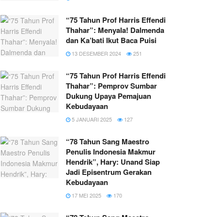
“75 Tahun Prof Harris Effendi
Thahar”: Menyala! Dalmenda
dan Ka’bati Ikut Baca Puisi
13 DESEMBER 2024
251
“75 Tahun Prof Harris Effendi
Thahar”: Pemprov Sumbar
Dukung Upaya Pemajuan
Kebudayaan
5 JANUARI 2025
127
“78 Tahun Sang Maestro
Penulis Indonesia Makmur
Hendrik”, Hary: Unand Siap
Jadi Episentrum Gerakan
Kebudayaan
17 MEI 2025
170