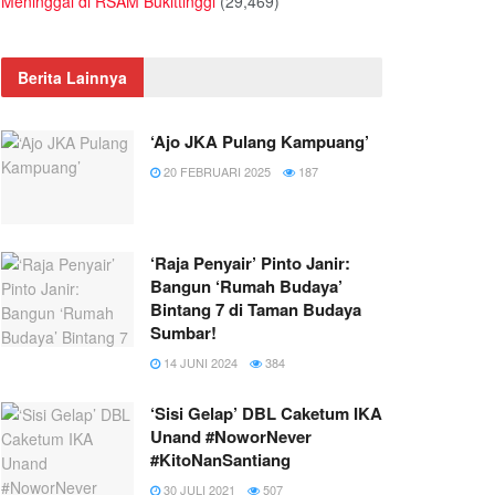
Meninggal di RSAM Bukittinggi
(29,469)
Berita Lainnya
‘Ajo JKA Pulang Kampuang’
20 FEBRUARI 2025
187
‘Raja Penyair’ Pinto Janir:
Bangun ‘Rumah Budaya’
Bintang 7 di Taman Budaya
Sumbar!
14 JUNI 2024
384
‘Sisi Gelap’ DBL Caketum IKA
Unand #NoworNever
#KitoNanSantiang
30 JULI 2021
507