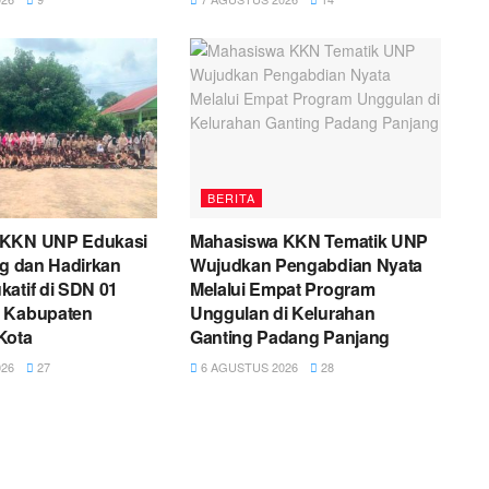
BERITA
 KKN UNP Edukasi
Mahasiswa KKN Tematik UNP
ng dan Hadirkan
Wujudkan Pengabdian Nyata
atif di SDN 01
Melalui Empat Program
 Kabupaten
Unggulan di Kelurahan
Kota
Ganting Padang Panjang
26
27
6 AGUSTUS 2026
28