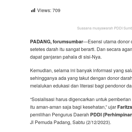
Views:
709
Suasana musyawarah PDDI Sumbar,
PADANG, forumsumbar
—Esensi utama donor d
setetes darah itu sangat berarti. Dan secara a
dapat ganjaran pahala di sisi-Nya.
Kemudian, selama ini banyak informasi yang sa
sehingganya ada yang takut dengan donor darah. 
melalukan edukasi dan literasi bagi pendonor d
“Sosialisasi harus digencarkan untuk pemberia
itu aman-aman saja bagi kesehatan,” ujar
Faritz
pemilihan Pengurus Daerah
PDDI (Perhimpinan
Jl Pemuda Padang, Sabtu (2/12/2023).