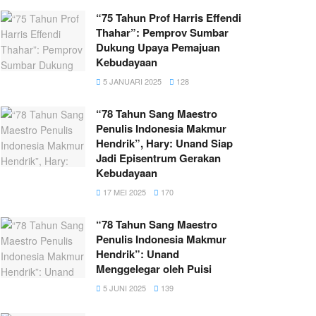
“75 Tahun Prof Harris Effendi
Thahar”: Pemprov Sumbar
Dukung Upaya Pemajuan
Kebudayaan
5 JANUARI 2025
128
“78 Tahun Sang Maestro
Penulis Indonesia Makmur
Hendrik”, Hary: Unand Siap
Jadi Episentrum Gerakan
Kebudayaan
17 MEI 2025
170
“78 Tahun Sang Maestro
Penulis Indonesia Makmur
Hendrik”: Unand
Menggelegar oleh Puisi
5 JUNI 2025
139