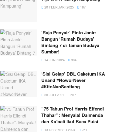
20 FEBRUARI 2025
187
‘Raja Penyair’ Pinto Janir:
Bangun ‘Rumah Budaya’
Bintang 7 di Taman Budaya
Sumbar!
14 JUNI 2024
384
‘Sisi Gelap’ DBL Caketum IKA
Unand #NoworNever
#KitoNanSantiang
30 JULI 2021
507
“75 Tahun Prof Harris Effendi
Thahar”: Menyala! Dalmenda
dan Ka’bati Ikut Baca Puisi
13 DESEMBER 2024
251