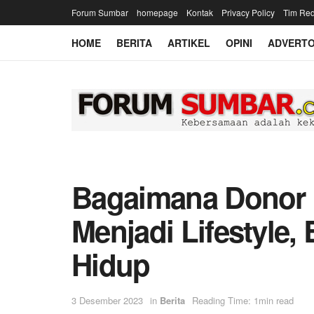
Forum Sumbar
homepage
Kontak
Privacy Policy
Tim Red
HOME
BERITA
ARTIKEL
OPINI
ADVERTO
Bagaimana Donor D
Menjadi Lifestyle,
Hidup
3 Desember 2023
in
Berita
Reading Time: 1min read