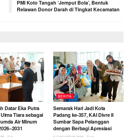
PMI Koto Tangah ‘Jemput Bola’, Bentuk
Relawan Donor Darah di Tingkat Kecamatan
BERITA
h Datar Eka Putra
Semarak Hari Jadi Kota
i Ulma Tiara sebagai
Padang ke-357, KAI Divre II
erumda Air Minum
Sumbar Sapa Pelanggan
 2026–2031
dengan Berbagi Apresiasi
26
9
7 AGUSTUS 2026
14