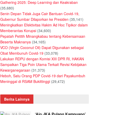
Gathering 2025: Deep Learning dan Keakraban
(35,680)
Senin Depan Tidak Juga Cair Bantuan Covid-19,
Gubernur Sumbar Dilaporkan ke Presiden
(35,141)
Meningkatkan Efektivitas Hakim Ad Hoc Tipikor dalam
Memberantas Korupsi
(34,600)
Pepatah Petitih Minangkabau tentang Kebersamaan
Beserta Maknanya
(34,165)
VCO (Virgin Coconut Oil) Dapat Digunakan sebagai
Obat Membunuh Covid-19
(33,078)
Lakukan RDPU dengan Komisi XIII DPR RI, HAKAN
Sampaikan Tiga Poin Utama Terkait Revisi Kebijakan
Kewarganegaraan
(31,373)
Heboh, Satu Orang PDP Covid-19 dari Payakumbuh
Meninggal di RSAM Bukittinggi
(29,472)
Berita Lainnya
‘Ajo JKA Pulang Kampuang’