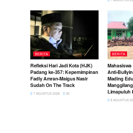
BERITA
BERITA
Refleksi Hari Jadi Kota (HJK)
Mahasiswa
Padang ke-357: Kepemimpinan
Anti-Bullyi
Fadly Amran-Maigus Nasir
Mading Eduk
Sudah On The Track
Manggilang
Limapuluh 
7 AGUSTUS 2026
30
6 AGUSTUS 20