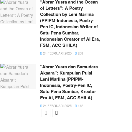
“Abrar Yusra and the Ocean
of Letters”: A Poetry
Collection by Leni Marlina
(PPIPM-Indonesia, Poetry-
Pen IC, Indonesian Writer of
Satu Pena Sumbar,
Indonesian Creator of AI Era,
FSM, ACC SHILA)
24 FEBRUARI 2025
208
“Abrar Yusra dan Samudera
Aksara”: Kumpulan Puisi
Leni Marlina (PPIPM-
Indonesia, Poetry-Pen IC,
Satu Pena Sumbar, Kreator
Era AI, FSM, ACC SHILA)
24 FEBRUARI 2025
142