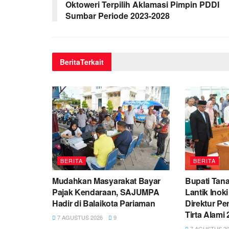
Oktoweri Terpilih Aklamasi Pimpin PDDI
Sumbar Periode 2023-2028
Berita
Terkait
BERITA
BERITA
Mudahkan Masyarakat Bayar
Bupati Tana
Pajak Kendaraan, SAJUMPA
Lantik Inok
Hadir di Balaikota Pariaman
Direktur P
Tirta Alami
7 AGUSTUS 2026
9
7 AGUSTUS 20