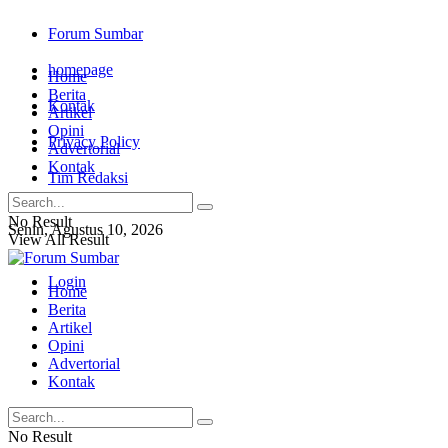
Forum Sumbar
homepage
Home
Berita
Kontak
Artikel
Opini
Privacy Policy
Advertorial
Kontak
Tim Redaksi
No Result
Senin, Agustus 10, 2026
View All Result
Login
Home
Berita
Artikel
Opini
Advertorial
Kontak
No Result