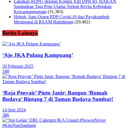
Lakukan RDPU dengan Komisi XIII DPR RI, HAKAN
Sampaikan Tiga Poin Utama Terkait Revisi Kebijakan
Kewarganegaraan
(31,383)
Heboh, Satu Orang PDP Covid-19 dari Payakumbuh
Meninggal di RSAM Bukittinggi
(29,482)
Berita Lainnya
‘Ajo JKA Pulang Kampuang’
20 Februari 2025
188
‘Raja Penyair’ Pinto Janir: Bangun ‘Rumah
Budaya’ Bintang 7 di Taman Budaya Sumbar!
14 Juni 2024
386