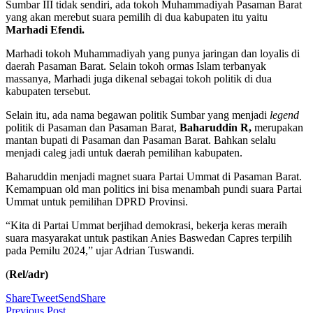
Sumbar III tidak sendiri, ada tokoh Muhammadiyah Pasaman Barat
yang akan merebut suara pemilih di dua kabupaten itu yaitu
Marhadi Efendi.
Marhadi tokoh Muhammadiyah yang punya jaringan dan loyalis di
daerah Pasaman Barat. Selain tokoh ormas Islam terbanyak
massanya, Marhadi juga dikenal sebagai tokoh politik di dua
kabupaten tersebut.
Selain itu, ada nama begawan politik Sumbar yang menjadi
legend
politik di Pasaman dan Pasaman Barat,
Baharuddin R,
merupakan
mantan bupati di Pasaman dan Pasaman Barat. Bahkan selalu
menjadi caleg jadi untuk daerah pemilihan kabupaten.
Baharuddin menjadi magnet suara Partai Ummat di Pasaman Barat.
Kemampuan old man politics ini bisa menambah pundi suara Partai
Ummat untuk pemilihan DPRD Provinsi.
“Kita di Partai Ummat berjihad demokrasi, bekerja keras meraih
suara masyarakat untuk pastikan Anies Baswedan Capres terpilih
pada Pemilu 2024,” ujar Adrian Tuswandi.
(
Rel/adr)
Share
Tweet
Send
Share
Previous Post