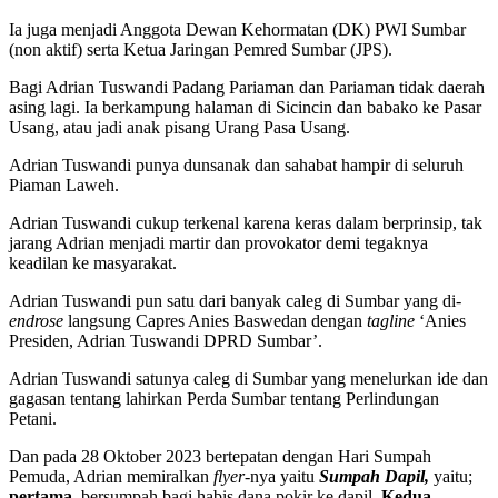
Ia juga menjadi Anggota Dewan Kehormatan (DK) PWI Sumbar
(non aktif) serta Ketua Jaringan Pemred Sumbar (JPS).
Bagi Adrian Tuswandi Padang Pariaman dan Pariaman tidak daerah
asing lagi. Ia berkampung halaman di Sicincin dan babako ke Pasar
Usang, atau jadi anak pisang Urang Pasa Usang.
Adrian Tuswandi punya dunsanak dan sahabat hampir di seluruh
Piaman Laweh.
Adrian Tuswandi cukup terkenal karena keras dalam berprinsip, tak
jarang Adrian menjadi martir dan provokator demi tegaknya
keadilan ke masyarakat.
Adrian Tuswandi pun satu dari banyak caleg di Sumbar yang di
-
endrose
langsung Capres Anies Baswedan dengan
tagline
‘Anies
Presiden, Adrian Tuswandi DPRD Sumbar’.
Adrian Tuswandi satunya caleg di Sumbar yang menelurkan ide dan
gagasan tentang lahirkan Perda Sumbar tentang Perlindungan
Petani.
Dan pada 28 Oktober 2023 bertepatan dengan Hari Sumpah
Pemuda, Adrian memiralkan
flyer-
nya yaitu
Sumpah Dapil,
yaitu;
pertama,
bersumpah bagi habis dana pokir ke dapil.
Kedua,