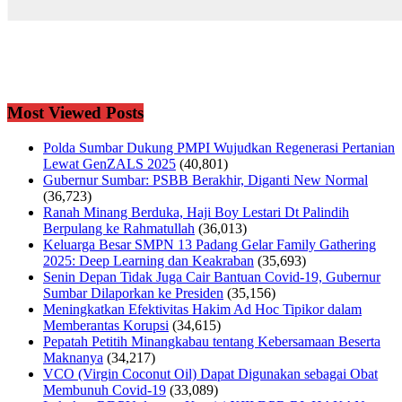
Most Viewed Posts
Polda Sumbar Dukung PMPI Wujudkan Regenerasi Pertanian
Lewat GenZALS 2025
(40,801)
Gubernur Sumbar: PSBB Berakhir, Diganti New Normal
(36,723)
Ranah Minang Berduka, Haji Boy Lestari Dt Palindih
Berpulang ke Rahmatullah
(36,013)
Keluarga Besar SMPN 13 Padang Gelar Family Gathering
2025: Deep Learning dan Keakraban
(35,693)
Senin Depan Tidak Juga Cair Bantuan Covid-19, Gubernur
Sumbar Dilaporkan ke Presiden
(35,156)
Meningkatkan Efektivitas Hakim Ad Hoc Tipikor dalam
Memberantas Korupsi
(34,615)
Pepatah Petitih Minangkabau tentang Kebersamaan Beserta
Maknanya
(34,217)
VCO (Virgin Coconut Oil) Dapat Digunakan sebagai Obat
Membunuh Covid-19
(33,089)