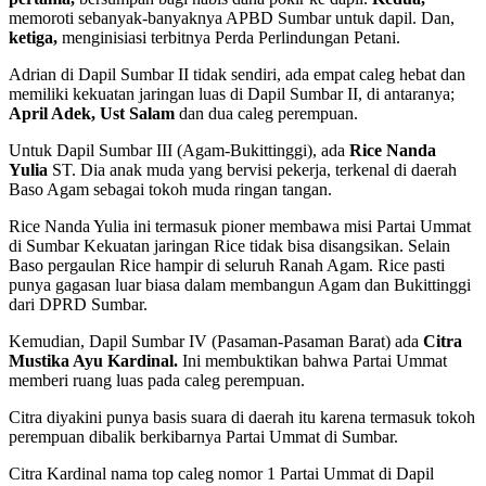
memoroti sebanyak-banyaknya APBD Sumbar untuk dapil. Dan,
ketiga,
menginisiasi terbitnya Perda Perlindungan Petani.
Adrian di Dapil Sumbar II tidak sendiri, ada empat caleg hebat dan
memiliki kekuatan jaringan luas di Dapil Sumbar II, di antaranya;
April Adek, Ust Salam
dan dua caleg perempuan.
Untuk Dapil Sumbar III (Agam-Bukittinggi), ada
Rice Nanda
Yulia
ST. Dia anak muda yang bervisi pekerja, terkenal di daerah
Baso Agam sebagai tokoh muda ringan tangan.
Rice Nanda Yulia ini termasuk pioner membawa misi Partai Ummat
di Sumbar Kekuatan jaringan Rice tidak bisa disangsikan. Selain
Baso pergaulan Rice hampir di seluruh Ranah Agam. Rice pasti
punya gagasan luar biasa dalam membangun Agam dan Bukittinggi
dari DPRD Sumbar.
Kemudian, Dapil Sumbar IV (Pasaman-Pasaman Barat) ada
Citra
Mustika Ayu Kardinal.
Ini membuktikan bahwa Partai Ummat
memberi ruang luas pada caleg perempuan.
Citra diyakini punya basis suara di daerah itu karena termasuk tokoh
perempuan dibalik berkibarnya Partai Ummat di Sumbar.
Citra Kardinal nama top caleg nomor 1 Partai Ummat di Dapil