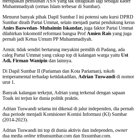
merupakan pensiunan ASN yang tak diragukan lagi sebagai kader
Muhammadiyah (ormas Islam terbesar di Sumbar).
Menurut banyak pihak Dapil Sumbar I ini potensi satu kursi DPRD
Sumbar diraih Partai Ummat, selain menjadi partai pendukung keras
Anies Baswedan- Muhaimin Iskandar,
juga faktor Partai Ummat
dilahirkan lokomotif reformasi bangsa Prof
Amien Rais
yang juga
pernah jadi Ketua Umum PP Muhammadiyah.
Amsir, tidak sendiri bertarung meyakini pemilih di Padang, ada
caleg Partai Ummat yang cukup top di kalangan warga yaitu
Ust
Adi, Firman Wanipin
dan lainnya.
Di Dapil Sumbar II (Pariaman dan Kota Pariaman), tokoh
temperamental terhadap ketidakadilan,
Adrian Tuswandi
di nomor
urut 1.
Banyak kalangan terkejut, Adrian yang terkenal dengan sapaan
Toaik ini terjun ke dunia politik praktis.
Adrian Tuswandi selama ini dikenal di jalur independen, dia pernah
dua periode menjadi Komisioner Komisi Informasi (KI) Sumbar
(2014-2023).
Adrian Tuswandi ini top di dunia aktivis dan independen,
owner
dua media
online
tribunsumbar.com dan fixsumbar.com.