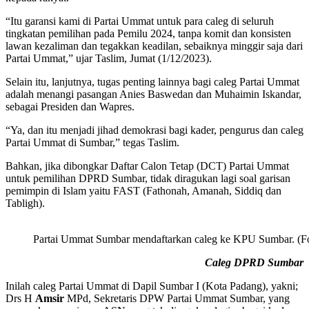
“Itu garansi kami di Partai Ummat untuk para caleg di seluruh
tingkatan pemilihan pada Pemilu 2024, tanpa komit dan konsisten
lawan kezaliman dan tegakkan keadilan, sebaiknya minggir saja dari
Partai Ummat,” ujar Taslim, Jumat (1/12/2023).
Selain itu, lanjutnya, tugas penting lainnya bagi caleg Partai Ummat
adalah menangi pasangan Anies Baswedan dan Muhaimin Iskandar,
sebagai Presiden dan Wapres.
“Ya, dan itu menjadi jihad demokrasi bagi kader, pengurus dan caleg
Partai Ummat di Sumbar,” tegas Taslim.
Bahkan, jika dibongkar Daftar Calon Tetap (DCT) Partai Ummat
untuk pemilihan DPRD Sumbar, tidak diragukan lagi soal garisan
pemimpin di Islam yaitu FAST (Fathonah, Amanah, Siddiq dan
Tabligh).
Partai Ummat Sumbar mendaftarkan caleg ke KPU Sumbar. (Fo
Caleg DPRD Sumbar
Inilah caleg Partai Ummat di Dapil Sumbar I (Kota Padang), yakni;
Drs H
Amsir
MPd, Sekretaris DPW Partai Ummat Sumbar, yang