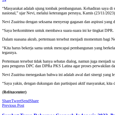
“Masyarakat adalah ujung tombak pembangunan. Kehadiran saya di si
nasional,” ujar Nevi, melalui keterangan persnya, Kamis (23/11/2023)
Nevi Zuairina dengan seksama menyerap gagasan dan aspirasi yang
“Saya berkomitmen untuk membawa suara-suara ini ke tingkat DPR. K
Dalam suasana akrab, pertemuan tersebut menjadi momentum bagi Ne
“Kita harus bekerja sama untuk mencapai pembangunan yang berkelanj
tegasnya.
Pertemuan tersebut tidak hanya sebatas dialog, namun juga menjadi sa
para pengurus DPC dan DPRa PKS Latina agar proses perwakilan dap
Nevi Zuairina menegaskan bahwa ini adalah awal dari sinergi yang lebih
“Saya yakin, dengan dukungan dan partisipasi aktif masyarakat, ki
(
Rel/nzcenter)
Share
Tweet
Send
Share
Previous Post