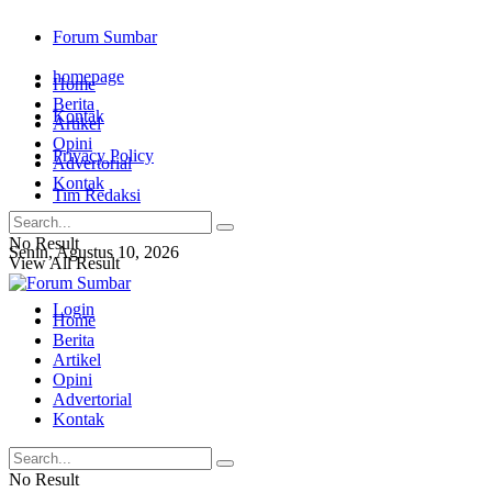
Forum Sumbar
homepage
Home
Berita
Kontak
Artikel
Opini
Privacy Policy
Advertorial
Kontak
Tim Redaksi
No Result
Senin, Agustus 10, 2026
View All Result
Login
Home
Berita
Artikel
Opini
Advertorial
Kontak
No Result