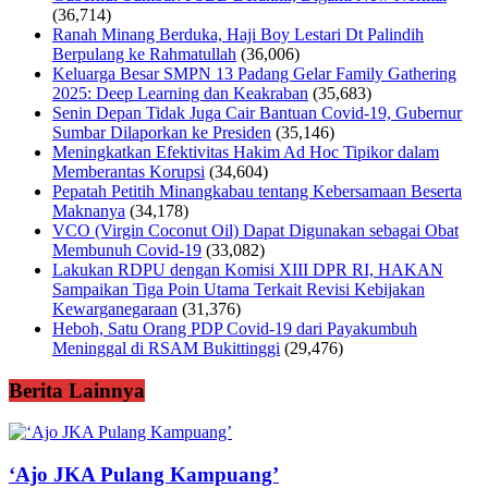
(36,714)
Ranah Minang Berduka, Haji Boy Lestari Dt Palindih
Berpulang ke Rahmatullah
(36,006)
Keluarga Besar SMPN 13 Padang Gelar Family Gathering
2025: Deep Learning dan Keakraban
(35,683)
Senin Depan Tidak Juga Cair Bantuan Covid-19, Gubernur
Sumbar Dilaporkan ke Presiden
(35,146)
Meningkatkan Efektivitas Hakim Ad Hoc Tipikor dalam
Memberantas Korupsi
(34,604)
Pepatah Petitih Minangkabau tentang Kebersamaan Beserta
Maknanya
(34,178)
VCO (Virgin Coconut Oil) Dapat Digunakan sebagai Obat
Membunuh Covid-19
(33,082)
Lakukan RDPU dengan Komisi XIII DPR RI, HAKAN
Sampaikan Tiga Poin Utama Terkait Revisi Kebijakan
Kewarganegaraan
(31,376)
Heboh, Satu Orang PDP Covid-19 dari Payakumbuh
Meninggal di RSAM Bukittinggi
(29,476)
Berita Lainnya
‘Ajo JKA Pulang Kampuang’