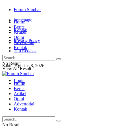
Forum Sumbar
homepage
Home
Berita
Kontak
Artikel
Opini
Privacy Policy
Advertorial
Kontak
Tim Redaksi
No Result
Sabtu, Agustus 8, 2026
View All Result
Login
Home
Berita
Artikel
Opini
Advertorial
Kontak
No Result