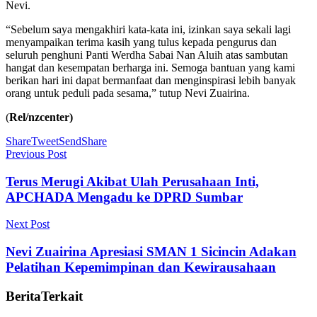
Nevi.
“Sebelum saya mengakhiri kata-kata ini, izinkan saya sekali lagi
menyampaikan terima kasih yang tulus kepada pengurus dan
seluruh penghuni Panti Werdha Sabai Nan Aluih atas sambutan
hangat dan kesempatan berharga ini. Semoga bantuan yang kami
berikan hari ini dapat bermanfaat dan menginspirasi lebih banyak
orang untuk peduli pada sesama,” tutup Nevi Zuairina.
(
Rel/nzcenter)
Share
Tweet
Send
Share
Previous Post
Terus Merugi Akibat Ulah Perusahaan Inti,
APCHADA Mengadu ke DPRD Sumbar
Next Post
Nevi Zuairina Apresiasi SMAN 1 Sicincin Adakan
Pelatihan Kepemimpinan dan Kewirausahaan
Berita
Terkait