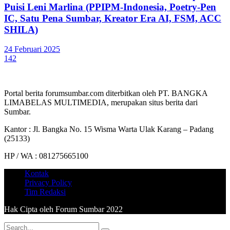
Puisi Leni Marlina (PPIPM-Indonesia, Poetry-Pen
IC, Satu Pena Sumbar, Kreator Era AI, FSM, ACC
SHILA)
24 Februari 2025
142
Portal berita forumsumbar.com diterbitkan oleh PT. BANGKA
LIMABELAS MULTIMEDIA, merupakan situs berita dari
Sumbar.
Kantor : Jl. Bangka No. 15 Wisma Warta Ulak Karang – Padang
(25133)
HP / WA : 081275665100
Kontak
Privacy Policy
Tim Redaksi
Hak Cipta oleh Forum Sumbar 2022