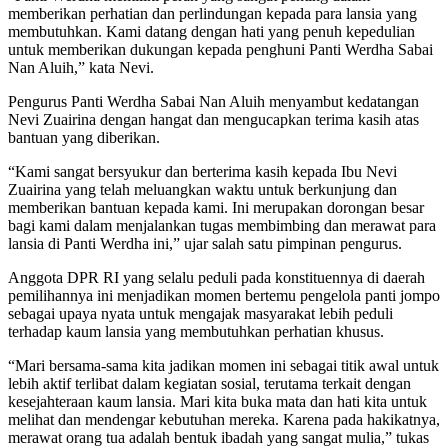
memberikan perhatian dan perlindungan kepada para lansia yang
membutuhkan. Kami datang dengan hati yang penuh kepedulian
untuk memberikan dukungan kepada penghuni Panti Werdha Sabai
Nan Aluih,” kata Nevi.
Pengurus Panti Werdha Sabai Nan Aluih menyambut kedatangan
Nevi Zuairina dengan hangat dan mengucapkan terima kasih atas
bantuan yang diberikan.
“Kami sangat bersyukur dan berterima kasih kepada Ibu Nevi
Zuairina yang telah meluangkan waktu untuk berkunjung dan
memberikan bantuan kepada kami. Ini merupakan dorongan besar
bagi kami dalam menjalankan tugas membimbing dan merawat para
lansia di Panti Werdha ini,” ujar salah satu pimpinan pengurus.
Anggota DPR RI yang selalu peduli pada konstituennya di daerah
pemilihannya ini menjadikan momen bertemu pengelola panti jompo
sebagai upaya nyata untuk mengajak masyarakat lebih peduli
terhadap kaum lansia yang membutuhkan perhatian khusus.
“Mari bersama-sama kita jadikan momen ini sebagai titik awal untuk
lebih aktif terlibat dalam kegiatan sosial, terutama terkait dengan
kesejahteraan kaum lansia. Mari kita buka mata dan hati kita untuk
melihat dan mendengar kebutuhan mereka. Karena pada hakikatnya,
merawat orang tua adalah bentuk ibadah yang sangat mulia,” tukas