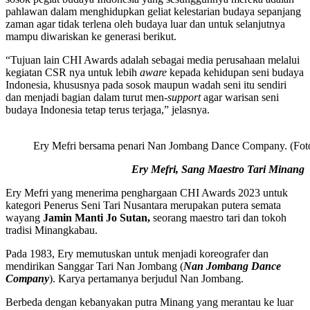
pahlawan dalam menghidupkan geliat kelestarian budaya sepanjang
zaman agar tidak terlena oleh budaya luar dan untuk selanjutnya
mampu diwariskan ke generasi berikut.
“Tujuan lain CHI Awards adalah sebagai media perusahaan melalui
kegiatan CSR nya untuk lebih
aware
kepada kehidupan seni budaya
Indonesia, khususnya pada sosok maupun wadah seni itu sendiri
dan menjadi bagian dalam turut men
-support
agar warisan seni
budaya Indonesia tetap terus terjaga,” jelasnya.
Ery Mefri bersama penari Nan Jombang Dance Company. (Fot
Ery Mefri, Sang Maestro Tari Minang
Ery Mefri yang menerima penghargaan CHI Awards 2023 untuk
kategori Penerus Seni Tari Nusantara merupakan putera semata
wayang
Jamin Manti Jo Sutan,
seorang maestro tari dan tokoh
tradisi Minangkabau.
Pada 1983, Ery memutuskan untuk menjadi koreografer dan
mendirikan Sanggar Tari Nan Jombang (
Nan Jombang Dance
Company
). Karya pertamanya berjudul Nan Jombang.
Berbeda dengan kebanyakan putra Minang yang merantau ke luar