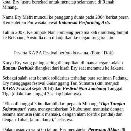
kota, Ery justru bertekad untuk menetap selamanya di Ranah
Minang.
Nama Ery Mefri muncul ke panggung dunia pada 2004 berkat peran
Kementerian Pariwisata lewat
Indonesia Performing Arts.
Tahun 2007, Kelompok Nan Jombang pertama kali diundang tampil
ke Brisbane, Australia dan dilanjutkan ke negara-negara lain.
Peserta KABA Festival berfoto bersama. (Foto : Dok)
Karya Ery yang paling sering ditampilkan di mancanegara adalah
Rantau Berbisik
diangkat dari kisah Ery saat merantau ke Jakarta.
Sebagai salah satu bentuk solidaritas terhadap para seniman Padang,
Ery menggagas festival Galanggang Tari Sumatra (kini menjadi
KABA Festival
sejak 2014) dan
Festival Nan Jombang
Tanggal
Tiga (dilakukan tanggal 3 setiap bulannya).
“Filosofi tanggal 3 itu diambil dari pepatah Minang, ‘
Tigo Tungku
Sajarangan’
yang menggambarkan 3 hubungan manusia: dengan
sesama manusia (ninik mamak), dengan alam (cerdik pandai) dan
dengan Tuhan (alim ulama),” jelasnya.
Dalam usianya yang 65 tahun, Ery menggelar
Perayaan Akbar 40