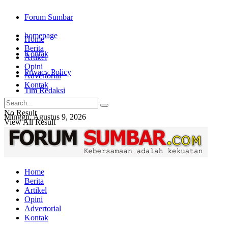
Forum Sumbar
homepage
Home
Berita
Kontak
Artikel
Opini
Privacy Policy
Advertorial
Kontak
Tim Redaksi
No Result
Minggu, Agustus 9, 2026
View All Result
Login
Home
Berita
Artikel
Opini
Advertorial
Kontak