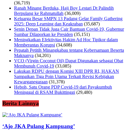
(36,719)
Ranah Minang Berduka, Haji Boy Lestari Dt Palindih
Berpulang ke Rahmatullah
(36,009)
Keluarga Besar SMPN 13 Padang Gelar Family Gathering
2025: Deep Learning dan Keakraban
(35,687)
Senin Depan Tidak Juga Cair Bantuan Covid-19, Gubernur
Sumbar Dilaporkan ke Presiden
(35,151)
Meningkatkan Efektivitas Hakim Ad Hoc Tipikor dalam
Memberantas Korupsi
(34,608)
Pepatah Petitih Minangkabau tentang Kebersamaan Beserta
Maknanya
(34,201)
VCO (Virgin Coconut Oil) Dapat Digunakan sebagai Obat
Membunuh Covid-19
(33,085)
Lakukan RDPU dengan Komisi XIII DPR RI, HAKAN
Sampaikan Tiga Poin Utama Terkait Revisi Kebijakan
Kewarganegaraan
(31,378)
Heboh, Satu Orang PDP Covid-19 dari Payakumbuh
Meninggal di RSAM Bukittinggi
(29,480)
Berita Lainnya
‘Ajo JKA Pulang Kampuang’