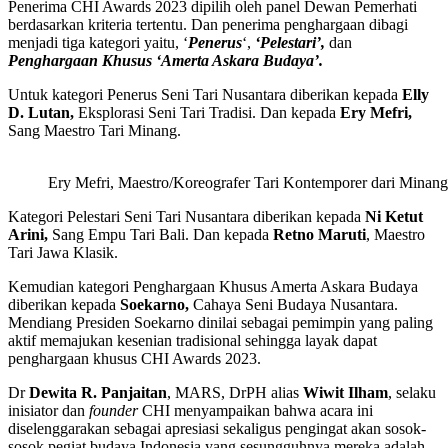
Penerima CHI Awards 2023 dipilih oleh panel Dewan Pemerhati
berdasarkan kriteria tertentu. Dan penerima penghargaan dibagi
menjadi tiga kategori yaitu, ‘
Penerus
‘,
‘Pelestari’,
dan
Penghargaan Khusus ‘Amerta Askara Budaya’.
Untuk kategori Penerus Seni Tari Nusantara diberikan kepada
Elly
D. Lutan,
Eksplorasi Seni Tari Tradisi. Dan kepada
Ery Mefri,
Sang Maestro Tari Minang.
Ery Mefri, Maestro/Koreografer Tari Kontemporer dari Minang
Kategori Pelestari Seni Tari Nusantara diberikan kepada
Ni Ketut
Arini,
Sang Empu Tari Bali. Dan kepada
Retno Maruti
, Maestro
Tari Jawa Klasik.
Kemudian kategori Penghargaan Khusus Amerta Askara Budaya
diberikan kepada
Soekarno,
Cahaya Seni Budaya Nusantara.
Mendiang Presiden Soekarno dinilai sebagai pemimpin yang paling
aktif memajukan kesenian tradisional sehingga layak dapat
penghargaan khusus CHI Awards 2023.
Dr
Dewita R. Panjaitan
, MARS, DrPH alias
Wiwit Ilham
, selaku
inisiator dan
founder
CHI menyampaikan bahwa acara ini
diselenggarakan sebagai apresiasi sekaligus pengingat akan sosok-
sosok pegiat budaya Indonesia yang sesungguhnya mereka adalah