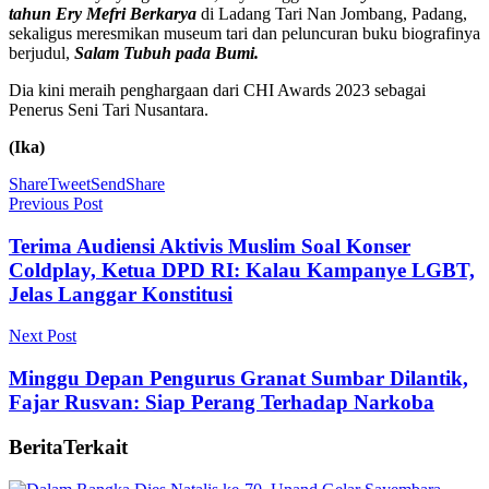
tahun Ery Mefri Berkarya
di Ladang Tari Nan Jombang, Padang,
sekaligus meresmikan museum tari dan peluncuran buku biografinya
berjudul,
Salam Tubuh pada Bumi.
Dia kini meraih penghargaan dari CHI Awards 2023 sebagai
Penerus Seni Tari Nusantara.
(Ika)
Share
Tweet
Send
Share
Previous Post
Terima Audiensi Aktivis Muslim Soal Konser
Coldplay, Ketua DPD RI: Kalau Kampanye LGBT,
Jelas Langgar Konstitusi
Next Post
Minggu Depan Pengurus Granat Sumbar Dilantik,
Fajar Rusvan: Siap Perang Terhadap Narkoba
Berita
Terkait