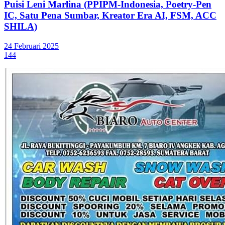
Puisi Leni Marlina (PPIPM-Indonesia, Poetry-Pen
IC, Satu Pena Sumbar, Kreator Era AI, FSM, ACC
SHILA)
24 Februari 2025
144