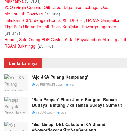
Maknanya
(34,194)
VCO (Virgin Coconut Oil) Dapat Digunakan sebagai Obat
Membunuh Covid-19
(33,084)
Lakukan RDPU dengan Komisi XIII DPR RI, HAKAN Sampaikan
Tiga Poin Utama Terkait Revisi Kebijakan Kewarganegaraan
(31,377)
Heboh, Satu Orang PDP Covid-19 dari Payakumbuh Meninggal di
RSAM Bukittinggi
(29,478)
Berita Lainnya
‘Ajo JKA Pulang Kampuang’
20 FEBRUARI 2025
187
‘Raja Penyair’ Pinto Janir: Bangun ‘Rumah
Budaya’ Bintang 7 di Taman Budaya Sumbar!
14 JUNI 2024
385
‘Sisi Gelap’ DBL Caketum IKA Unand
#NoworNever #KitoNanSantiang