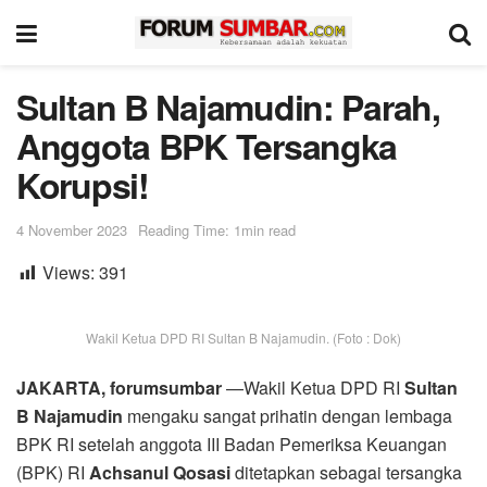
Sultan B Najamudin: Parah,
Anggota BPK Tersangka
Korupsi!
4 November 2023
Reading Time: 1min read
Views:
391
Wakil Ketua DPD RI Sultan B Najamudin. (Foto : Dok)
JAKARTA, forumsumbar
—Wakil Ketua DPD RI
Sultan
B Najamudin
mengaku sangat prihatin dengan lembaga
BPK RI setelah anggota III Badan Pemeriksa Keuangan
(BPK) RI
Achsanul Qosasi
ditetapkan sebagai tersangka