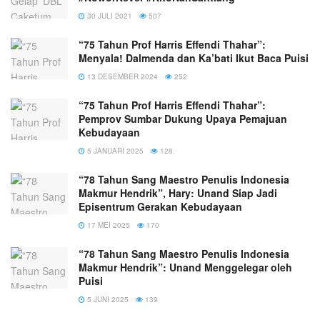
30 JULI 2021
507
“75 Tahun Prof Harris Effendi Thahar”:
Menyala! Dalmenda dan Ka’bati Ikut Baca Puisi
13 DESEMBER 2024
252
“75 Tahun Prof Harris Effendi Thahar”:
Pemprov Sumbar Dukung Upaya Pemajuan
Kebudayaan
5 JANUARI 2025
128
“78 Tahun Sang Maestro Penulis Indonesia
Makmur Hendrik”, Hary: Unand Siap Jadi
Episentrum Gerakan Kebudayaan
17 MEI 2025
170
“78 Tahun Sang Maestro Penulis Indonesia
Makmur Hendrik”: Unand Menggelegar oleh
Puisi
5 JUNI 2025
139