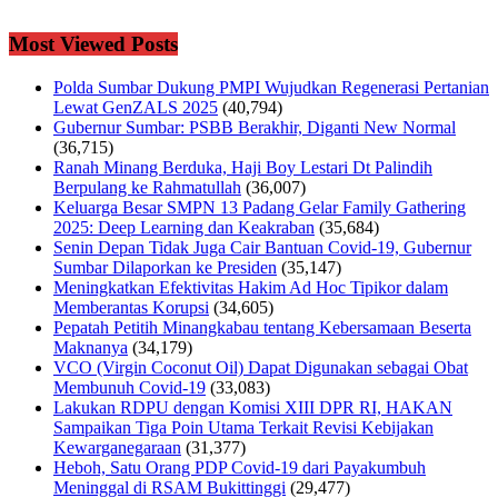
Most Viewed Posts
Polda Sumbar Dukung PMPI Wujudkan Regenerasi Pertanian
Lewat GenZALS 2025
(40,794)
Gubernur Sumbar: PSBB Berakhir, Diganti New Normal
(36,715)
Ranah Minang Berduka, Haji Boy Lestari Dt Palindih
Berpulang ke Rahmatullah
(36,007)
Keluarga Besar SMPN 13 Padang Gelar Family Gathering
2025: Deep Learning dan Keakraban
(35,684)
Senin Depan Tidak Juga Cair Bantuan Covid-19, Gubernur
Sumbar Dilaporkan ke Presiden
(35,147)
Meningkatkan Efektivitas Hakim Ad Hoc Tipikor dalam
Memberantas Korupsi
(34,605)
Pepatah Petitih Minangkabau tentang Kebersamaan Beserta
Maknanya
(34,179)
VCO (Virgin Coconut Oil) Dapat Digunakan sebagai Obat
Membunuh Covid-19
(33,083)
Lakukan RDPU dengan Komisi XIII DPR RI, HAKAN
Sampaikan Tiga Poin Utama Terkait Revisi Kebijakan
Kewarganegaraan
(31,377)
Heboh, Satu Orang PDP Covid-19 dari Payakumbuh
Meninggal di RSAM Bukittinggi
(29,477)