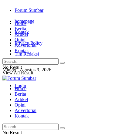
Forum Sumbar
homepage
Home
Berita
Kontak
Artikel
Opini
Privacy Policy
Advertorial
Kontak
Tim Redaksi
No Result
Minggu, Agustus 9, 2026
View All Result
Login
Home
Berita
Artikel
Opini
Advertorial
Kontak
No Result