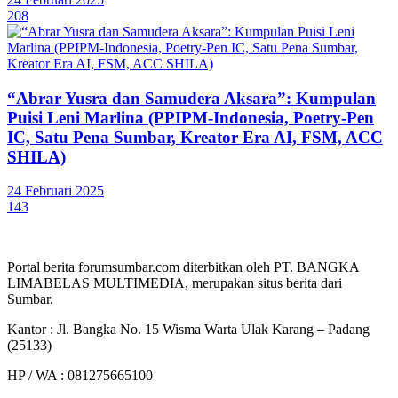
208
“Abrar Yusra dan Samudera Aksara”: Kumpulan
Puisi Leni Marlina (PPIPM-Indonesia, Poetry-Pen
IC, Satu Pena Sumbar, Kreator Era AI, FSM, ACC
SHILA)
24 Februari 2025
143
Portal berita forumsumbar.com diterbitkan oleh PT. BANGKA
LIMABELAS MULTIMEDIA, merupakan situs berita dari
Sumbar.
Kantor : Jl. Bangka No. 15 Wisma Warta Ulak Karang – Padang
(25133)
HP / WA : 081275665100