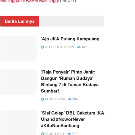
Meninggal di RSAM Bukittinggi
(29,471)
Berita Lainnya
‘Ajo JKA Pulang Kampuang’
20 FEBRUARI 2025
187
‘Raja Penyair’ Pinto Janir:
Bangun ‘Rumah Budaya’
Bintang 7 di Taman Budaya
Sumbar!
14 JUNI 2024
384
‘Sisi Gelap’ DBL Caketum IKA
Unand #NoworNever
#KitoNanSantiang
30 JULI 2021
507