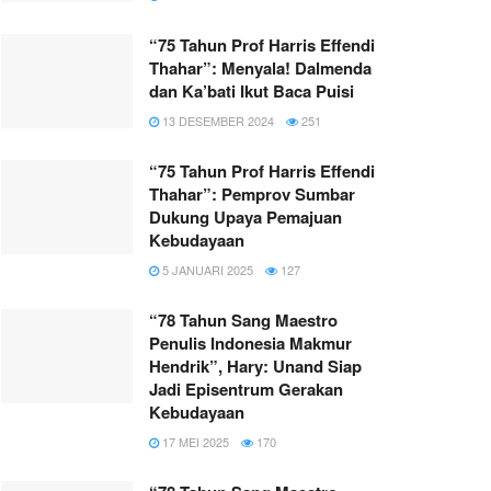
“75 Tahun Prof Harris Effendi
Thahar”: Menyala! Dalmenda
dan Ka’bati Ikut Baca Puisi
13 DESEMBER 2024
251
“75 Tahun Prof Harris Effendi
Thahar”: Pemprov Sumbar
Dukung Upaya Pemajuan
Kebudayaan
5 JANUARI 2025
127
“78 Tahun Sang Maestro
Penulis Indonesia Makmur
Hendrik”, Hary: Unand Siap
Jadi Episentrum Gerakan
Kebudayaan
17 MEI 2025
170