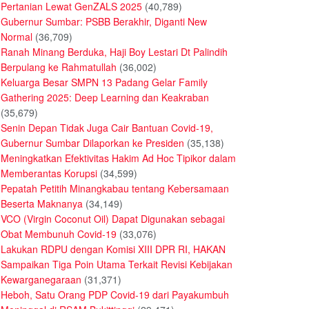
Pertanian Lewat GenZALS 2025
(40,789)
Gubernur Sumbar: PSBB Berakhir, Diganti New
Normal
(36,709)
Ranah Minang Berduka, Haji Boy Lestari Dt Palindih
Berpulang ke Rahmatullah
(36,002)
Keluarga Besar SMPN 13 Padang Gelar Family
Gathering 2025: Deep Learning dan Keakraban
(35,679)
Senin Depan Tidak Juga Cair Bantuan Covid-19,
Gubernur Sumbar Dilaporkan ke Presiden
(35,138)
Meningkatkan Efektivitas Hakim Ad Hoc Tipikor dalam
Memberantas Korupsi
(34,599)
Pepatah Petitih Minangkabau tentang Kebersamaan
Beserta Maknanya
(34,149)
VCO (Virgin Coconut Oil) Dapat Digunakan sebagai
Obat Membunuh Covid-19
(33,076)
Lakukan RDPU dengan Komisi XIII DPR RI, HAKAN
Sampaikan Tiga Poin Utama Terkait Revisi Kebijakan
Kewarganegaraan
(31,371)
Heboh, Satu Orang PDP Covid-19 dari Payakumbuh