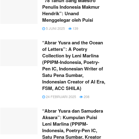
“78 Tahun Sang Maestro
Penulis Indonesia Makmur
Hendrik”: Unand
Menggelegar oleh Puisi
5 JUNI 2025
139
“Abrar Yusra and the Ocean
of Letters”: A Poetry
Collection by Leni Marlina
(PPIPM-Indonesia, Poetry-
Pen IC, Indonesian Writer of
Satu Pena Sumbar,
Indonesian Creator of AI Era,
FSM, ACC SHILA)
24 FEBRUARI 2025
208
“Abrar Yusra dan Samudera
Aksara”: Kumpulan Puisi
Leni Marlina (PPIPM-
Indonesia, Poetry-Pen IC,
Satu Pena Sumbar, Kreator