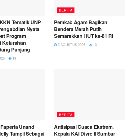
BERITA
 KKN Tematik UNP
Pemkab Agam Bagikan
engabdian Nyata
Bendera Merah Putih
pat Program
Semarakkan HUT ke-81 RI
i Kelurahan
5 AGUSTUS 2026
13
dang Panjang
026
19
BERITA
 Faperta Unand
Antisipasi Cuaca Ekstrem,
Nelly Tampil Sebagai
Kepala KAI Divre II Sumbar