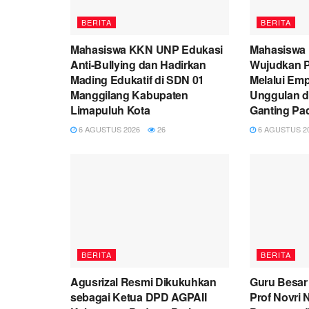
BERITA
BERITA
Mahasiswa KKN UNP Edukasi
Mahasiswa
Anti-Bullying dan Hadirkan
Wujudkan P
Mading Edukatif di SDN 01
Melalui Em
Manggilang Kabupaten
Unggulan d
Limapuluh Kota
Ganting Pa
6 AGUSTUS 2026
26
6 AGUSTUS 2
BERITA
BERITA
Agusrizal Resmi Dikukuhkan
Guru Besar
sebagai Ketua DPD AGPAII
Prof Novri 