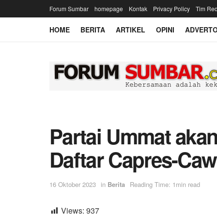
Forum Sumbar
homepage
Kontak
Privacy Policy
Tim Red
HOME
BERITA
ARTIKEL
OPINI
ADVERTO
Partai Ummat akan
Daftar Capres-Caw
16 Oktober 2023
in
Berita
Reading Time: 1min read
Views:
937