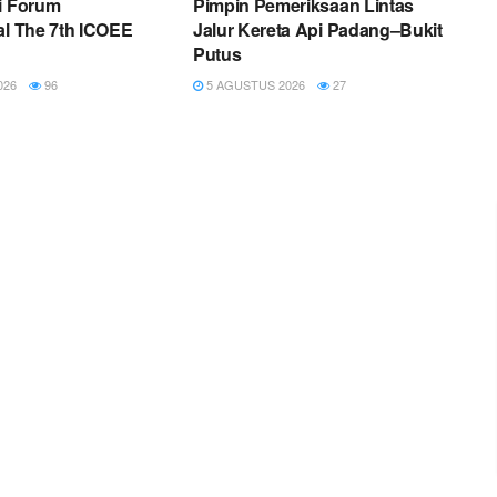
i Forum
Pimpin Pemeriksaan Lintas
al The 7th ICOEE
Jalur Kereta Api Padang–Bukit
Putus
026
96
5 AGUSTUS 2026
27