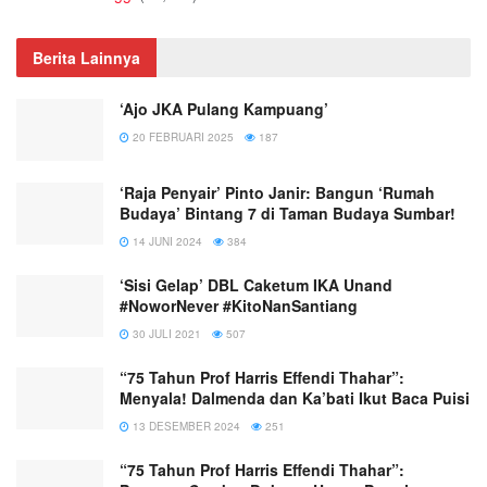
Berita Lainnya
‘Ajo JKA Pulang Kampuang’
20 FEBRUARI 2025
187
‘Raja Penyair’ Pinto Janir: Bangun ‘Rumah
Budaya’ Bintang 7 di Taman Budaya Sumbar!
14 JUNI 2024
384
‘Sisi Gelap’ DBL Caketum IKA Unand
#NoworNever #KitoNanSantiang
30 JULI 2021
507
“75 Tahun Prof Harris Effendi Thahar”:
Menyala! Dalmenda dan Ka’bati Ikut Baca Puisi
13 DESEMBER 2024
251
“75 Tahun Prof Harris Effendi Thahar”: