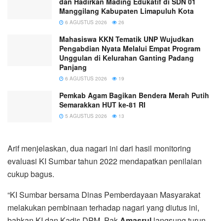
dan Hadirkan Mading Edukatif di SDN 01
Manggilang Kabupaten Limapuluh Kota
6 AGUSTUS 2026
26
Mahasiswa KKN Tematik UNP Wujudkan
Pengabdian Nyata Melalui Empat Program
Unggulan di Kelurahan Ganting Padang
Panjang
6 AGUSTUS 2026
19
Pemkab Agam Bagikan Bendera Merah Putih
Semarakkan HUT ke-81 RI
5 AGUSTUS 2026
13
Arif menjelaskan, dua nagari ini dari hasil monitoring
evaluasi KI Sumbar tahun 2022 mendapatkan penilaian
cukup bagus.
“KI Sumbar bersama Dinas Pemberdayaan Masyarakat
melakukan pembinaan terhadap nagari yang diutus ini,
bahkan KI dan Kadis DPM, Pak
Amasrul
langsung turun