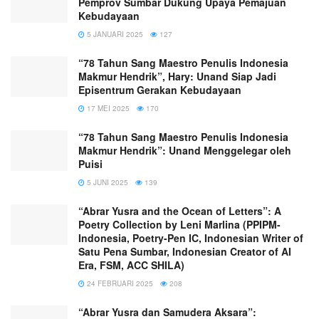
Pemprov Sumbar Dukung Upaya Pemajuan
Kebudayaan
5 JANUARI 2025
127
“78 Tahun Sang Maestro Penulis Indonesia
Makmur Hendrik”, Hary: Unand Siap Jadi
Episentrum Gerakan Kebudayaan
17 MEI 2025
170
“78 Tahun Sang Maestro Penulis Indonesia
Makmur Hendrik”: Unand Menggelegar oleh
Puisi
5 JUNI 2025
139
“Abrar Yusra and the Ocean of Letters”: A
Poetry Collection by Leni Marlina (PPIPM-
Indonesia, Poetry-Pen IC, Indonesian Writer of
Satu Pena Sumbar, Indonesian Creator of AI
Era, FSM, ACC SHILA)
24 FEBRUARI 2025
208
“Abrar Yusra dan Samudera Aksara”: