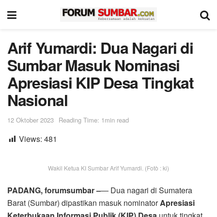
Arif Yumardi: Dua Nagari di
Sumbar Masuk Nominasi
Apresiasi KIP Desa Tingkat
Nasional
12 Oktober 2023
Reading Time: 1min read
Views:
481
Wakil Ketua KI Sumbar Arif Yumardi. (Fotò : ki)
PADANG, forumsumbar –
— Dua nagari di Sumatera
Barat (Sumbar) dipastikan masuk nominator
Apresiasi
Keterbukaan Informasi Publik (KIP) Desa
untuk tingkat