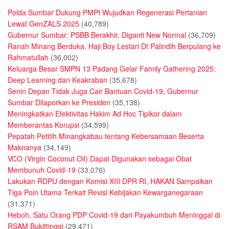
Polda Sumbar Dukung PMPI Wujudkan Regenerasi Pertanian
Lewat GenZALS 2025
(40,789)
Gubernur Sumbar: PSBB Berakhir, Diganti New Normal
(36,709)
Ranah Minang Berduka, Haji Boy Lestari Dt Palindih Berpulang ke
Rahmatullah
(36,002)
Keluarga Besar SMPN 13 Padang Gelar Family Gathering 2025:
Deep Learning dan Keakraban
(35,678)
Senin Depan Tidak Juga Cair Bantuan Covid-19, Gubernur
Sumbar Dilaporkan ke Presiden
(35,138)
Meningkatkan Efektivitas Hakim Ad Hoc Tipikor dalam
Memberantas Korupsi
(34,599)
Pepatah Petitih Minangkabau tentang Kebersamaan Beserta
Maknanya
(34,149)
VCO (Virgin Coconut Oil) Dapat Digunakan sebagai Obat
Membunuh Covid-19
(33,076)
Lakukan RDPU dengan Komisi XIII DPR RI, HAKAN Sampaikan
Tiga Poin Utama Terkait Revisi Kebijakan Kewarganegaraan
(31,371)
Heboh, Satu Orang PDP Covid-19 dari Payakumbuh Meninggal di
RSAM Bukittinggi
(29,471)