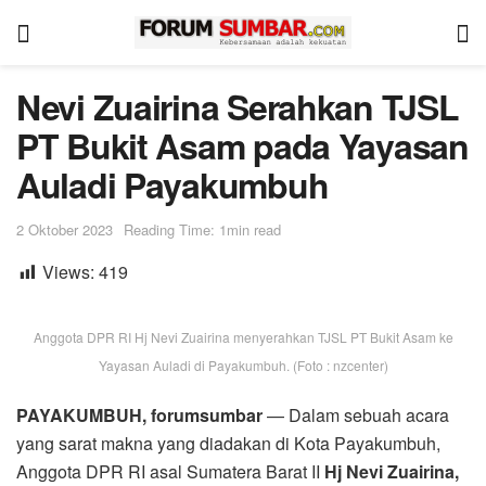
Nevi Zuairina Serahkan TJSL
PT Bukit Asam pada Yayasan
Auladi Payakumbuh
2 Oktober 2023
Reading Time: 1min read
Views:
419
Anggota DPR RI Hj Nevi Zuairina menyerahkan TJSL PT Bukit Asam ke
Yayasan Auladi di Payakumbuh. (Foto : nzcenter)
PAYAKUMBUH, forumsumbar
— Dalam sebuah acara
yang sarat makna yang diadakan di Kota Payakumbuh,
Anggota DPR RI asal Sumatera Barat II
Hj Nevi Zuairina,