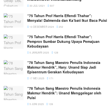
30 JULI 2021
507
“75 Tahun Prof Harris Effendi Thahar”:
Menyala! Dalmenda dan Ka’bati Ikut Baca Puisi
13 DESEMBER 2024
252
“75 Tahun Prof Harris Effendi Thahar”:
Pemprov Sumbar Dukung Upaya Pemajuan
Kebudayaan
5 JANUARI 2025
128
“78 Tahun Sang Maestro Penulis Indonesia
Makmur Hendrik”, Hary: Unand Siap Jadi
Episentrum Gerakan Kebudayaan
17 MEI 2025
171
“78 Tahun Sang Maestro Penulis Indonesia
Makmur Hendrik”: Unand Menggelegar oleh
Puisi
5 JUNI 2025
139