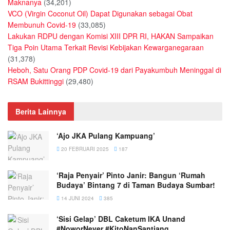
Maknanya
(34,201)
VCO (Virgin Coconut Oil) Dapat Digunakan sebagai Obat
Membunuh Covid-19
(33,085)
Lakukan RDPU dengan Komisi XIII DPR RI, HAKAN Sampaikan
Tiga Poin Utama Terkait Revisi Kebijakan Kewarganegaraan
(31,378)
Heboh, Satu Orang PDP Covid-19 dari Payakumbuh Meninggal di
RSAM Bukittinggi
(29,480)
Berita Lainnya
‘Ajo JKA Pulang Kampuang’
20 FEBRUARI 2025
187
‘Raja Penyair’ Pinto Janir: Bangun ‘Rumah
Budaya’ Bintang 7 di Taman Budaya Sumbar!
14 JUNI 2024
385
‘Sisi Gelap’ DBL Caketum IKA Unand
#NoworNever #KitoNanSantiang