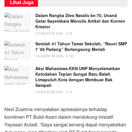
Lihat Juga
Dalam Rangka Dies Natalis ke-70, Unand
Gelar Sayembara Menulis Artikel dan Konten
Kreator
9 AGUSTUS 2026
22
Setelah 41 Tahun Tamat Sekolah, “Reuni SMP
7 ’85 Padang” Berlangsung Meriah
8 AGUSTUS 2026
185
Aksi Mahasiswa KKN UNP Menyelamatkan
Keindahan Tepian Sungai Batu Balah
Limapuluh Kota dengan Membuat Bak
Sampah
8 AGUSTUS 2026
14
Nevi Zuairina menyatakan apresiasinya terhadap
komitmen PT Bukit Asam dalam mendukung inisiatif
Yayasan Auladi. “Saya sangat senang dapat menyaksikan