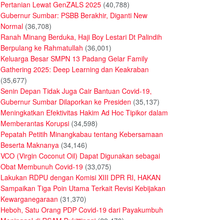
Pertanian Lewat GenZALS 2025
(40,788)
Gubernur Sumbar: PSBB Berakhir, Diganti New
Normal
(36,708)
Ranah Minang Berduka, Haji Boy Lestari Dt Palindih
Berpulang ke Rahmatullah
(36,001)
Keluarga Besar SMPN 13 Padang Gelar Family
Gathering 2025: Deep Learning dan Keakraban
(35,677)
Senin Depan Tidak Juga Cair Bantuan Covid-19,
Gubernur Sumbar Dilaporkan ke Presiden
(35,137)
Meningkatkan Efektivitas Hakim Ad Hoc Tipikor dalam
Memberantas Korupsi
(34,598)
Pepatah Petitih Minangkabau tentang Kebersamaan
Beserta Maknanya
(34,146)
VCO (Virgin Coconut Oil) Dapat Digunakan sebagai
Obat Membunuh Covid-19
(33,075)
Lakukan RDPU dengan Komisi XIII DPR RI, HAKAN
Sampaikan Tiga Poin Utama Terkait Revisi Kebijakan
Kewarganegaraan
(31,370)
Heboh, Satu Orang PDP Covid-19 dari Payakumbuh