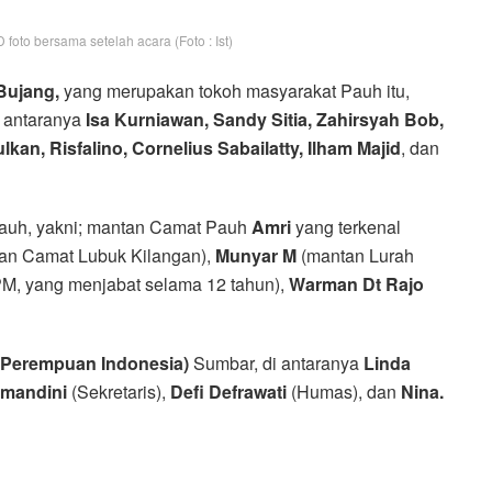
foto bersama setelah acara (Foto : Ist)
Bujang,
yang merupakan tokoh masyarakat Pauh itu,
i antaranya
Isa Kurniawan, Sandy Sitia, Zahirsyah Bob,
kan, Risfalino, Cornelius Sabailatty, Ilham Majid
, dan
Pauh, yakni; mantan Camat Pauh
Amri
yang terkenal
an Camat Lubuk Kilangan),
Munyar M
(mantan Lurah
M, yang menjabat selama 12 tahun),
Warman Dt Rajo
 Perempuan Indonesia)
Sumbar, di antaranya
Linda
limandini
(Sekretaris),
Defi Defrawati
(Humas), dan
Nina.