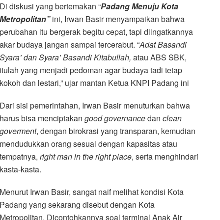
Di diskusi yang bertemakan “
Padang Menuju Kota
Metropolitan”
ini, Irwan Basir menyampaikan bahwa
perubahan itu bergerak begitu cepat, tapi diingatkannya
akar budaya jangan sampai tercerabut. “
Adat Basandi
Syara’ dan Syara’ Basandi Kitabullah,
atau ABS SBK,
itulah yang menjadi pedoman agar budaya tadi tetap
kokoh dan lestari,” ujar mantan Ketua KNPI Padang ini
Dari sisi pemerintahan, Irwan Basir menuturkan bahwa
harus bisa menciptakan
good governance
dan
clean
goverment
, dengan birokrasi yang transparan, kemudian
mendudukkan orang sesuai dengan kapasitas atau
tempatnya,
right man in the right place
, serta menghindari
kasta-kasta.
Menurut Irwan Basir, sangat naif melihat kondisi Kota
Padang yang sekarang disebut dengan Kota
Metropolitan. Dicontohkannya soal terminal Anak Air