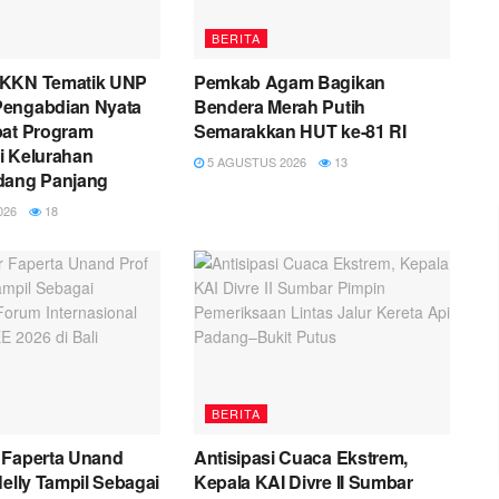
BERITA
 KKN Tematik UNP
Pemkab Agam Bagikan
engabdian Nyata
Bendera Merah Putih
pat Program
Semarakkan HUT ke-81 RI
i Kelurahan
5 AGUSTUS 2026
13
dang Panjang
026
18
BERITA
 Faperta Unand
Antisipasi Cuaca Ekstrem,
Nelly Tampil Sebagai
Kepala KAI Divre II Sumbar