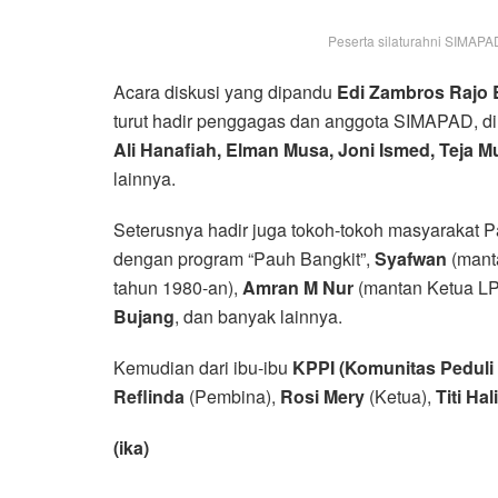
Peserta silaturahni SIMAPAD 
Acara diskusi yang dipandu
Edi Zambros Rajo 
turut hadir penggagas dan anggota SIMAPAD, d
Ali Hanafiah, Elman Musa, Joni Ismed, Teja Mul
lainnya.
Seterusnya hadir juga tokoh-tokoh masyarakat 
dengan program “Pauh Bangkit”,
Syafwan
(mant
tahun 1980-an),
Amran M Nur
(mantan Ketua LP
Bujang
, dan banyak lainnya.
Kemudian dari ibu-ibu
KPPI (Komunitas Peduli
Reflinda
(Pembina),
Rosi Mery
(Ketua),
Titi Ha
(ika)