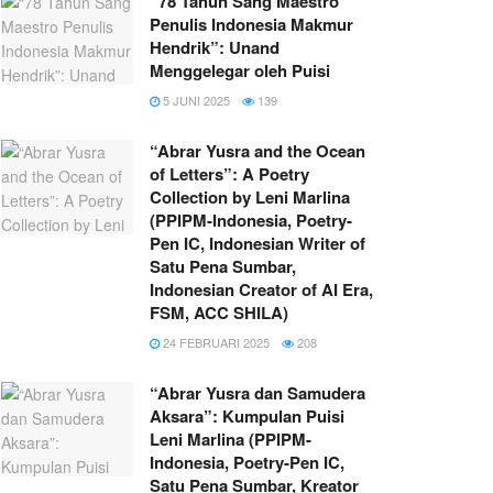
“78 Tahun Sang Maestro
Penulis Indonesia Makmur
Hendrik”: Unand
Menggelegar oleh Puisi
5 JUNI 2025
139
“Abrar Yusra and the Ocean
of Letters”: A Poetry
Collection by Leni Marlina
(PPIPM-Indonesia, Poetry-
Pen IC, Indonesian Writer of
Satu Pena Sumbar,
Indonesian Creator of AI Era,
FSM, ACC SHILA)
24 FEBRUARI 2025
208
“Abrar Yusra dan Samudera
Aksara”: Kumpulan Puisi
Leni Marlina (PPIPM-
Indonesia, Poetry-Pen IC,
Satu Pena Sumbar, Kreator