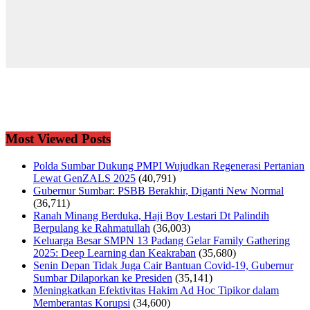
Most Viewed Posts
Polda Sumbar Dukung PMPI Wujudkan Regenerasi Pertanian
Lewat GenZALS 2025
(40,791)
Gubernur Sumbar: PSBB Berakhir, Diganti New Normal
(36,711)
Ranah Minang Berduka, Haji Boy Lestari Dt Palindih
Berpulang ke Rahmatullah
(36,003)
Keluarga Besar SMPN 13 Padang Gelar Family Gathering
2025: Deep Learning dan Keakraban
(35,680)
Senin Depan Tidak Juga Cair Bantuan Covid-19, Gubernur
Sumbar Dilaporkan ke Presiden
(35,141)
Meningkatkan Efektivitas Hakim Ad Hoc Tipikor dalam
Memberantas Korupsi
(34,600)