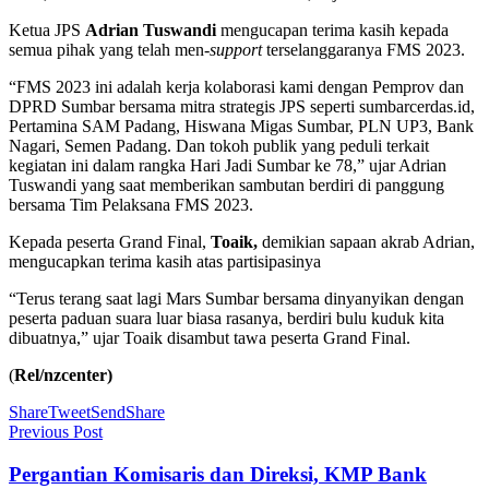
Ketua JPS
Adrian Tuswandi
mengucapan terima kasih kepada
semua pihak yang telah men
-support
terselanggaranya FMS 2023.
“FMS 2023 ini adalah kerja kolaborasi kami dengan Pemprov dan
DPRD Sumbar bersama mitra strategis JPS seperti sumbarcerdas.id,
Pertamina SAM Padang, Hiswana Migas Sumbar, PLN UP3, Bank
Nagari, Semen Padang. Dan tokoh publik yang peduli terkait
kegiatan ini dalam rangka Hari Jadi Sumbar ke 78,” ujar Adrian
Tuswandi yang saat memberikan sambutan berdiri di panggung
bersama Tim Pelaksana FMS 2023.
Kepada peserta Grand Final,
Toaik,
demikian sapaan akrab Adrian,
mengucapkan terima kasih atas partisipasinya
“Terus terang saat lagi Mars Sumbar bersama dinyanyikan dengan
peserta paduan suara luar biasa rasanya, berdiri bulu kuduk kita
dibuatnya,” ujar Toaik disambut tawa peserta Grand Final.
(
Rel/nzcenter)
Share
Tweet
Send
Share
Previous Post
Pergantian Komisaris dan Direksi, KMP Bank