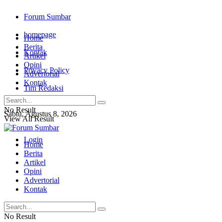
Forum Sumbar
homepage
Home
Berita
Kontak
Artikel
Opini
Privacy Policy
Advertorial
Kontak
Tim Redaksi
No Result
Sabtu, Agustus 8, 2026
View All Result
Login
Home
Berita
Artikel
Opini
Advertorial
Kontak
No Result