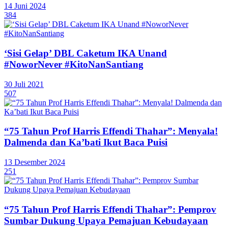
14 Juni 2024
384
‘Sisi Gelap’ DBL Caketum IKA Unand
#NoworNever #KitoNanSantiang
30 Juli 2021
507
“75 Tahun Prof Harris Effendi Thahar”: Menyala!
Dalmenda dan Ka’bati Ikut Baca Puisi
13 Desember 2024
251
“75 Tahun Prof Harris Effendi Thahar”: Pemprov
Sumbar Dukung Upaya Pemajuan Kebudayaan