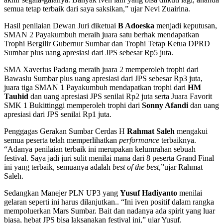
semua tetap terbaik dari saya saksikan,” ujar Nevi Zuairina.
Hasil penilaian Dewan Juri diketuai
B Adoeska
menjadi keputusan,
SMAN 2 Payakumbuh meraih juara satu berhak mendapatkan
Trophi Bergilir Gubernur Sumbar dan Trophi Tetap Ketua DPRD
Sumbar plus uang apresiasi dari JPS sebesar Rp5 juta.
SMA Xaverius Padang meraih juara 2 memperoleh trophi dari
Bawaslu Sumbar plus uang apresiasi dari JPS sebesar Rp3 juta,
juara tiga SMAN 1 Payakumbuh mendapatkan trophi dari
HM
Tauhid
dan uang apresiasi JPS senilai Rp2 juta serta Juara Favorit
SMK 1 Bukittinggi memperoleh trophi dari
Sonny Afandi
dan uang
apresiasi dari JPS senilai Rp1 juta.
Penggagas Gerakan Sumbar Cerdas H
Rahmat Saleh
mengakui
semua peserta telah memperlihatkan
performance
terbaiknya.
“Adanya penilaian terbaik ini merupakan kelumrahan sebuah
festival. Saya jadi juri sulit menilai mana dari 8 peserta Grand Final
ini yang terbaik, semuanya adalah
best of the best
,”ujar Rahmat
Saleh.
Sedangkan Manejer PLN UP3 yang
Yusuf Hadiyanto
menilai
gelaran seperti ini harus dilanjutkan.. “Ini iven positif dalam rangka
mempoluerkan Mars Sumbar. Bait dan nadanya ada spirit yang luar
biasa, hebat JPS bisa laksanakan festival ini,” ujar Yusuf.