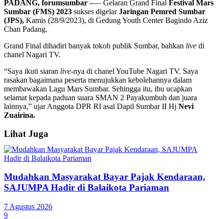
PADANG, forumsumbar –
— Gelaran Grand Final
Festival Mars
Sumbar (FMS) 2023
sukses digelar
Jaringan Pemred Sumbar
(JPS),
Kamis (28/9/2023), di Gedung Youth Center Bagindo Aziz
Chan Padang.
Grand Final dihadiri banyak tokoh publik Sumbar, bahkan
live
di
chanel Nagari TV.
“Saya ikuti siaran
live-
nya di chanel YouTube Nagari TV. Saya
rasakan bagaimana peserta menujukkan kebolehannya dalam
membawakan Lagu Mars Sumbar. Sehingga itu, ibu ucapkan
selamat kepada paduan suara SMAN 2 Payakumbuh dan juara
lainnya,” ujar Anggota DPR RI asal Dapil Sumbar II Hj
Nevi
Zuairina.
Lihat Juga
Mudahkan Masyarakat Bayar Pajak Kendaraan,
SAJUMPA Hadir di Balaikota Pariaman
7 Agustus 2026
9