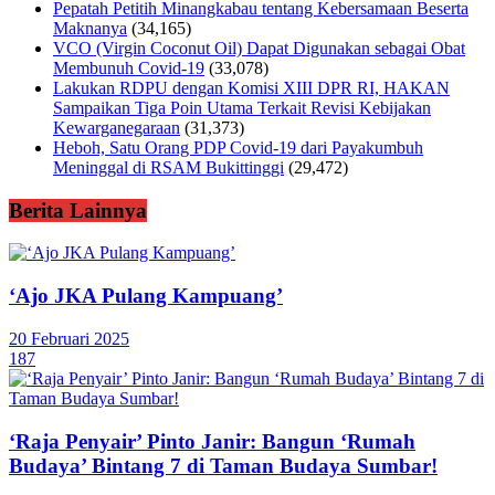
Pepatah Petitih Minangkabau tentang Kebersamaan Beserta
Maknanya
(34,165)
VCO (Virgin Coconut Oil) Dapat Digunakan sebagai Obat
Membunuh Covid-19
(33,078)
Lakukan RDPU dengan Komisi XIII DPR RI, HAKAN
Sampaikan Tiga Poin Utama Terkait Revisi Kebijakan
Kewarganegaraan
(31,373)
Heboh, Satu Orang PDP Covid-19 dari Payakumbuh
Meninggal di RSAM Bukittinggi
(29,472)
Berita Lainnya
‘Ajo JKA Pulang Kampuang’
20 Februari 2025
187
‘Raja Penyair’ Pinto Janir: Bangun ‘Rumah
Budaya’ Bintang 7 di Taman Budaya Sumbar!