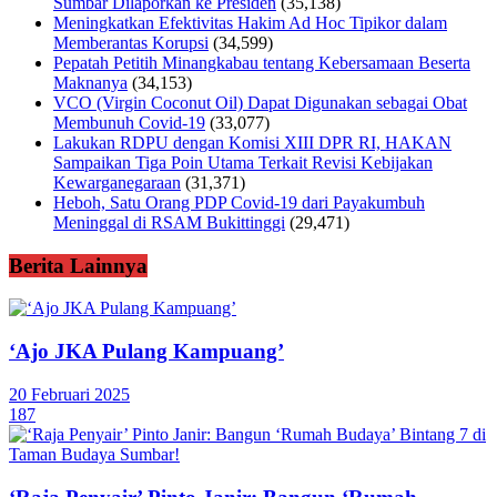
Sumbar Dilaporkan ke Presiden
(35,138)
Meningkatkan Efektivitas Hakim Ad Hoc Tipikor dalam
Memberantas Korupsi
(34,599)
Pepatah Petitih Minangkabau tentang Kebersamaan Beserta
Maknanya
(34,153)
VCO (Virgin Coconut Oil) Dapat Digunakan sebagai Obat
Membunuh Covid-19
(33,077)
Lakukan RDPU dengan Komisi XIII DPR RI, HAKAN
Sampaikan Tiga Poin Utama Terkait Revisi Kebijakan
Kewarganegaraan
(31,371)
Heboh, Satu Orang PDP Covid-19 dari Payakumbuh
Meninggal di RSAM Bukittinggi
(29,471)
Berita Lainnya
‘Ajo JKA Pulang Kampuang’
20 Februari 2025
187