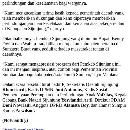
perlindungan dan keselamatan bagi warganya.
“Kami mengucapkan terima kasih kepada pemerintah daerah yang
telah memberikan dukungan dan kami dipercaya memberikan
perlindungan jaminan kecelakaan dan kematian atas pekerja rentan
di Kabupaten Sijunjung,” ujarnya.
Ditambahkannya, Pemkab Sijunjung yang dipimpin Bupati Benny
Dwifa dan Wabup Iraddatillah merupakan kabupaten pertama di
Sumatera Barat yang peduli terhadap masyarakat rentan di
daerahnya.
“Kami sangat mengapresiasi program dari Pemkab Sijunjung ini,
dan ini menjadi inspirasi, atau contoh bagi Pemerintah Provinsi
Sumbar dan bagi kabupaten/kota lain di Sumbar,” ujar Maulana
Dalam acara tersebut turut hadir Pj Sekretaris Daerah Sijunjung
Khamsiardi,
Kadis DPMN
Joni Antonius
, Kadis Sosial
Pemberdayaan Perempuan dan Perlindungan Anak
Yofritas,
Kepala
Cabang Bank Nagari Sijunjung
Yosviandri
Asril, Direktur PDAM
Doni Novriadi,
Anggota DPRD
Alamsta Boy,
dan Camat Sumpur
Kudus
Arwilson.
(Nofviandry)