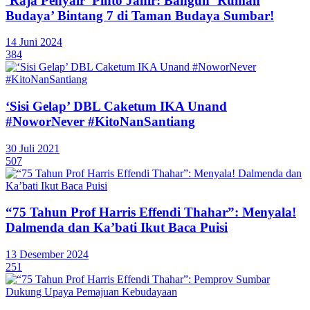
‘Raja Penyair’ Pinto Janir: Bangun ‘Rumah
Budaya’ Bintang 7 di Taman Budaya Sumbar!
14 Juni 2024
384
‘Sisi Gelap’ DBL Caketum IKA Unand
#NoworNever #KitoNanSantiang
30 Juli 2021
507
“75 Tahun Prof Harris Effendi Thahar”: Menyala!
Dalmenda dan Ka’bati Ikut Baca Puisi
13 Desember 2024
251