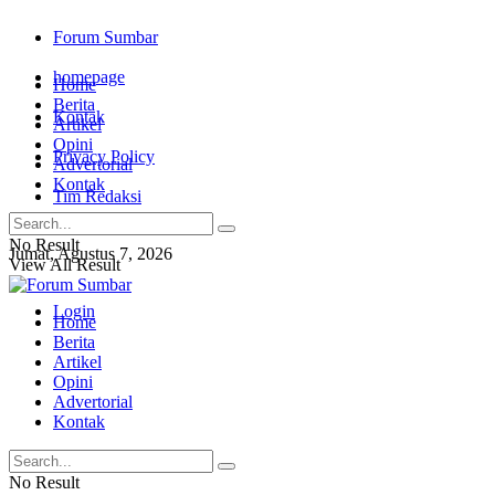
Forum Sumbar
homepage
Home
Berita
Kontak
Artikel
Opini
Privacy Policy
Advertorial
Kontak
Tim Redaksi
No Result
Jumat, Agustus 7, 2026
View All Result
Login
Home
Berita
Artikel
Opini
Advertorial
Kontak
No Result