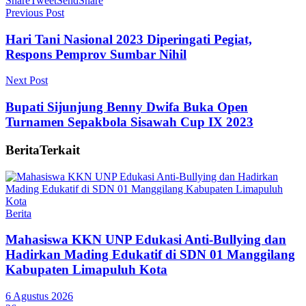
Share
Tweet
Send
Share
Previous Post
Hari Tani Nasional 2023 Diperingati Pegiat,
Respons Pemprov Sumbar Nihil
Next Post
Bupati Sijunjung Benny Dwifa Buka Open
Turnamen Sepakbola Sisawah Cup IX 2023
Berita
Terkait
Berita
Mahasiswa KKN UNP Edukasi Anti-Bullying dan
Hadirkan Mading Edukatif di SDN 01 Manggilang
Kabupaten Limapuluh Kota
6 Agustus 2026