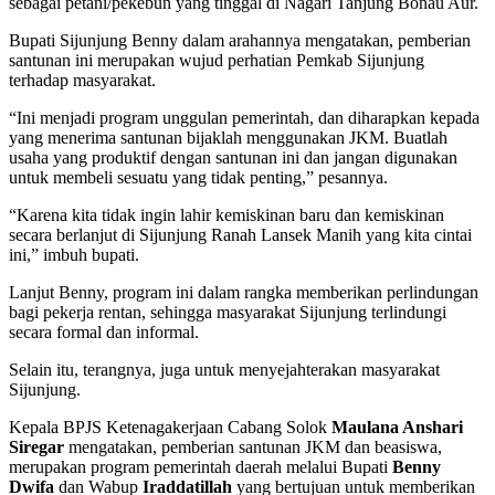
sebagai petani/pekebun yang tinggal di Nagari Tanjung Bonau Aur.
Bupati Sijunjung Benny dalam arahannya mengatakan, pemberian
santunan ini merupakan wujud perhatian Pemkab Sijunjung
terhadap masyarakat.
“Ini menjadi program unggulan pemerintah, dan diharapkan kepada
yang menerima santunan bijaklah menggunakan JKM. Buatlah
usaha yang produktif dengan santunan ini dan jangan digunakan
untuk membeli sesuatu yang tidak penting,” pesannya.
“Karena kita tidak ingin lahir kemiskinan baru dan kemiskinan
secara berlanjut di Sijunjung Ranah Lansek Manih yang kita cintai
ini,” imbuh bupati.
Lanjut Benny, program ini dalam rangka memberikan perlindungan
bagi pekerja rentan, sehingga masyarakat Sijunjung terlindungi
secara formal dan informal.
Selain itu, terangnya, juga untuk menyejahterakan masyarakat
Sijunjung.
Kepala BPJS Ketenagakerjaan Cabang Solok
Maulana Anshari
Siregar
mengatakan, pemberian santunan JKM dan beasiswa,
merupakan program pemerintah daerah melalui Bupati
Benny
Dwifa
dan Wabup
Iraddatillah
yang bertujuan untuk memberikan