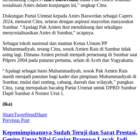
sosialisasi Anies dalam kunjungan ini,” ungkap Citra.
Dukungan Partai Ummat kepada Anies Baswedan sebagai Capres
2024, menurut Citra, selaras dengan aspirasi mayoritas masyarakat
Sumbar. “Apalagi Pak Amien ikut mendukung dan sekaligus
menyosialisasikan Anies di Sumbar,” ucapnya.
Sebagai tokoh nasional dan mantan Ketua Umum PP
Muhammadiyah, terang Citra, sosok Amien Rais di Sumbar tidak
asing lagi. Dimana Amien pernah menjadi pemenang di Sumbar saat
Pilpres 2004 pada putaran pertama, selain di Aceh dan Yogyakarta.
“Apalagi sebagai basis Muhammadiyah, sosok Pak Amien Rais
masih menjadi panutan bagi kader dan pimpinan Muhammadiyah di
Sumbar, mulai dari ranting, cabang, daerah dan wilayah,” pungkas
Citra, yang merupakan bacaleg Partai Ummat untuk DPRD Sumbar
Dapil Sumbar 4 Nomor Urut 1.
(ika)
Share
Tweet
Send
Share
Previous Post
Kepemimpinannya Sudah Teruji dan Sarat Prestasi,
Genius Umar Nilai Ganjar Pranowo Layak Jadi