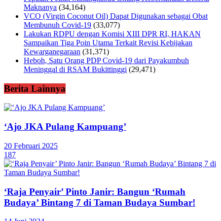
Maknanya
(34,164)
VCO (Virgin Coconut Oil) Dapat Digunakan sebagai Obat
Membunuh Covid-19
(33,077)
Lakukan RDPU dengan Komisi XIII DPR RI, HAKAN
Sampaikan Tiga Poin Utama Terkait Revisi Kebijakan
Kewarganegaraan
(31,371)
Heboh, Satu Orang PDP Covid-19 dari Payakumbuh
Meninggal di RSAM Bukittinggi
(29,471)
Berita Lainnya
‘Ajo JKA Pulang Kampuang’
20 Februari 2025
187
‘Raja Penyair’ Pinto Janir: Bangun ‘Rumah
Budaya’ Bintang 7 di Taman Budaya Sumbar!