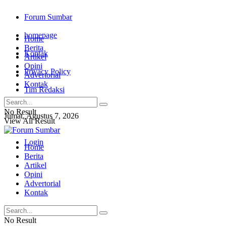
Forum Sumbar
homepage
Home
Berita
Kontak
Artikel
Opini
Privacy Policy
Advertorial
Kontak
Tim Redaksi
No Result
Jumat, Agustus 7, 2026
View All Result
Login
Home
Berita
Artikel
Opini
Advertorial
Kontak
No Result