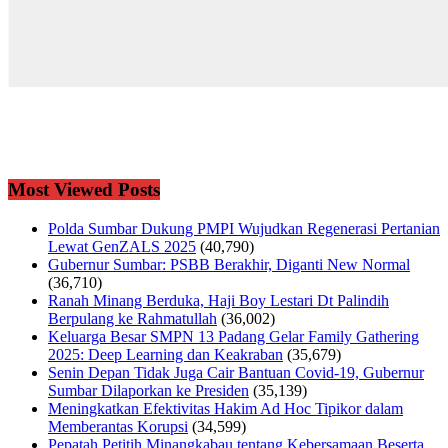
Most Viewed Posts
Polda Sumbar Dukung PMPI Wujudkan Regenerasi Pertanian
Lewat GenZALS 2025
(40,790)
Gubernur Sumbar: PSBB Berakhir, Diganti New Normal
(36,710)
Ranah Minang Berduka, Haji Boy Lestari Dt Palindih
Berpulang ke Rahmatullah
(36,002)
Keluarga Besar SMPN 13 Padang Gelar Family Gathering
2025: Deep Learning dan Keakraban
(35,679)
Senin Depan Tidak Juga Cair Bantuan Covid-19, Gubernur
Sumbar Dilaporkan ke Presiden
(35,139)
Meningkatkan Efektivitas Hakim Ad Hoc Tipikor dalam
Memberantas Korupsi
(34,599)
Pepatah Petitih Minangkabau tentang Kebersamaan Beserta