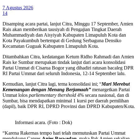
7 Agustus 2026
14
Disamping acara partai, lanjut Citra, Minggu 17 September, Amien
Rais akan memberikan tausiyah di Pengajian Tingkat Daerah
Muhammadiyah dan Aisyiyah Kabupaten Limapuluh Kota dan
Kota Payakumbuh bertempat di Gedung Serbaguna Densiko
Kecamatan Guguak Kabupaten Limapuluh Kota.
Ditambahkan Citra, kedatangan Ketum Ridho Rahmadi dan Amien
Rais ke Sumbar merupakan tindak lanjut dari acara konsolidasi
Partai Ummat di Cisarua Bogor yang dihadiri ratusan bacaleg DPR
RI Partai Ummat dari seluruh Indonesia, 12-14 September lalu.
Kemudian, lanjut Citra lagi, tema konsolidasi ini; “
Mari Merebut
Kemenangan dengan Menang Berjamaah”
menargetkan Partai
Ummat lolos
parliementary thershold
4% secara nasional, dan di
Sumbar, bisa mendapatkan minimal 1 kursi per daerah pemilihan
(dapil), baik DPR RI, DPRD Provinsi dan DPRD Kabupaten/Kota.
Informasi acara. (Foto : Dok)
“Karena Rakernas tempo hari telah memutuskan Partai Ummat
mendukung Capres
Anies Baswedan,
maka Pak Amien sekalian