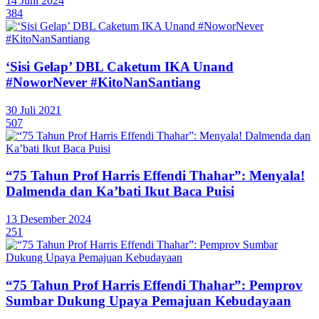
14 Juni 2024
384
‘Sisi Gelap’ DBL Caketum IKA Unand
#NoworNever #KitoNanSantiang
30 Juli 2021
507
“75 Tahun Prof Harris Effendi Thahar”: Menyala!
Dalmenda dan Ka’bati Ikut Baca Puisi
13 Desember 2024
251
“75 Tahun Prof Harris Effendi Thahar”: Pemprov
Sumbar Dukung Upaya Pemajuan Kebudayaan