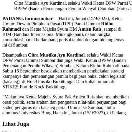
Citra Mustika Ayu Kardinal, selaku Wakil Ketua DPW Partai
BPPW (Badan Pemenangan Pemilu Wilayah) Sumbar. (Foto : 
PADANG, forumsumbar
—Hari ini, Jumat (15/9/2023), Ketua
Umum Dewan Pimpinan Pusat (DPP) Partai Ummat
Ridho
Rahmadi
dan Ketua Majelis Syura HM
Amien Rais,
sampai di
BIM (Bandara Internasional Minangkabau), dalam rangka
konsolidasi partai berlambang perisai tauhid dengan bintang emas
ini di Sumbar.
Disampaikan
Citra Mustika Ayu Kardinal
, selaku Wakil Ketua
DPW Partai Ummat Sumbar dan juga Wakil Ketua BPPW (Badan
Pemenangan Pemilu Wilayah) Sumbar, Ketum Ridho Rahmadi pada
Sabtu 16 September besok akan memberikan pembekalan strategi
kampanye dan pemenangan pemilu bagi para bakal calon legislatif
(bacaleg), di Hotel Pusako Bukittinggi. Dan kuliah umum di
STIKES Fort de Kock Bukittinggi.
“Malamnya Ketua Majelis Syura Pak Amien Rais akan memberikan
orasi politik, serta arahan dan penguatan nilai-nilai perjuangan bagi
kader, pengurus dan bacaleg partai Ummat se-Sumbar,” tutur
alumnus Universitas Bung Hatta ini, Jumat (15/9/2023), di Padang.
Lihat Juga