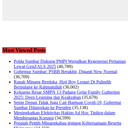
Most Viewed Posts
Polda Sumbar Dukung PMPI Wujudkan Regenerasi Pertanian
Lewat GenZALS 2025
(40,789)
Gubernur Sumbar: PSBB Berakhir, Diganti New Normal
(36,709)
Ranah Minang Berduka, Haji Boy Lestari Dt Palindih
Berpulang ke Rahmatullah
(36,002)
Keluarga Besar SMPN 13 Padang Gelar Family Gathering
2025: Deep Learning dan Keakraban
(35,679)
Senin Depan Tidak Juga Cair Bantuan Covid-19, Gubernur
Sumbar Dilaporkan ke Presiden
(35,138)
Meningkatkan Efektivitas Hakim Ad Hoc Tipikor dalam
Memberantas Korupsi
(34,599)
Pepatah Petitih Minangkabau tentang Kebersamaan Beserta