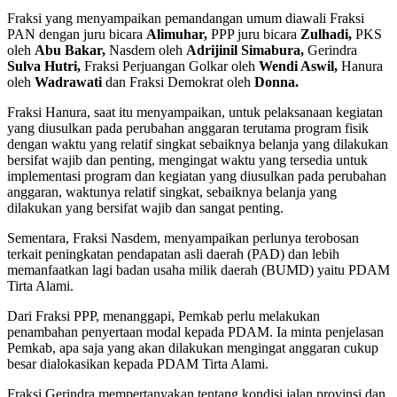
Fraksi yang menyampaikan pemandangan umum diawali Fraksi
PAN dengan juru bicara
Alimuhar,
PPP juru bicara
Zulhadi,
PKS
oleh
Abu Bakar,
Nasdem oleh
Adrijinil Simabura,
Gerindra
Sulva Hutri,
Fraksi Perjuangan Golkar oleh
Wendi Aswil,
Hanura
oleh
Wadrawati
dan Fraksi Demokrat oleh
Donna.
Fraksi Hanura, saat itu menyampaikan, untuk pelaksanaan kegiatan
yang diusulkan pada perubahan anggaran terutama program fisik
dengan waktu yang relatif singkat sebaiknya belanja yang dilakukan
bersifat wajib dan penting, mengingat waktu yang tersedia untuk
implementasi program dan kegiatan yang diusulkan pada perubahan
anggaran, waktunya relatif singkat, sebaiknya belanja yang
dilakukan yang bersifat wajib dan sangat penting.
Sementara, Fraksi Nasdem, menyampaikan perlunya terobosan
terkait peningkatan pendapatan asli daerah (PAD) dan lebih
memanfaatkan lagi badan usaha milik daerah (BUMD) yaitu PDAM
Tirta Alami.
Dari Fraksi PPP, menanggapi, Pemkab perlu melakukan
penambahan penyertaan modal kepada PDAM. Ia minta penjelasan
Pemkab, apa saja yang akan dilakukan mengingat anggaran cukup
besar dialokasikan kepada PDAM Tirta Alami.
Fraksi Gerindra mempertanyakan tentang kondisi jalan provinsi dan