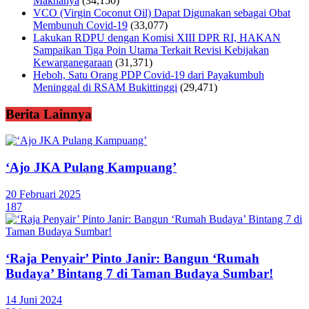
Maknanya
(34,150)
VCO (Virgin Coconut Oil) Dapat Digunakan sebagai Obat
Membunuh Covid-19
(33,077)
Lakukan RDPU dengan Komisi XIII DPR RI, HAKAN
Sampaikan Tiga Poin Utama Terkait Revisi Kebijakan
Kewarganegaraan
(31,371)
Heboh, Satu Orang PDP Covid-19 dari Payakumbuh
Meninggal di RSAM Bukittinggi
(29,471)
Berita Lainnya
‘Ajo JKA Pulang Kampuang’
20 Februari 2025
187
‘Raja Penyair’ Pinto Janir: Bangun ‘Rumah
Budaya’ Bintang 7 di Taman Budaya Sumbar!
14 Juni 2024