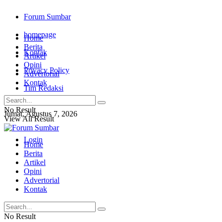
Forum Sumbar
homepage
Home
Berita
Kontak
Artikel
Opini
Privacy Policy
Advertorial
Kontak
Tim Redaksi
No Result
Jumat, Agustus 7, 2026
View All Result
Login
Home
Berita
Artikel
Opini
Advertorial
Kontak
No Result