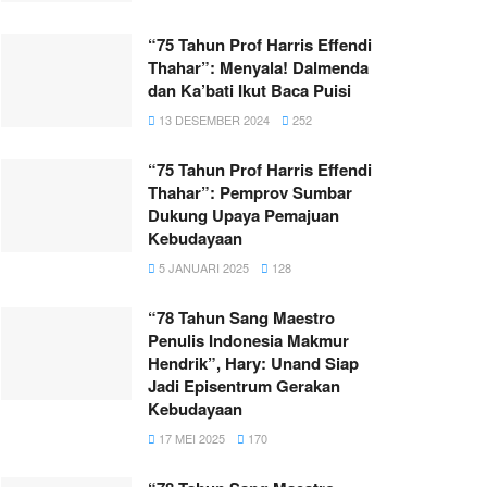
“75 Tahun Prof Harris Effendi
Thahar”: Menyala! Dalmenda
dan Ka’bati Ikut Baca Puisi
13 DESEMBER 2024
252
“75 Tahun Prof Harris Effendi
Thahar”: Pemprov Sumbar
Dukung Upaya Pemajuan
Kebudayaan
5 JANUARI 2025
128
“78 Tahun Sang Maestro
Penulis Indonesia Makmur
Hendrik”, Hary: Unand Siap
Jadi Episentrum Gerakan
Kebudayaan
17 MEI 2025
170