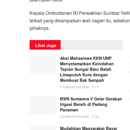
Kepala Ombudsman RI Perwakilan Sumbar Yefri
terkait yang disampaikan wali nagari itu, sebe
pihaknya.
Lihat Juga
Aksi Mahasiswa KKN UNP
Menyelamatkan Keindahan
Tepian Sungai Batu Balah
Limapuluh Kota dengan
Membuat Bak Sampah
8 AGUSTUS 2026
13
BWS Sumatera V Gelar Gerakan
Irigasi Bersih di Padang
Pariaman
8 AGUSTUS 2026
20
Mudahkan Masyarakat Bayar