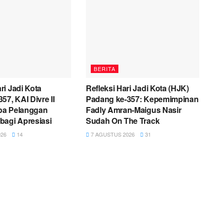
BERITA
i Jadi Kota
Refleksi Hari Jadi Kota (HJK)
57, KAI Divre II
Padang ke-357: Kepemimpinan
pa Pelanggan
Fadly Amran-Maigus Nasir
bagi Apresiasi
Sudah On The Track
26
14
7 AGUSTUS 2026
31