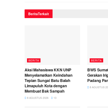
Berita
Terkait
BERITA
BERITA
Aksi Mahasiswa KKN UNP
BWS Sumate
Menyelamatkan Keindahan
Gerakan Irig
Tepian Sungai Batu Balah
Padang Pa
Limapuluh Kota dengan
8 AGUSTUS 20
Membuat Bak Sampah
8 AGUSTUS 2026
13