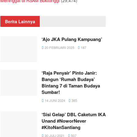
Meninggal di RSAM Bukittinggi
(29,474)
Berita Lainnya
‘Ajo JKA Pulang Kampuang’
20 FEBRUARI 2025
187
‘Raja Penyair’ Pinto Janir:
Bangun ‘Rumah Budaya’
Bintang 7 di Taman Budaya
Sumbar!
14 JUNI 2024
385
‘Sisi Gelap’ DBL Caketum IKA
Unand #NoworNever
#KitoNanSantiang
30 JULI 2021
507