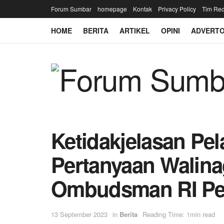
Forum Sumbar
homepage
Kontak
Privacy Policy
Tim Red
HOME
BERITA
ARTIKEL
OPINI
ADVERTO
Ketidakjelasan Pel
Pertanyaan Walinag
Ombudsman RI Pe
13 September 2023
in
Berita
Reading Time: 1min read