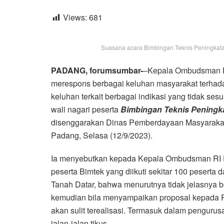
Views:
681
Suasana acara Bimbingan Teknis Peningkatan
PADANG, forumsumbar-
–Kepala Ombudsman R
merespons berbagai keluhan masyarakat terhadap
keluhan terkait berbagai indikasi yang tidak sesu
wali nagari peserta
Bimbingan Teknis Peningka
disenggarakan Dinas Pemberdayaan Masyarakat
Padang, Selasa (12/9/2023).
Ia menyebutkan kepada Kepala Ombudsman RI 
peserta Bimtek yang diikuti sekitar 100 peserta 
Tanah Datar, bahwa menurutnya tidak jelasnya b
kemudian bila menyampaikan proposal kepada P
akan sulit terealisasi. Termasuk dalam pengurus
jalan-jalan tikus.