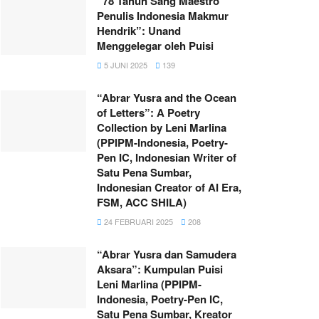
“78 Tahun Sang Maestro
Penulis Indonesia Makmur
Hendrik”: Unand
Menggelegar oleh Puisi
5 JUNI 2025
139
“Abrar Yusra and the Ocean
of Letters”: A Poetry
Collection by Leni Marlina
(PPIPM-Indonesia, Poetry-
Pen IC, Indonesian Writer of
Satu Pena Sumbar,
Indonesian Creator of AI Era,
FSM, ACC SHILA)
24 FEBRUARI 2025
208
“Abrar Yusra dan Samudera
Aksara”: Kumpulan Puisi
Leni Marlina (PPIPM-
Indonesia, Poetry-Pen IC,
Satu Pena Sumbar, Kreator