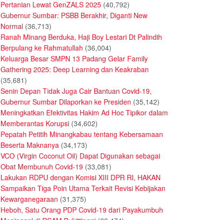
Pertanian Lewat GenZALS 2025
(40,792)
Gubernur Sumbar: PSBB Berakhir, Diganti New
Normal
(36,713)
Ranah Minang Berduka, Haji Boy Lestari Dt Palindih
Berpulang ke Rahmatullah
(36,004)
Keluarga Besar SMPN 13 Padang Gelar Family
Gathering 2025: Deep Learning dan Keakraban
(35,681)
Senin Depan Tidak Juga Cair Bantuan Covid-19,
Gubernur Sumbar Dilaporkan ke Presiden
(35,142)
Meningkatkan Efektivitas Hakim Ad Hoc Tipikor dalam
Memberantas Korupsi
(34,602)
Pepatah Petitih Minangkabau tentang Kebersamaan
Beserta Maknanya
(34,173)
VCO (Virgin Coconut Oil) Dapat Digunakan sebagai
Obat Membunuh Covid-19
(33,081)
Lakukan RDPU dengan Komisi XIII DPR RI, HAKAN
Sampaikan Tiga Poin Utama Terkait Revisi Kebijakan
Kewarganegaraan
(31,375)
Heboh, Satu Orang PDP Covid-19 dari Payakumbuh