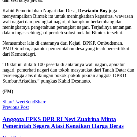
dan sesi tanya jawab.
Kabid Pemerintahan Nagari dan Desa,
Desrianto Boy
juga
menyampaikan Bimtek itu untuk meningkatkan kapasitas, wawasan
wali nagari dan perangkat nagari, diharapkan berkembang dan
meningkatnya pengetahuan perangkat nagari. Terjadinya tantangan
dalam tugas sehingga diperoleh solusi melalui Bimtek tersebut.
Narasumber lain di antaranya dari Kejati, BPKP, Ombudsman,
PMD Sumbar, aparatur pemerintahan desa yang telah bersertifikat
dari Kemendagri.
“Diklat ini diikuti 100 peserta di antaranya wali nagari, aparatur
nagari, pemerhati nagari dan tokoh masyarakat dari Tanah Datar dan
terselengga atas dukungan pokok-pokok pikiran anggota DPRD
Sumbar Arkadius,” pungkas Kabid Desrianto.
(FM)
Share
Tweet
Send
Share
Previous Post
Anggota FPKS DPR RI Nevi Zuairina Minta
Pemerintah Segera Atasi Kenaikan Harga Beras