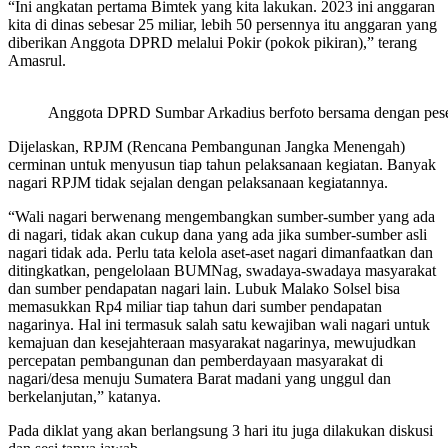
“Ini angkatan pertama Bimtek yang kita lakukan. 2023 ini anggaran
kita di dinas sebesar 25 miliar, lebih 50 persennya itu anggaran yang
diberikan Anggota DPRD melalui Pokir (pokok pikiran),” terang
Amasrul.
Anggota DPRD Sumbar Arkadius berfoto bersama dengan peserta
Dijelaskan, RPJM (Rencana Pembangunan Jangka Menengah)
cerminan untuk menyusun tiap tahun pelaksanaan kegiatan. Banyak
nagari RPJM tidak sejalan dengan pelaksanaan kegiatannya.
“Wali nagari berwenang mengembangkan sumber-sumber yang ada
di nagari, tidak akan cukup dana yang ada jika sumber-sumber asli
nagari tidak ada. Perlu tata kelola aset-aset nagari dimanfaatkan dan
ditingkatkan, pengelolaan BUMNag, swadaya-swadaya masyarakat
dan sumber pendapatan nagari lain. Lubuk Malako Solsel bisa
memasukkan Rp4 miliar tiap tahun dari sumber pendapatan
nagarinya. Hal ini termasuk salah satu kewajiban wali nagari untuk
kemajuan dan kesejahteraan masyarakat nagarinya, mewujudkan
percepatan pembangunan dan pemberdayaan masyarakat di
nagari/desa menuju Sumatera Barat madani yang unggul dan
berkelanjutan,” katanya.
Pada diklat yang akan berlangsung 3 hari itu juga dilakukan diskusi