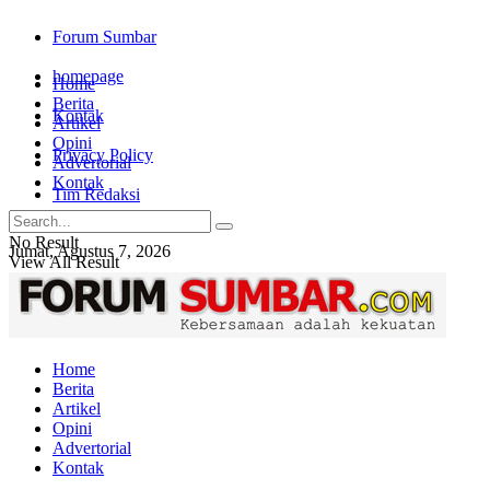
Forum Sumbar
homepage
Home
Berita
Kontak
Artikel
Opini
Privacy Policy
Advertorial
Kontak
Tim Redaksi
No Result
Jumat, Agustus 7, 2026
View All Result
Login
Home
Berita
Artikel
Opini
Advertorial
Kontak