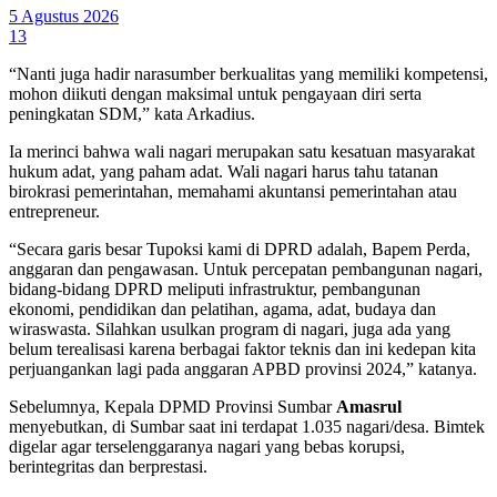
5 Agustus 2026
13
“Nanti juga hadir narasumber berkualitas yang memiliki kompetensi,
mohon diikuti dengan maksimal untuk pengayaan diri serta
peningkatan SDM,” kata Arkadius.
Ia merinci bahwa wali nagari merupakan satu kesatuan masyarakat
hukum adat, yang paham adat. Wali nagari harus tahu tatanan
birokrasi pemerintahan, memahami akuntansi pemerintahan atau
entrepreneur.
“Secara garis besar Tupoksi kami di DPRD adalah, Bapem Perda,
anggaran dan pengawasan. Untuk percepatan pembangunan nagari,
bidang-bidang DPRD meliputi infrastruktur, pembangunan
ekonomi, pendidikan dan pelatihan, agama, adat, budaya dan
wiraswasta. Silahkan usulkan program di nagari, juga ada yang
belum terealisasi karena berbagai faktor teknis dan ini kedepan kita
perjuangankan lagi pada anggaran APBD provinsi 2024,” katanya.
Sebelumnya, Kepala DPMD Provinsi Sumbar
Amasrul
menyebutkan, di Sumbar saat ini terdapat 1.035 nagari/desa. Bimtek
digelar agar terselenggaranya nagari yang bebas korupsi,
berintegritas dan berprestasi.