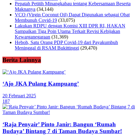
Pepatah Petitih Minangkabau tentang Kebersamaan Beserta
Maknanya
(34,144)
VCO (Virgin Coconut Oil) Dapat Digunakan sebagai Obat
Membunuh Covid-19
(33,075)
Lakukan RDPU dengan Komisi XIII DPR RI, HAKAN
Sampaikan Tiga Poin Utama Terkait Revisi Kebijakan
Kewarganegaraan
(31,369)
Heboh, Satu Orang PDP Covid-19 dari Payakumbuh
Meninggal di RSAM Bukittinggi
(29,470)
Berita Lainnya
‘Ajo JKA Pulang Kampuang’
20 Februari 2025
187
‘Raja Penyair’ Pinto Janir: Bangun ‘Rumah
Budaya’ Bintang 7 di Taman Budaya Sumbar!