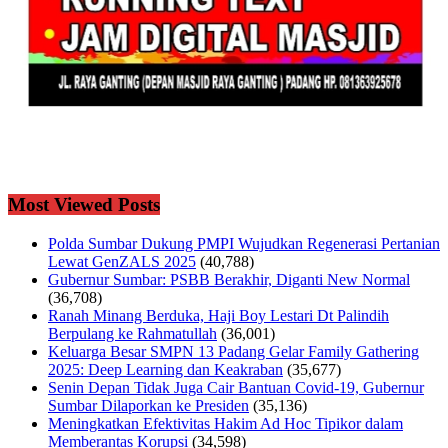
Most Viewed Posts
Polda Sumbar Dukung PMPI Wujudkan Regenerasi Pertanian
Lewat GenZALS 2025
(40,788)
Gubernur Sumbar: PSBB Berakhir, Diganti New Normal
(36,708)
Ranah Minang Berduka, Haji Boy Lestari Dt Palindih
Berpulang ke Rahmatullah
(36,001)
Keluarga Besar SMPN 13 Padang Gelar Family Gathering
2025: Deep Learning dan Keakraban
(35,677)
Senin Depan Tidak Juga Cair Bantuan Covid-19, Gubernur
Sumbar Dilaporkan ke Presiden
(35,136)
Meningkatkan Efektivitas Hakim Ad Hoc Tipikor dalam
Memberantas Korupsi
(34,598)