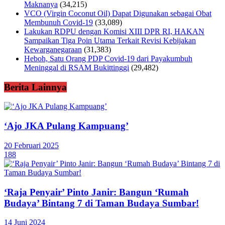
Maknanya
(34,215)
VCO (Virgin Coconut Oil) Dapat Digunakan sebagai Obat
Membunuh Covid-19
(33,089)
Lakukan RDPU dengan Komisi XIII DPR RI, HAKAN
Sampaikan Tiga Poin Utama Terkait Revisi Kebijakan
Kewarganegaraan
(31,383)
Heboh, Satu Orang PDP Covid-19 dari Payakumbuh
Meninggal di RSAM Bukittinggi
(29,482)
Berita Lainnya
‘Ajo JKA Pulang Kampuang’
20 Februari 2025
188
‘Raja Penyair’ Pinto Janir: Bangun ‘Rumah
Budaya’ Bintang 7 di Taman Budaya Sumbar!
14 Juni 2024