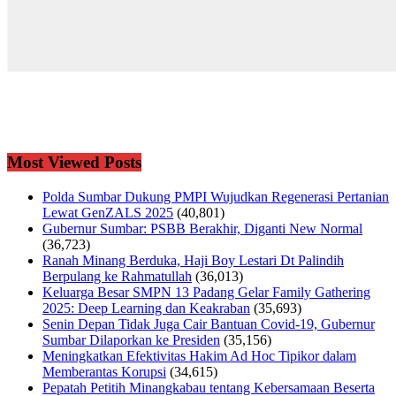
Most Viewed Posts
Polda Sumbar Dukung PMPI Wujudkan Regenerasi Pertanian
Lewat GenZALS 2025
(40,801)
Gubernur Sumbar: PSBB Berakhir, Diganti New Normal
(36,723)
Ranah Minang Berduka, Haji Boy Lestari Dt Palindih
Berpulang ke Rahmatullah
(36,013)
Keluarga Besar SMPN 13 Padang Gelar Family Gathering
2025: Deep Learning dan Keakraban
(35,693)
Senin Depan Tidak Juga Cair Bantuan Covid-19, Gubernur
Sumbar Dilaporkan ke Presiden
(35,156)
Meningkatkan Efektivitas Hakim Ad Hoc Tipikor dalam
Memberantas Korupsi
(34,615)
Pepatah Petitih Minangkabau tentang Kebersamaan Beserta