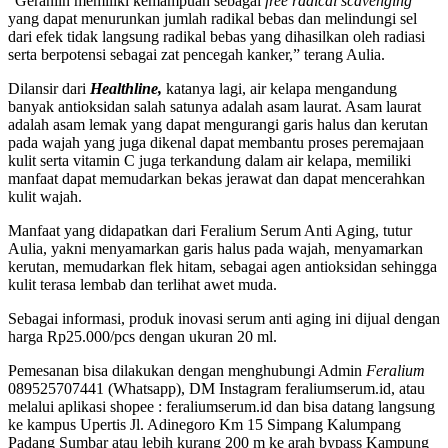
“Geraniin memiliki kemampuan sebagai
free radical scavenging
yang dapat menurunkan jumlah radikal bebas dan melindungi sel
dari efek tidak langsung radikal bebas yang dihasilkan oleh radiasi
serta berpotensi sebagai zat pencegah kanker,” terang Aulia.
Dilansir dari
Healthline,
katanya lagi, air kelapa mengandung
banyak antioksidan salah satunya adalah asam laurat. Asam laurat
adalah asam lemak yang dapat mengurangi garis halus dan kerutan
pada wajah yang juga dikenal dapat membantu proses peremajaan
kulit serta vitamin C juga terkandung dalam air kelapa, memiliki
manfaat dapat memudarkan bekas jerawat dan dapat mencerahkan
kulit wajah.
Manfaat yang didapatkan dari Feralium Serum Anti Aging, tutur
Aulia, yakni menyamarkan garis halus pada wajah, menyamarkan
kerutan, memudarkan flek hitam, sebagai agen antioksidan sehingga
kulit terasa lembab dan terlihat awet muda.
Sebagai informasi, produk inovasi serum anti aging ini dijual dengan
harga Rp25.000/pcs dengan ukuran 20 ml.
Pemesanan bisa dilakukan dengan menghubungi Admin
Feralium
089525707441 (Whatsapp), DM Instagram feraliumserum.id, atau
melalui aplikasi shopee : feraliumserum.id dan bisa datang langsung
ke kampus Upertis Jl. Adinegoro Km 15 Simpang Kalumpang
Padang Sumbar atau lebih kurang 200 m ke arah bypass Kampung