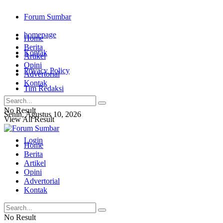
Forum Sumbar
homepage
Home
Berita
Kontak
Artikel
Opini
Privacy Policy
Advertorial
Kontak
Tim Redaksi
No Result
Senin, Agustus 10, 2026
View All Result
Login
Home
Berita
Artikel
Opini
Advertorial
Kontak
No Result