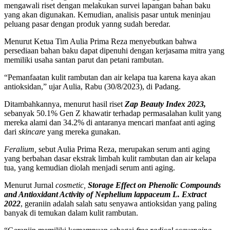
mengawali riset dengan melakukan survei lapangan bahan baku
yang akan digunakan. Kemudian, analisis pasar untuk meninjau
peluang pasar dengan produk yanng sudah beredar.
Menurut Ketua Tim Aulia Prima Reza menyebutkan bahwa
persediaan bahan baku dapat dipenuhi dengan kerjasama mitra yang
memiliki usaha santan parut dan petani rambutan.
“Pemanfaatan kulit rambutan dan air kelapa tua karena kaya akan
antioksidan,” ujar Aulia, Rabu (30/8/2023), di Padang.
Ditambahkannya, menurut hasil riset
Zap Beauty Index 2023,
sebanyak 50.1% Gen Z khawatir terhadap permasalahan kulit yang
mereka alami dan 34.2% di antaranya mencari manfaat anti aging
dari
skincare
yang mereka gunakan.
Feralium,
sebut Aulia Prima Reza, merupakan serum anti aging
yang berbahan dasar ekstrak limbah kulit rambutan dan air kelapa
tua, yang kemudian diolah menjadi serum anti aging.
Menurut Jurnal
cosmetic,
Storage Effect on Phenolic Compounds
and Antioxidant Activity of Nephelium lappaceum L. Extract
2022
, geraniin adalah salah satu senyawa antioksidan yang paling
banyak di temukan dalam kulit rambutan.