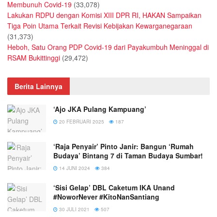
Membunuh Covid-19
(33,078)
Lakukan RDPU dengan Komisi XIII DPR RI, HAKAN Sampaikan
Tiga Poin Utama Terkait Revisi Kebijakan Kewarganegaraan
(31,373)
Heboh, Satu Orang PDP Covid-19 dari Payakumbuh Meninggal di
RSAM Bukittinggi
(29,472)
Berita Lainnya
‘Ajo JKA Pulang Kampuang’
20 FEBRUARI 2025
187
‘Raja Penyair’ Pinto Janir: Bangun ‘Rumah
Budaya’ Bintang 7 di Taman Budaya Sumbar!
14 JUNI 2024
384
‘Sisi Gelap’ DBL Caketum IKA Unand
#NoworNever #KitoNanSantiang
30 JULI 2021
507