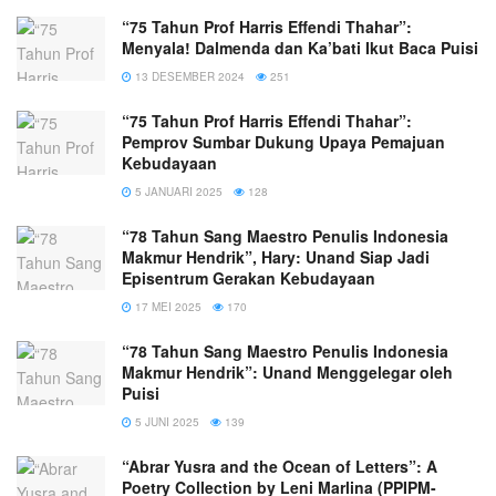
“75 Tahun Prof Harris Effendi Thahar”:
Menyala! Dalmenda dan Ka’bati Ikut Baca Puisi
13 DESEMBER 2024
251
“75 Tahun Prof Harris Effendi Thahar”:
Pemprov Sumbar Dukung Upaya Pemajuan
Kebudayaan
5 JANUARI 2025
128
“78 Tahun Sang Maestro Penulis Indonesia
Makmur Hendrik”, Hary: Unand Siap Jadi
Episentrum Gerakan Kebudayaan
17 MEI 2025
170
“78 Tahun Sang Maestro Penulis Indonesia
Makmur Hendrik”: Unand Menggelegar oleh
Puisi
5 JUNI 2025
139
“Abrar Yusra and the Ocean of Letters”: A
Poetry Collection by Leni Marlina (PPIPM-