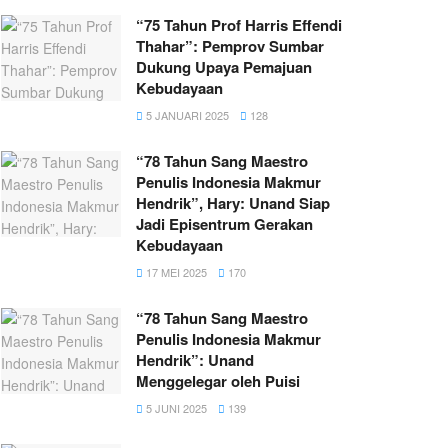
“75 Tahun Prof Harris Effendi
Thahar”: Pemprov Sumbar
Dukung Upaya Pemajuan
Kebudayaan
5 JANUARI 2025
128
“78 Tahun Sang Maestro
Penulis Indonesia Makmur
Hendrik”, Hary: Unand Siap
Jadi Episentrum Gerakan
Kebudayaan
17 MEI 2025
170
“78 Tahun Sang Maestro
Penulis Indonesia Makmur
Hendrik”: Unand
Menggelegar oleh Puisi
5 JUNI 2025
139