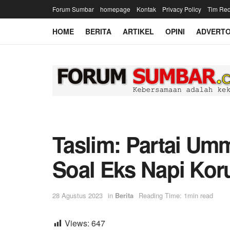
Forum Sumbar
homepage
Kontak
Privacy Policy
Tim Red
HOME
BERITA
ARTIKEL
OPINI
ADVERTO
Taslim: Partai Um
Soal Eks Napi Kor
28 Agustus 2023
in
Berita
Reading Time: 1min read
Views:
647