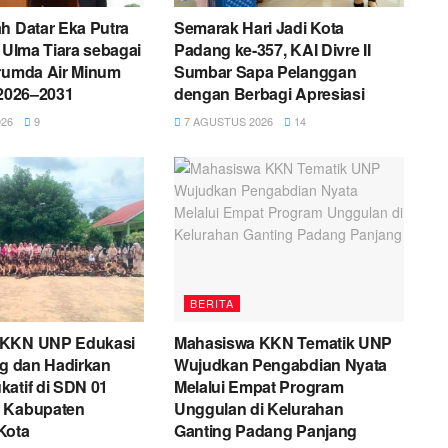
h Datar Eka Putra
Semarak Hari Jadi Kota
i Ulma Tiara sebagai
Padang ke-357, KAI Divre II
erumda Air Minum
Sumbar Sapa Pelanggan
 2026–2031
dengan Berbagi Apresiasi
26
9
7 AGUSTUS 2026
14
BERITA
 KKN UNP Edukasi
Mahasiswa KKN Tematik UNP
ng dan Hadirkan
Wujudkan Pengabdian Nyata
atif di SDN 01
Melalui Empat Program
 Kabupaten
Unggulan di Kelurahan
Kota
Ganting Padang Panjang