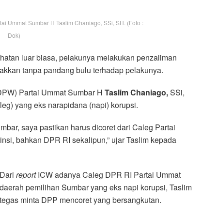
i Ummat Sumbar H Taslim Chaniago, SSi, SH. (Foto :
Dok)
hatan luar biasa, pelakunya melakukan penzaliman
gakkan tanpa pandang bulu terhadap pelakunya.
(DPW) Partai Ummat Sumbar H
Taslim Chaniago,
SSi,
aleg) yang eks narapidana (napi) korupsi.
mbar, saya pastikan harus dicoret dari Caleg Partai
insi, bahkan DPR RI sekalipun,” ujar Taslim kepada
Dari
report
ICW adanya Caleg DPR RI Partai Ummat
daerah pemilihan Sumbar yang eks napi korupsi, Taslim
tegas minta DPP mencoret yang bersangkutan.