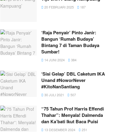
20 FEBRUARI 2025
187
‘Raja Penyair’ Pinto Janir:
Bangun ‘Rumah Budaya’
Bintang 7 di Taman Budaya
Sumbar!
14 JUNI 2024
384
‘Sisi Gelap’ DBL Caketum IKA
Unand #NoworNever
#KitoNanSantiang
30 JULI 2021
507
“75 Tahun Prof Harris Effendi
Thahar”: Menyala! Dalmenda
dan Ka’bati Ikut Baca Puisi
13 DESEMBER 2024
251