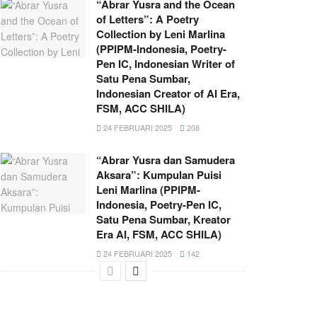
“Abrar Yusra and the Ocean
of Letters”: A Poetry
Collection by Leni Marlina
(PPIPM-Indonesia, Poetry-
Pen IC, Indonesian Writer of
Satu Pena Sumbar,
Indonesian Creator of AI Era,
FSM, ACC SHILA)
24 FEBRUARI 2025
208
“Abrar Yusra dan Samudera
Aksara”: Kumpulan Puisi
Leni Marlina (PPIPM-
Indonesia, Poetry-Pen IC,
Satu Pena Sumbar, Kreator
Era AI, FSM, ACC SHILA)
24 FEBRUARI 2025
142