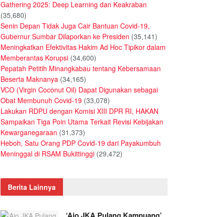
Gathering 2025: Deep Learning dan Keakraban
(35,680)
Senin Depan Tidak Juga Cair Bantuan Covid-19,
Gubernur Sumbar Dilaporkan ke Presiden
(35,141)
Meningkatkan Efektivitas Hakim Ad Hoc Tipikor dalam
Memberantas Korupsi
(34,600)
Pepatah Petitih Minangkabau tentang Kebersamaan
Beserta Maknanya
(34,165)
VCO (Virgin Coconut Oil) Dapat Digunakan sebagai
Obat Membunuh Covid-19
(33,078)
Lakukan RDPU dengan Komisi XIII DPR RI, HAKAN
Sampaikan Tiga Poin Utama Terkait Revisi Kebijakan
Kewarganegaraan
(31,373)
Heboh, Satu Orang PDP Covid-19 dari Payakumbuh
Meninggal di RSAM Bukittinggi
(29,472)
Berita Lainnya
‘Ajo JKA Pulang Kampuang’