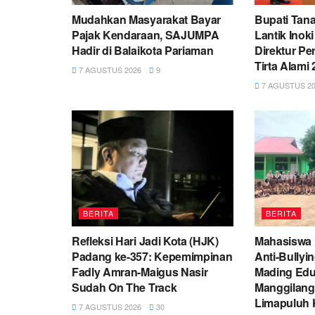
Mudahkan Masyarakat Bayar
Bupati Tana
Pajak Kendaraan, SAJUMPA
Lantik Inok
Hadir di Balaikota Pariaman
Direktur P
Tirta Alami
7 AGUSTUS 2026
9
7 AGUSTUS 20
BERITA
BERITA
Refleksi Hari Jadi Kota (HJK)
Mahasiswa
Padang ke-357: Kepemimpinan
Anti-Bullyi
Fadly Amran-Maigus Nasir
Mading Eduk
Sudah On The Track
Manggilang
Limapuluh 
7 AGUSTUS 2026
30