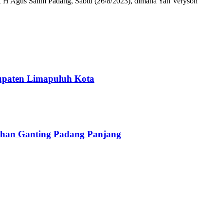
H Agus Salim Padang, Sabtu (26/8/2023), dimana Yan Veryson
upaten Limapuluh Kota
han Ganting Padang Panjang