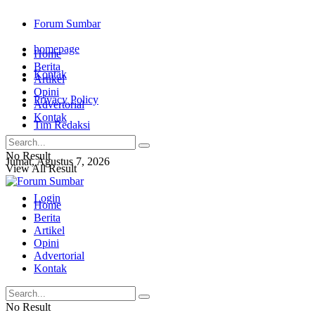
Forum Sumbar
homepage
Home
Berita
Kontak
Artikel
Opini
Privacy Policy
Advertorial
Kontak
Tim Redaksi
No Result
Jumat, Agustus 7, 2026
View All Result
Login
Home
Berita
Artikel
Opini
Advertorial
Kontak
No Result