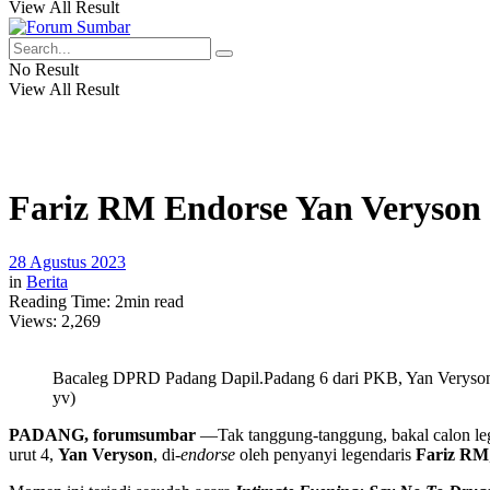
View All Result
No Result
View All Result
Fariz RM Endorse Yan Veryson
28 Agustus 2023
in
Berita
Reading Time: 2min read
Views:
2,269
Bacaleg DPRD Padang Dapil.Padang 6 dari PKB, Yan Veryson 
yv)
PADANG, forumsumbar
—Tak tanggung-tanggung, bakal calon leg
urut 4,
Yan Veryson
, di
-endorse
oleh penyanyi legendaris
Fariz RM