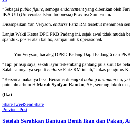
“Sebagai
public figure,
semoga
endorsement
yang diberikan oleh Fa
IKA UII (Universitas Islam Indonesia) Provinsi Sumbar ini.
Disampaikan Yan Veryson,
endorse
Fariz RM tersebut menambah sema
Lanjut Wakil Ketua DPC PKB Padang ini, sejak awal tidak mudah ba
spanduk, poster atau baliho, sampai untuk operasional.
Yan Veryson, bacaleg DPRD Padang Dapil Padang 6 dari PKB.
“Tapi prinsip saya, sekali layar terkembang pantang pula surut ke be
Salah satunya ya seperti
endorse
Fariz RM inilah,” tukas pengurus 
“Bersama makanya bisa. Bersama dibangkit
batang tarandam
itu, ya
putra almarhum H
Marah Syofyan Ramlan
, SH, seorang tokoh mas
(Ika)
Share
Tweet
Send
Share
Previous Post
Setelah Serahkan Bantuan Benih Ikan dan Pakan, 