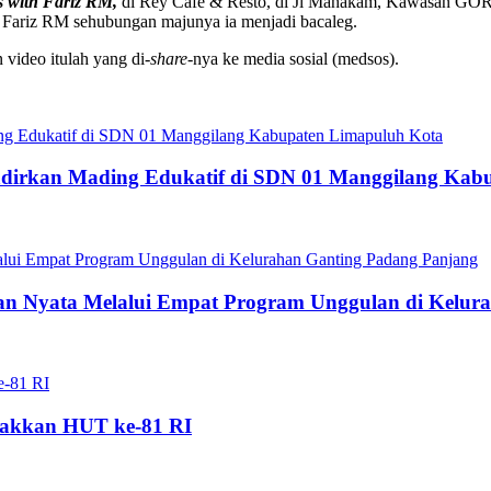
s with Fariz RM,
di Rey Cafe & Resto, di Jl Mahakam, Kawasan GOR 
Fariz RM sehubungan majunya ia menjadi bacaleg.
video itulah yang di
-share-
nya ke media sosial (medsos).
dirkan Mading Edukatif di SDN 01 Manggilang Kab
 Nyata Melalui Empat Program Unggulan di Kelura
akkan HUT ke-81 RI