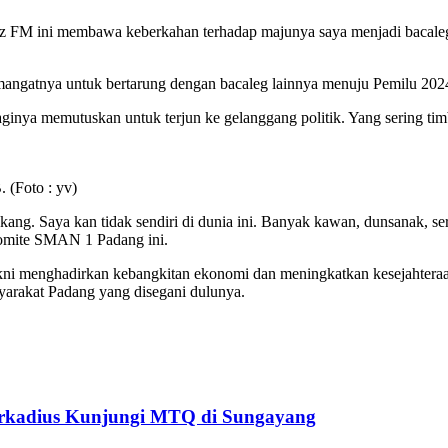
riz FM ini membawa keberkahan terhadap majunya saya menjadi baca
ngatnya untuk bertarung dengan bacaleg lainnya menuju Pemilu 202
ginya memutuskan untuk terjun ke gelanggang politik. Yang sering t
 (Foto : yv)
lakang. Saya kan tidak sendiri di dunia ini. Banyak kawan, dunsanak, 
Komite SMAN 1 Padang ini.
kni menghadirkan kebangkitan ekonomi dan meningkatkan kesejahtera
yarakat Padang yang disegani dulunya.
Arkadius Kunjungi MTQ di Sungayang