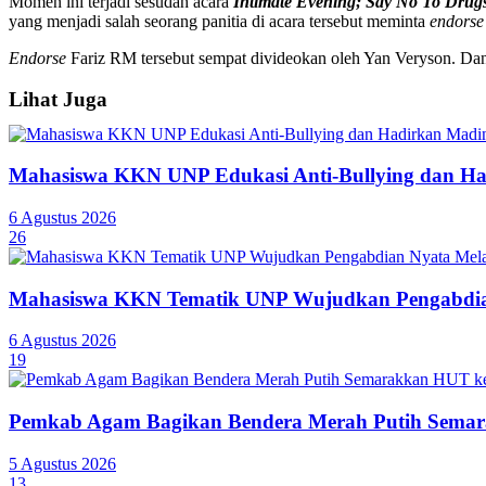
Momen ini terjadi sesudah acara
Intimate Evening; Say No To Drug
yang menjadi salah seorang panitia di acara tersebut meminta
endorse
Endorse
Fariz RM tersebut sempat divideokan oleh Yan Veryson. Dan 
Lihat Juga
Mahasiswa KKN UNP Edukasi Anti-Bullying dan Ha
6 Agustus 2026
26
Mahasiswa KKN Tematik UNP Wujudkan Pengabdian
6 Agustus 2026
19
Pemkab Agam Bagikan Bendera Merah Putih Semar
5 Agustus 2026
13