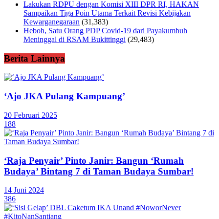
Lakukan RDPU dengan Komisi XIII DPR RI, HAKAN
Sampaikan Tiga Poin Utama Terkait Revisi Kebijakan
Kewarganegaraan
(31,383)
Heboh, Satu Orang PDP Covid-19 dari Payakumbuh
Meninggal di RSAM Bukittinggi
(29,483)
Berita Lainnya
‘Ajo JKA Pulang Kampuang’
20 Februari 2025
188
‘Raja Penyair’ Pinto Janir: Bangun ‘Rumah
Budaya’ Bintang 7 di Taman Budaya Sumbar!
14 Juni 2024
386