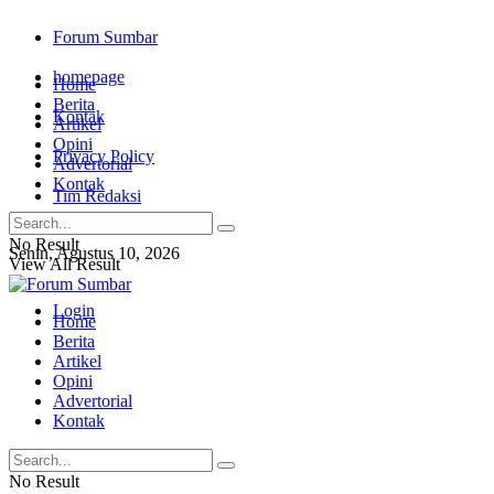
Forum Sumbar
homepage
Home
Berita
Kontak
Artikel
Opini
Privacy Policy
Advertorial
Kontak
Tim Redaksi
No Result
Senin, Agustus 10, 2026
View All Result
Login
Home
Berita
Artikel
Opini
Advertorial
Kontak
No Result