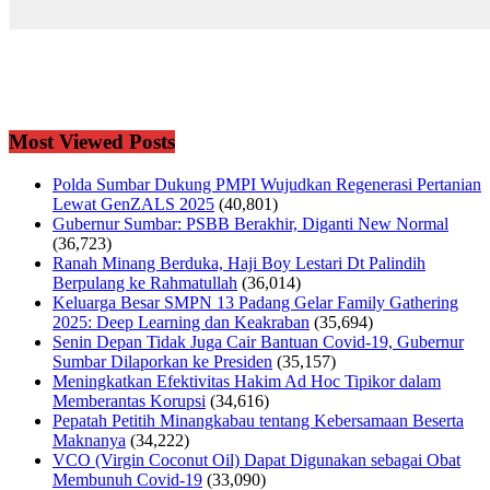
Most Viewed Posts
Polda Sumbar Dukung PMPI Wujudkan Regenerasi Pertanian
Lewat GenZALS 2025
(40,801)
Gubernur Sumbar: PSBB Berakhir, Diganti New Normal
(36,723)
Ranah Minang Berduka, Haji Boy Lestari Dt Palindih
Berpulang ke Rahmatullah
(36,014)
Keluarga Besar SMPN 13 Padang Gelar Family Gathering
2025: Deep Learning dan Keakraban
(35,694)
Senin Depan Tidak Juga Cair Bantuan Covid-19, Gubernur
Sumbar Dilaporkan ke Presiden
(35,157)
Meningkatkan Efektivitas Hakim Ad Hoc Tipikor dalam
Memberantas Korupsi
(34,616)
Pepatah Petitih Minangkabau tentang Kebersamaan Beserta
Maknanya
(34,222)
VCO (Virgin Coconut Oil) Dapat Digunakan sebagai Obat
Membunuh Covid-19
(33,090)