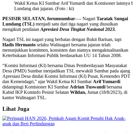
Wakil Ketua KI Sumbar Arif Yumardi dan Komisoner lainnya b
Lundang dan jajaran. (Foto : ki)
PESISIR SELATAN, forumsumbar
—- Nagari
Taratak Sungai
Lundang (TSL)
menjadi satu dari tiga nagari yang diusulkan
mengikuti penilaian
Apresiasi Desa Tingkat Nasional 2023.
Nagari TSL ini nagari yang berbatas dengan Bukit Barisan, tapi
Hadis Hermanto
selaku Walinagari bersama jajaran telah
menunjukkan komitmen, konsisten dan niatnya mengaktualisasikan
Keterbukaan Informasi Publik berdasarkan UU 14 Tahun 2008.
“Komisi Informasi (KI) bersama Dinas Pemberdayaan Masyarakat
Desa (PMD) Sumbar menjadikan TSL mewakili Sumbar pada ajang
Apresiasi Desa dinilai Komisi Informasi (KI) Pusat, Kemendes PDT
dan Kemendagri,” ujar Wakil Ketua KI Sumbar
Arif Yumardi
didampingi Komisioner KI Sumbar
Adrian Tuswandi
bersama
Kabid IKP Kominfo Pesisir Selatan
Wildan,
Jumat (18/8/2023), di
kantor Walinagari TSL.
Lihat Juga