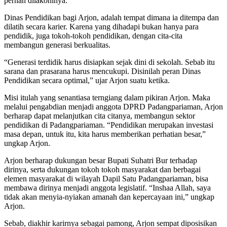
pernah dilakoninya.
Dinas Pendidikan bagi Arjon, adalah tempat dimana ia ditempa dan
dilatih secara karier. Karena yang dihadapi bukan hanya para
pendidik, juga tokoh-tokoh pendidikan, dengan cita-cita
membangun generasi berkualitas.
“Generasi terdidik harus disiapkan sejak dini di sekolah. Sebab itu
sarana dan prasarana harus mencukupi. Disinilah peran Dinas
Pendidikan secara optimal,” ujar Arjon suatu ketika.
Misi itulah yang senantiasa terngiang dalam pikiran Arjon. Maka
melalui pengabdian menjadi anggota DPRD Padangpariaman, Arjon
berharap dapat melanjutkan cita citanya, membangun sektor
pendidikan di Padangpariaman. “Pendidikan merupakan investasi
masa depan, untuk itu, kita harus memberikan perhatian besar,”
ungkap Arjon.
Arjon berharap dukungan besar Bupati Suhatri Bur terhadap
dirinya, serta dukungan tokoh tokoh masyarakat dan berbagai
elemen masyarakat di wilayah Dapil Satu Padangpariaman, bisa
membawa dirinya menjadi anggota legislatif. “Inshaa Allah, saya
tidak akan menyia-nyiakan amanah dan kepercayaan ini,” ungkap
Arjon.
Sebab, diakhir karirnya sebagai pamong, Arjon sempat diposisikan