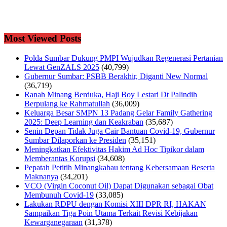
Most Viewed Posts
Polda Sumbar Dukung PMPI Wujudkan Regenerasi Pertanian
Lewat GenZALS 2025
(40,799)
Gubernur Sumbar: PSBB Berakhir, Diganti New Normal
(36,719)
Ranah Minang Berduka, Haji Boy Lestari Dt Palindih
Berpulang ke Rahmatullah
(36,009)
Keluarga Besar SMPN 13 Padang Gelar Family Gathering
2025: Deep Learning dan Keakraban
(35,687)
Senin Depan Tidak Juga Cair Bantuan Covid-19, Gubernur
Sumbar Dilaporkan ke Presiden
(35,151)
Meningkatkan Efektivitas Hakim Ad Hoc Tipikor dalam
Memberantas Korupsi
(34,608)
Pepatah Petitih Minangkabau tentang Kebersamaan Beserta
Maknanya
(34,201)
VCO (Virgin Coconut Oil) Dapat Digunakan sebagai Obat
Membunuh Covid-19
(33,085)
Lakukan RDPU dengan Komisi XIII DPR RI, HAKAN
Sampaikan Tiga Poin Utama Terkait Revisi Kebijakan
Kewarganegaraan
(31,378)