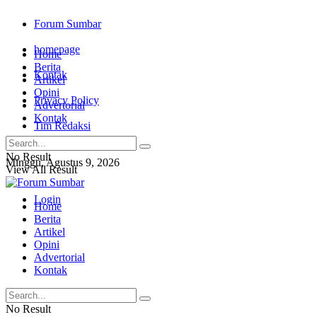
Forum Sumbar
homepage
Home
Berita
Kontak
Artikel
Opini
Privacy Policy
Advertorial
Kontak
Tim Redaksi
No Result
Minggu, Agustus 9, 2026
View All Result
Login
Home
Berita
Artikel
Opini
Advertorial
Kontak
No Result