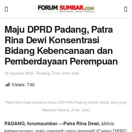
Maju DPRD Padang, Patra
Rina Dewi Konsentrasi
Bidang Kebencanaan dan
Pemberdayaan Perempuan
16 Agustus 2023
Reading Time: 2min read
Views:
746
Patra Rina Dewi bersama Ketua DPD PAN Padang Hendri Septa, yang juga
Walikota Padang. (Foto : Dok)
PADANG, forumsumbar —Patra Rina Dewi,
aktivis
kebencanaan, maju menjadi calon legislatif (Caleg) DPRD