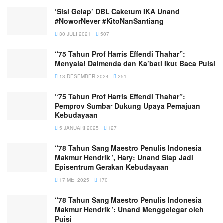
‘Sisi Gelap’ DBL Caketum IKA Unand
#NoworNever #KitoNanSantiang
30 JULI 2021
507
“75 Tahun Prof Harris Effendi Thahar”:
Menyala! Dalmenda dan Ka’bati Ikut Baca Puisi
13 DESEMBER 2024
251
“75 Tahun Prof Harris Effendi Thahar”:
Pemprov Sumbar Dukung Upaya Pemajuan
Kebudayaan
5 JANUARI 2025
127
“78 Tahun Sang Maestro Penulis Indonesia
Makmur Hendrik”, Hary: Unand Siap Jadi
Episentrum Gerakan Kebudayaan
17 MEI 2025
170
“78 Tahun Sang Maestro Penulis Indonesia
Makmur Hendrik”: Unand Menggelegar oleh
Puisi