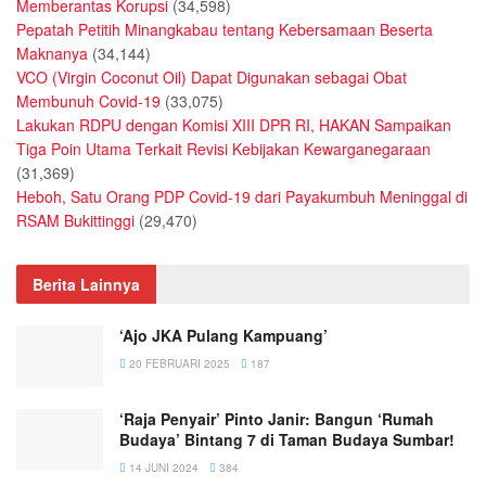
Memberantas Korupsi
(34,598)
Pepatah Petitih Minangkabau tentang Kebersamaan Beserta
Maknanya
(34,144)
VCO (Virgin Coconut Oil) Dapat Digunakan sebagai Obat
Membunuh Covid-19
(33,075)
Lakukan RDPU dengan Komisi XIII DPR RI, HAKAN Sampaikan
Tiga Poin Utama Terkait Revisi Kebijakan Kewarganegaraan
(31,369)
Heboh, Satu Orang PDP Covid-19 dari Payakumbuh Meninggal di
RSAM Bukittinggi
(29,470)
Berita Lainnya
‘Ajo JKA Pulang Kampuang’
20 FEBRUARI 2025
187
‘Raja Penyair’ Pinto Janir: Bangun ‘Rumah
Budaya’ Bintang 7 di Taman Budaya Sumbar!
14 JUNI 2024
384