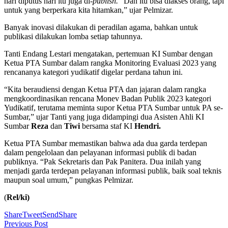
hari diputus hari itu juga di
-publish.
“Dan itu bisa diakses orang, tapi
untuk yang berperkara kita hitamkan,” ujar Pelmizar.
Banyak inovasi dilakukan di peradilan agama, bahkan untuk
publikasi dilakukan lomba setiap tahunnya.
Tanti Endang Lestari mengatakan, pertemuan KI Sumbar dengan
Ketua PTA Sumbar dalam rangka Monitoring Evaluasi 2023 yang
rencananya kategori yudikatif digelar perdana tahun ini.
“Kita beraudiensi dengan Ketua PTA dan jajaran dalam rangka
mengkoordinasikan rencana Monev Badan Publik 2023 kategori
Yudikatif, terutama meminta supor Ketua PTA Sumbar untuk PA se-
Sumbar,” ujar Tanti yang juga didampingi dua Asisten Ahli KI
Sumbar
Reza
dan
Tiwi
bersama staf KI
Hendri.
Ketua PTA Sumbar memastikan bahwa ada dua garda terdepan
dalam pengelolaan dan pelayanan informasi publik di badan
publiknya. “Pak Sekretaris dan Pak Panitera. Dua inilah yang
menjadi garda terdepan pelayanan informasi publik, baik soal teknis
maupun soal umum,” pungkas Pelmizar.
(
Rel/ki)
Share
Tweet
Send
Share
Previous Post