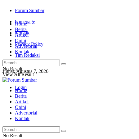
Forum Sumbar
homepage
Home
Berita
Kontak
Artikel
Opini
Privacy Policy
Advertorial
Kontak
Tim Redaksi
No Result
Jumat, Agustus 7, 2026
View All Result
Login
Home
Berita
Artikel
Opini
Advertorial
Kontak
No Result