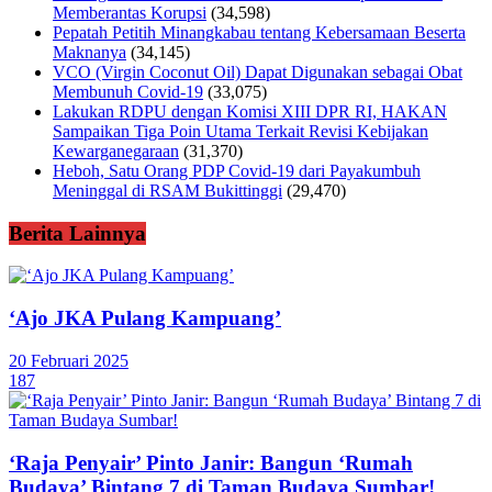
Memberantas Korupsi
(34,598)
Pepatah Petitih Minangkabau tentang Kebersamaan Beserta
Maknanya
(34,145)
VCO (Virgin Coconut Oil) Dapat Digunakan sebagai Obat
Membunuh Covid-19
(33,075)
Lakukan RDPU dengan Komisi XIII DPR RI, HAKAN
Sampaikan Tiga Poin Utama Terkait Revisi Kebijakan
Kewarganegaraan
(31,370)
Heboh, Satu Orang PDP Covid-19 dari Payakumbuh
Meninggal di RSAM Bukittinggi
(29,470)
Berita Lainnya
‘Ajo JKA Pulang Kampuang’
20 Februari 2025
187
‘Raja Penyair’ Pinto Janir: Bangun ‘Rumah
Budaya’ Bintang 7 di Taman Budaya Sumbar!