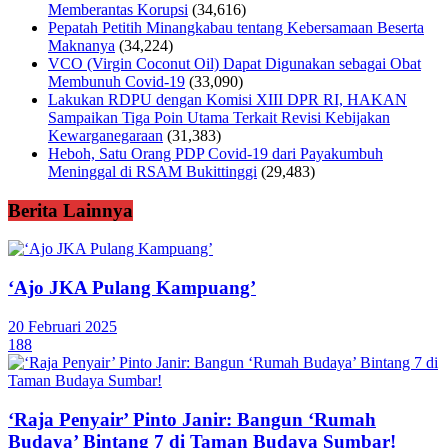
Memberantas Korupsi
(34,616)
Pepatah Petitih Minangkabau tentang Kebersamaan Beserta
Maknanya
(34,224)
VCO (Virgin Coconut Oil) Dapat Digunakan sebagai Obat
Membunuh Covid-19
(33,090)
Lakukan RDPU dengan Komisi XIII DPR RI, HAKAN
Sampaikan Tiga Poin Utama Terkait Revisi Kebijakan
Kewarganegaraan
(31,383)
Heboh, Satu Orang PDP Covid-19 dari Payakumbuh
Meninggal di RSAM Bukittinggi
(29,483)
Berita Lainnya
‘Ajo JKA Pulang Kampuang’
20 Februari 2025
188
‘Raja Penyair’ Pinto Janir: Bangun ‘Rumah
Budaya’ Bintang 7 di Taman Budaya Sumbar!