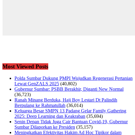
Most Viewed Posts
Polda Sumbar Dukung PMPI Wujudkan Regenerasi Pertanian
Lewat GenZALS 2025
(40,802)
Gubernur Sumbar: PSBB Berakhir, Diganti New Normal
(36,723)
Ranah Minang Berduka, Haji Boy Lestari Dt Palindih
Berpulang ke Rahmatullah
(36,014)
Keluarga Besar SMPN 13 Padang Gelar Family Gathering
2025: Deep Learning dan Keakraban
(35,694)
Senin Depan Tidak Juga Cair Bantuan Covid-19, Gubernur
Sumbar Dilaporkan ke Presiden
(35,157)
Meningkatkan Efektivitas Hakim Ad Hoc Tipikor dalam