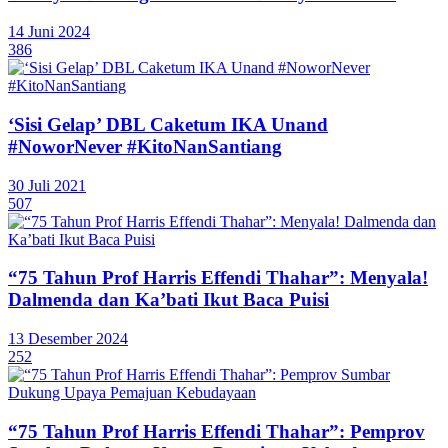
14 Juni 2024
386
‘Sisi Gelap’ DBL Caketum IKA Unand
#NoworNever #KitoNanSantiang
30 Juli 2021
507
“75 Tahun Prof Harris Effendi Thahar”: Menyala!
Dalmenda dan Ka’bati Ikut Baca Puisi
13 Desember 2024
252
“75 Tahun Prof Harris Effendi Thahar”: Pemprov