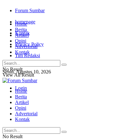
Forum Sumbar
homepage
Home
Berita
Kontak
Artikel
Opini
Privacy Policy
Advertorial
Kontak
Tim Redaksi
No Result
Senin, Agustus 10, 2026
View All Result
Login
Home
Berita
Artikel
Opini
Advertorial
Kontak
No Result